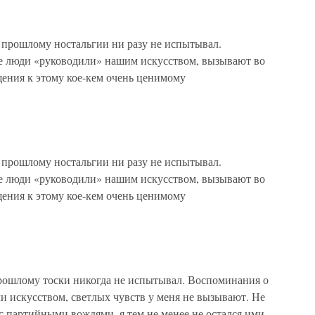
 прошлому ностальгии ни разу не испытывал.
е люди «руководили» нашим искусством, вызывают во
ения к этому кое-кем очень ценимому
 прошлому ностальгии ни разу не испытывал.
е люди «руководили» нашим искусством, вызывают во
ения к этому кое-кем очень ценимому
прошлому тоски никогда не испытывал. Воспоминания о
и искусством, светлых чувств у меня не вызывают. Не
с партийными вождями, я тем не менее не остался ими