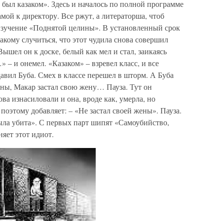
 был казаком». Здесь и началось по полной программе
мамой к директору. Все ржут, а литераторша, чтоб
 изучение «Поднятой целины». В установленный срок
такому случиться, что этот чудила снова совершил
шел он к доске, белый как мел и стал, заикаясь
 – и онемел. «Казаком» – взревел класс, и все
вил Буба. Смех в классе перешел в шторм. А Буба
ны, Макар застал свою жену… Пауза. Тут он
ва изнасиловали и она, вроде как, умерла, но
поэтому добавляет: – «Не застал своей жены». Пауза.
ыла убита». С первых парт шипят «Самоубийство,
яет этот идиот.