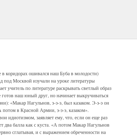
е в коридорах ошивался наш Буба в молодости)
ад под Москвой изучали на уроке литературы
т учитель по литературе раскрывать светлый образ
е готов наш юный друг, но начинает выкручиваться
ни): «Макар Нагульнов, э-э-э, был казаком. Э-э-э он
 потом в Красной Армии, э-э-э, казаком».
ои идиотизмом, заявляет ему, что, если он еще раз
бет два балла как с куста. «А потом Макар Нагульнов
нервно сглатывая, и с выражением обреченности на