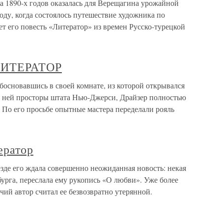
 1890-х годов оказалась для Верещагина урожайной
году, когда состоялось путешествие художника по
т его повесть «Литератор» из времен Русско-турецкой
ЛИТЕРАТОР
овавшись в своей комнате, из которой открывался
за ней просторы штата Нью-Джерси, Драйзер полностью
 По его просьбе опытные мастера переделали рояль
ератор
зде его ждала совершенно неожиданная новость: некая
урга, переслала ему рукопись «О любви». Уже более
чий автор считал ее безвозвратно утерянной.