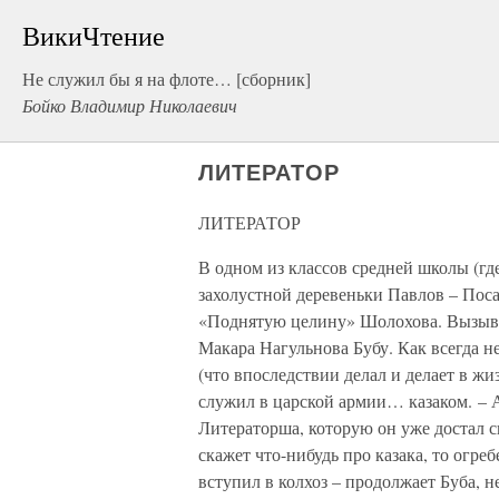
ВикиЧтение
Не служил бы я на флоте… [сборник]
Бойко Владимир Николаевич
ЛИТЕРАТОР
ЛИТЕРАТОР
В одном из классов средней школы (гд
захолустной деревеньки Павлов – Пос
«Поднятую целину» Шолохова. Вызывае
Макара Нагульнова Бубу. Как всегда н
(что впоследствии делал и делает в жиз
служил в царской армии… казаком. – А
Литераторша, которую он уже достал св
скажет что-нибудь про казака, то огре
вступил в колхоз – продолжает Буба, 