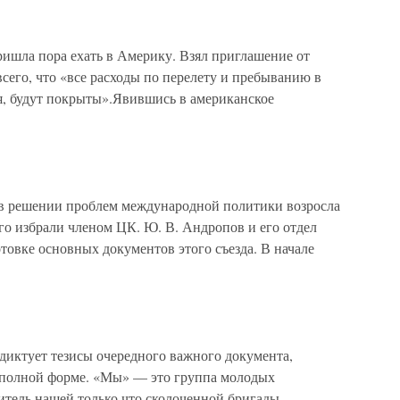
ишла пора ехать в Америку. Взял приглашение от
 всего, что «все расходы по перелету и пребыванию в
я, будут покрыты».Явившись в американское
 решении проблем международной политики возросла
го избрали членом ЦК. Ю. В. Андропов и его отдел
товке основных документов этого съезда. В начале
ктует тезисы очередного важного документа,
 полной форме. «Мы» — это группа молодых
итель нашей только что сколоченной бригады —