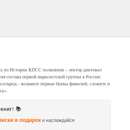
ях по Истории КПСС полковник – лектор диктовал
ия состава первой марксистской группы в России:
ксельрод – возьмите первые буквы фамилий, сложите и
сь».
книг! 📚
писки в подарок
и наслаждайся