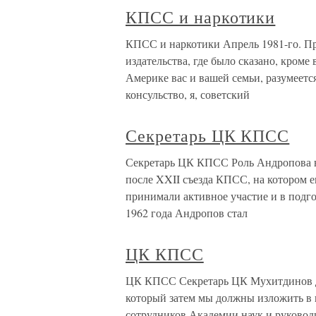
КПСС и наркотики
КПСС и наркотики Апрель 1981-го. Пр
издательства, где было сказано, кроме
Америке вас и вашей семьи, разумеетс
консульство, я, советский
Секретарь ЦК КПСС
Секретарь ЦК КПСС Роль Андропова в
после XXII съезда КПСС, на котором е
принимали активное участие и в подго
1962 года Андропов стал
ЦК КПСС
ЦК КПСС Секретарь ЦК Мухитдинов ди
который затем мы должны изложить в
сотрудников Академии наук и руковод