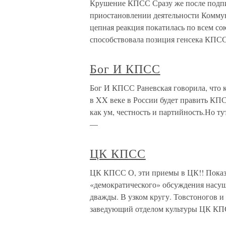
Крушение КПСС Сразу же после подпи
приостановлении деятельности Коммун
цепная реакция покатилась по всем с
способствовала позиция генсека КПСС
Бог И КПСС
Бог И КПСС Раневская говорила, что ко
в XX веке в России будет править КПС
как ум, честность и партийность.Но ту
—
ЦК КПСС
ЦК КПСС О, эти приемы в ЦК!! Показа
«демократического» обсуждения насу
дважды. В узком кругу. Товстоногов и
заведующий отделом культуры ЦК КП