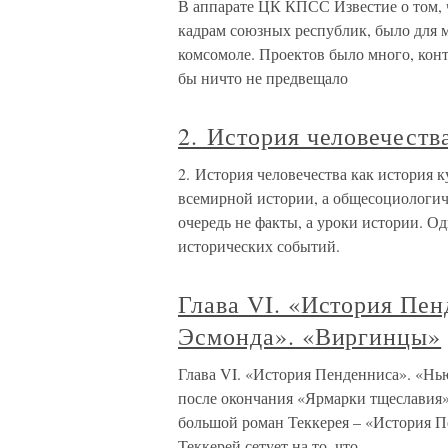
В аппарате ЦК КПСС Известие о том, 
кадрам союзных республик, было для 
комсомоле. Проектов было много, кон
бы ничто не предвещало
2. История человечеств
2. История человечества как история к
всемирной истории, а общесоциологиче
очередь не факты, а уроки истории. Од
исторических событий.
Глава VI. «История Пе
Эсмонда». «Виргинцы»
Глава VI. «История Пенденниса». «Н
после окончания «Ярмарки тщеславия», 
большой роман Теккерея – «История П
Теккерей сетует на то, что