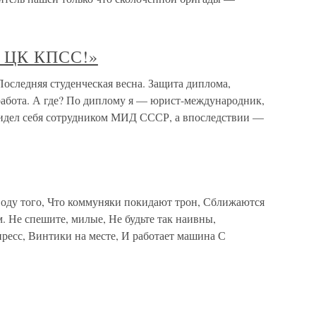
 ЦК КПСС!»
едняя студенческая весна. Защита диплома,
работа. А где? По диплому я — юрист-международник,
видел себя сотрудником МИД СССР, а впоследствии —
оду того, Что коммуняки покидают трон, Сближаются
м. Не спешите, милые, Не будьте так наивны,
ресс, Винтики на месте, И работает машина С