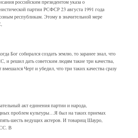
сания российским президентом указа о
истической партии РСФСР 23 августа 1991 года
оюзным республикам. Этому в значительной мере
,
гда Бог собирался создать землю, то заранее знал, что
С, и решил дать советским людям такие три качества,
т вмешался Черт и убедил, что три таких качества сразу
тельный акт единения партии и народа,
щных проблем культуры…Я был на таких приемах
 пять-шесть ведущих актеров. И товарищ Шауро,
СС. В