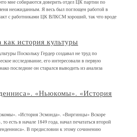
что мне собираются доверить отдел ЦК партии по
меня неожиданным. Я весь был поглощен работой в
такт с работниками ЦК ВЛКСМ хороший, так что вроде
а как история культуры
ультуры Поскольку Гердер создавал не труд по
ское исследование, его интересовали в первую
нако последние он старался выводить из анализа
нденниса». «Ньюкомы». «История
ьюкомы». «История Эсмонда». «Виргинцы» Вскоре
то есть в начале 1849 года, начал печататься второй
енденниса». В предисловии к этому сочинению