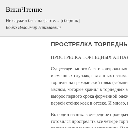
ВикиЧтение
Не служил бы я на флоте… [сборник]
Бойко Владимир Николаевич
ПРОСТРЕЛКА ТОРПЕДН
ПРОСТРЕЛКА ТОРПЕДНЫХ АППА
Существует много баек о контрольных
и смешных случаях, связанных с этим.
торпеды на гражданский пляж (забыли,
маслом, которые хранил в торпедных ап
выброс первого срока форменной одежд
первой стойке коек в отсеке. И много
Вот один из них: в очередное провора
готовился прострелять все четыре тор
расположенные ниже ватерлинии. Подв