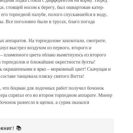
, стоящей носом к берегу, был ошвартован катер-
 его торпедной палубе, полого спускавшейся в воду,
ы. Все поголовно были в трусах, благо погода
 аппаратов. На торпедолове захохотали, смотрите,
хнул выстрел воздухом из первого, второго и
– пламенного цвета облако выметнулось из второго
а торпедолов и ближайшие окрестности бухты!
сь окрашенными в ярко – морковный цвет! Скачущая и
составе танцевала пляску святого Витта!
и, что боцман для лодочных работ получил бочонок
ера спрятал его во втором торпедном аппарате. Минер
бочонок разнесло в щепки, а сурик оказался
книг! 📚