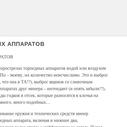
ЫХ АППАРАТОВ
РАТОВ
 прострелах торпедных аппаратов водой или воздухом
 По – моему, их количество неисчислимо. Это и выброс
 что она в ТА!?), выброс ящиков со сливочным
паратах друг минера – интендант (и опять забыли!?),
ы годков в отсек, которые разносятся в клочья на
, много, много подобных…
чивание оружия и технических средств минер
педных аппарата, включая и нижние два,
одная лодка стояла с дифферентом на корму. Перед