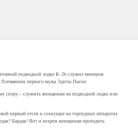
 атомной подводной лодке К–26 служил минером
. Племянник первого мужа Эдиты Пьехи.
ому спору – служить женщинам на подводной лодке или
е мой первый отсек и сохнущие на торпедных аппаратах
рдак? Бардак! Вот и нехрен женщинам проходить