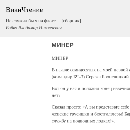
ВикиЧтение
Не служил бы я на флоте… [сборник]
Бойко Владимир Николаевич
МИНЕР
МИНЕР
В начале семидесятых на моей первой
(командир БЧ–3) Сережа Броневицкий
Вот он у нас и положил конец извечн
нет?
Сказал просто: «А вы представьте себ
женские трусишки и бюстгальтеры! Ба
службу на подводных лодках!».