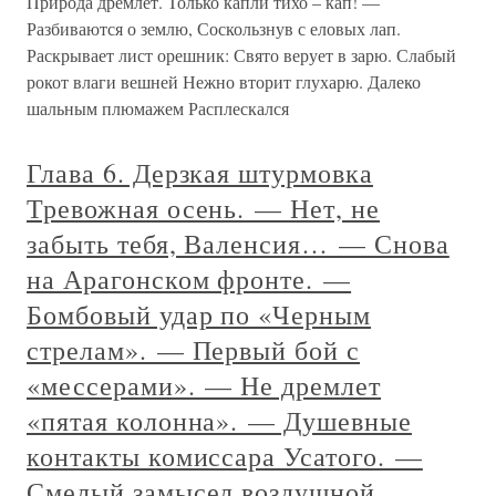
Природа дремлет. Только капли тихо – кап! —
Разбиваются о землю, Соскользнув с еловых лап.
Раскрывает лист орешник: Свято верует в зарю. Слабый
рокот влаги вешней Нежно вторит глухарю. Далеко
шальным плюмажем Расплескался
Глава 6. Дерзкая штурмовка
Тревожная осень. — Нет, не
забыть тебя, Валенсия… — Снова
на Арагонском фронте. —
Бомбовый удар по «Черным
стрелам». — Первый бой с
«мессерами». — Не дремлет
«пятая колонна». — Душевные
контакты комиссара Усатого. —
Смелый замысел воздушной