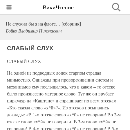
ВикиЧтение
Не служил бы я на флоте… [сборник]
Бойко Владимир Николаевич
СЛАБЫЙ СЛУХ
СЛАБЫЙ СЛУХ
На одной из подводных лодок старпом страдал
мнимостью. Однажды при проворачивании систем и
механизмов ему послышалось, что в каком – то отсеке
было произнесено матерное слово. Тут же он врубает
циркуляр на «Каштане» и спрашивает по всем отсекам:
«Кто сказал слово «х*й»?». Из отсеков посыпались
доклады: «В 1-м отсеке слово «х*й» не говорили! Во 2-м
отсеке слово «х*й» не говорили! В 3-м слово «х*й» не
говорили! В 4-м отсеке слово «х*й» не говорили! В 5-м