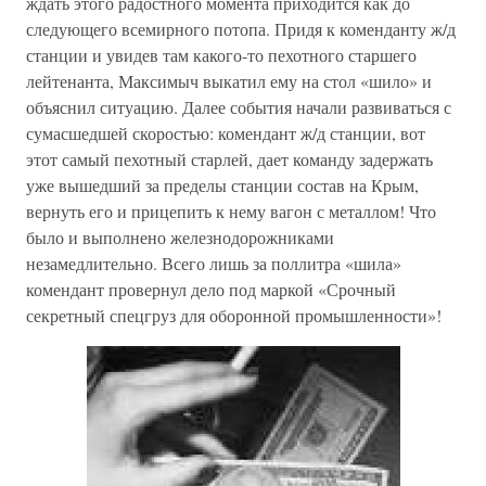
ждать этого радостного момента приходится как до
следующего всемирного потопа. Придя к коменданту ж/д
станции и увидев там какого-то пехотного старшего
лейтенанта, Максимыч выкатил ему на стол «шило» и
объяснил ситуацию. Далее события начали развиваться с
сумасшедшей скоростью: комендант ж/д станции, вот
этот самый пехотный старлей, дает команду задержать
уже вышедший за пределы станции состав на Крым,
вернуть его и прицепить к нему вагон с металлом! Что
было и выполнено железнодорожниками
незамедлительно. Всего лишь за поллитра «шила»
комендант провернул дело под маркой «Срочный
секретный спецгруз для оборонной промышленности»!