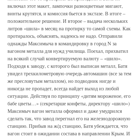
включал этот макет, лампочки разноцветные мигают,
винты крутятся, и комиссия бьется в экстазе. В итоге –
положительное решение. И второе – выдача нескольких
литров «шила» в месяц на протирку то самой схемы. Как
протиралось, объяснять, надеюсь не надо. Отправили
однажды Максимыча в командировку в город N за
вагоном металла для нужд училища. Поехал, прихватил
на всякий случай конвертируемую валюту – «шило».
Подходя к заводу, с которого был выписан металл, Батя
увидел трехкилометровую очередь автомашин (все за тем
же пресловутым металлом), но подводник нигде и
никогда не пропадет, всегда найдет выход из любой
ситуации. Действуя по принципу «дитям мороженое, его
бабе цветы…» (секретарше конфеты, директору «шило»)
Максимыч вагон металла оформил и даже умудрился
сделать так, что завод перегнал его на железнодорожную
станцию. Прибыв на ж/д станцию, Батя убеждается, что
вагон стоит в ожидании состава в направлении Крым. И