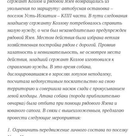
сержант Козлов и рядовой Язев возвращались из
увольнения по маршруту: автобусная остановка –
поселок Усть-Искитим – КПП части. В пути следования
младшему сержанту Козлову потребовалось справить
малую нужду, о чем был незамедлительно предупрежден
рядовой Язев. Местом действия была избрана ветхая
хозяйственная постройка рядом с дорогой. Проявив
халатность и невнимательность, не осмотрев места
действия, младший сержант Козлов изготовился к
справлению нужды. В это время собака,
дислоцировавшаяся в зарослях лопухов неподалеку,
посчитала недопустимым посягательство на свою
территорию и совершила наскок сзади с прокусыванием
левой ягодицы. Атака собаки (порода приблизительно
овчарка) была отбита при помощи рядового Язева и
кованого сапога. В связи с вышеизложенным, предлагаю
провести следующие мероприятия:
1. Ограничить передвижение личного состава по поселку