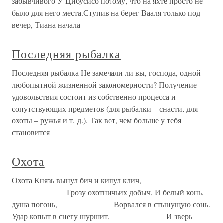
забывчивого У-Цибусисо потому, что на яхте просто не
было для него места.Ступив на берег Вааля только под
вечер, Тиана начала
Последняя рыбалка
Последняя рыбалка Не замечали ли вы, господа, одной
любопытной жизненной закономерности? Получение
удовольствия состоит из собственно процесса и
сопутствующих предметов (для рыбалки – снасти, для
охоты – ружья и т. д.). Так вот, чем больше у тебя
становится
Охота
Охота Князь вынул бич и кинул клич,
Грозу охотничьих добыч, И белый конь,
душа погонь, Ворвался в стынущую сонь.
Удар копыт в снегу шуршит, И зверь