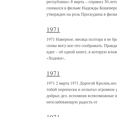
республики».8 марта – справил 30-лет
снимался в фильме Надежды Кошеверов
утвержден на роль Проскудина в филь
1971
1971 Наверное, месяца полтора я не бра
снова могу кое-что соображать. Правда
идее – об одной книге, в которую вло
«Ходоки»,
1971
1971 2 марта 1971 Дорогой Кролик,неск
тобой переписки и испытал огромное у
добрых дел, вспомнив всевозможные и
неослабевающую радость от