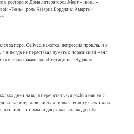
ие в ресторане Дома литераторов.Март – июнь –
ой «Тень» (роль Чезариа Борджиа).9 марта –
ме
лся за перо. Сейчас, кажется, депрессия прошла, и я
, я никогда не переставал думать о поразившей меня
жить все мои замыслы. «Сенсации», «Чудаки»,
олько дней назад я перечитал vsyu pachku нашей с
довольствие, вновь почувствовав теплоту всех твоих
спытания, которым подвергалась наша дружба,