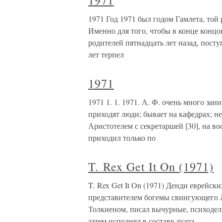
1971
1971 Год 1971 был годом Гамлета, той
Именно для того, чтобы в конце концов
родителей пятнадцать лет назад, посту
лет терпел
1971
1971 1. 1. 1971. А. Ф. очень много за
приходят люди; бывает на кафедрах; не
Аристотелем с секретаршей [30], на во
приходил только по
T. Rex Get It On (1971)
T. Rex Get It On (1971) Денди еврейс
представителем богемы свингующего 
Толкиеном, писал вычурные, психодел
затем исполнял в составе дуэта,