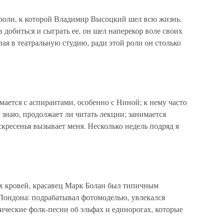
 роли, к которой Владимир Высоцкий шел всю жизнь.
 добиться и сыграть ее, он шел наперекор воле своих
пая в театральную студию, ради этой роли он столько
нимается с аспирантами, особенно с Ниной; к нему часто
 знаю, продолжает ли читать лекции; занимается
скресенья вызывает меня. Несколько недель подряд я
ких кровей, красавец Марк Болан был типичным
Лондона: подрабатывал фотомоделью, увлекался
ические фолк-песни об эльфах и единорогах, которые