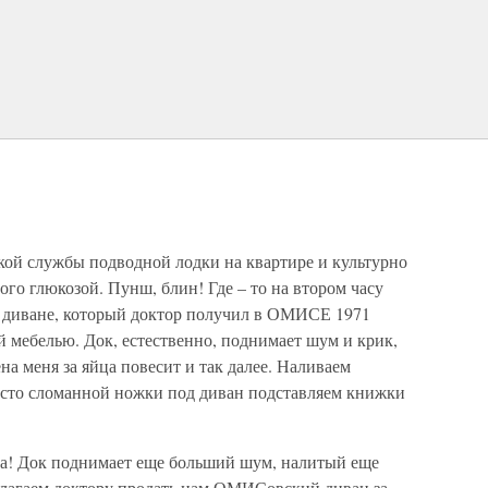
ой службы подводной лодки на квартире и культурно
ого глюкозой. Пунш, блин! Где – то на втором часу
а диване, который доктор получил в ОМИСЕ 1971
й мебелью. Док, естественно, поднимает шум и крик,
на меня за яйца повесит и так далее. Наливаем
есто сломанной ножки под диван подставляем книжки
ана! Док поднимает еще больший шум, налитый еще
длагаем доктору продать нам ОМИСовский диван за