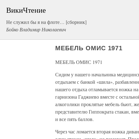
ВикиЧтение
Не служил бы я на флоте… [сборник]
Бойко Владимир Николаевич
МЕБЕЛЬ ОМИС 1971
МЕБЕЛЬ ОМИС 1971
Сидим у нашего начальника медицинск
отдыхаем с банкой «шила», разбавленн
нашего отдыха отламывается ножка н
гарнизона Гаджиево вместе с остально
алкоголики проклятые мебель бьют, же
представителю Гиппократа стакан, вм
и все пять баллов.
Через час ломается вторая ножка див
один стакан «шила» не помогает. Пре