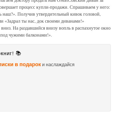
совершает процесс купли-продажи. Спрашиваем у него:
рь наш?». Получив утвердительный кивок головой,
ми «Задрал ты нас, док своими диванами!»
 вниз. На раздавшийся внизу вопль в распахнутое окно
ь под чужими балконами!».
книг! 📚
писки в подарок
и наслаждайся