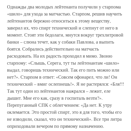
Однажды два молодых лейтенанта получили у старпома
«шило» для ухода за матчастью. Старпом, решив научить
лейтенантов бережно относиться к этому веществу,
заверил их, что спирт технический и слепнут от него в
момент. Стоят эти бедолаги, мнутся вокруг трехлитровой
банки – слюна течет, как у собаки Павлова, а выпить
боятся. Собрались действительно на матчасть
расходовать. На их радость проходил я мимо. Звоню
старпому: «Слышь, Серега, тут ты лейтенантам «шило»
выдал, говоришь технический. Так его пить можно или
нет?». Старпом в ответ: «Совсем офонарел, что ли! Он
технический – вмиг ослепнешь!». Я не растерялся: «Бля!!!
Так тут один из лейтенантов нажрался – лежит, еле
дышит. Мне его как, сразу в госпиталь везти?».
Перепуганный СПК с облегчением: «Да нет. К утру
оклемается. Это простой спирт, это я для того, чтобы его
не изводили, сказал, что он технический». Все три литра
оприходовали вечером по прямому назначению.