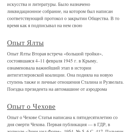
искусства и литературы. Было назначено
ликвидационное собрание, на котором был написан
соответствующий протокол о закрытии Общества. В то
время как я подписывал на нем свою
Опыт Ялты
Опыт Ялты Вторая встреча «большой тройки»,
состоявшаяся 4–11 февраля 1945 г. в Крыму,
ознаменовала важнейший этап в истории
антигитлеровской коалиции. Она подняла на новую
ступень также и личные отношения Сталина и Рузвельта.
Поездка президента на автомашине от аэродрома
Опыт о Чехове
Опыт о Чехове Статья написана к пятидесятилетию со
дня смерти Чехова. Первая публикация — в ГДР, в
журнале «Зинн унд Форм», 1954, № 5–6.С. 417. Пальмин,