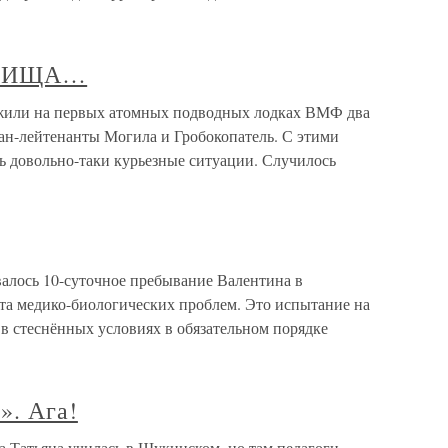
АРИЩА…
на первых атомных подводных лодках ВМФ два
тан-лейтенанты Могила и Гробокопатель. С этими
довольно-таки курьезные ситуации. Случилось
валось 10-суточное пребывание Валентина в
та медико-биологических проблем. Это испытание на
в стеснённых условиях в обязательном порядке
». Ага!
а Татьяна училась в Щукинском, но там педагоги