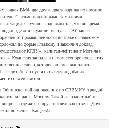
х лодках ВМФ два друга, два товарища по оружию,
опатель. С этими подлинными фамилиями
е ситуации. Случилось однажды так, что во время
 лодки, где они служили, на пульт ГЭУ зашла
кораблей от промышленности во главе с Главкомом
оложил по форме Главкому и закончил доклад
 осуществляют КГДУ–1 капитан-лейтенант Могила и
ель». Комиссия застыла в немом ступоре после этих
динственное слово, которое он смог выполнить,
Рассадить!». И спустя пять секунд добавил
есте со всей свитой.
чая в Обнинске, мой однокашник по СВВМИУ Аркадий
 капитана I ранга Могилу. Такой же радостный и
вопрос, а где же его друг, последовал ответ: «Друг
 фамилию жены – Кащеев!».