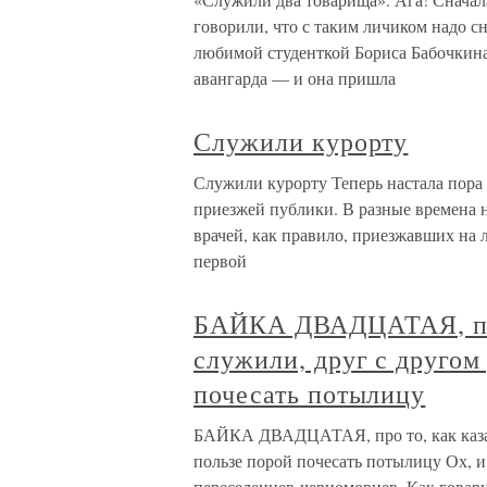
говорили, что с таким личиком надо с
любимой студенткой Бориса Бабочкина.
авангарда — и она пришла
Служили курорту
Служили курорту Теперь настала пора
приезжей публики. В разные времена н
врачей, как правило, приезжавших на 
первой
БАЙКА ДВАДЦАТАЯ, про 
служили, друг с другом
почесать потылицу
БАЙКА ДВАДЦАТАЯ, про то, как казаки
пользе порой почесать потылицу Ох, 
переселенцев-черноморцев. Как говар