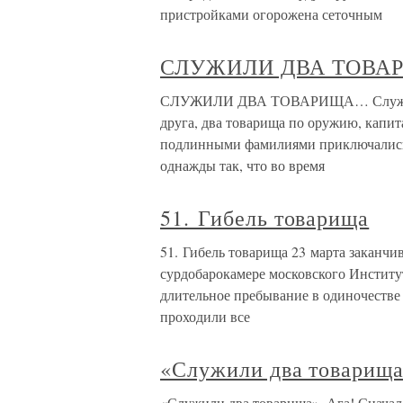
пристройками огорожена сеточным
СЛУЖИЛИ ДВА ТОВ
СЛУЖИЛИ ДВА ТОВАРИЩА… Служили 
друга, два товарища по оружию, капи
подлинными фамилиями приключались 
однажды так, что во время
51. Гибель товарища
51. Гибель товарища 23 марта заканчи
сурдобарокамере московского Институ
длительное пребывание в одиночестве 
проходили все
«Служили два товарища
«Служили два товарища». Ага! Сначал