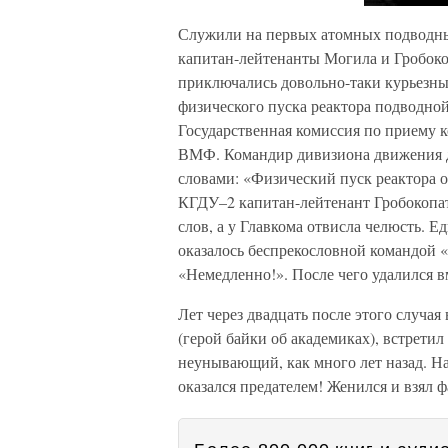
Служили на первых атомных подводны
капитан-лейтенанты Могила и Гробок
приключались довольно-таки курьезны
физического пуска реактора подводной
Государственная комиссия по приему 
ВМФ. Командир дивизиона движения д
словами: «Физический пуск реактора
КГДУ–2 капитан-лейтенант Гробокопат
слов, а у Главкома отвисла челюсть. Е
оказалось беспрекословной командой «
«Немедленно!». После чего удалился вм
Лет через двадцать после этого слу
(герой байки об академиках), встретил
неунывающий, как много лет назад. На 
оказался предателем! Женился и взял