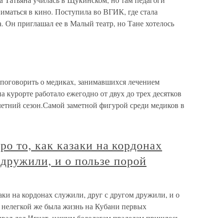
ниматься в кино. Поступила во ВГИК, где стала
 Он приглашал ее в Малый театр, но Тане хотелось
 поговорить о медиках, занимавшихся лечением
а курорте работало ежегодно от двух до трех десятков
летний сезон.Самой заметной фигурой среди медиков в
то, как казаки на кордонах
 дружили, и о пользе порой
 на кордонах служили, друг с другом дружили, и о
и нелегкой же была жизнь на Кубани первых
ивал дед Игнат, нашим бедолагам прадедам пришлось