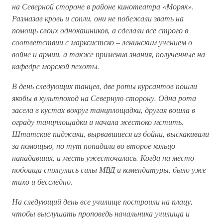
на Северной стороне в районе кинотеатра «Моряк».
Размазав кровь и сопли, они не побежали звать на
помощь своих однокашников, а сделали все строго в
соответствии с марксистско – ленинским учением о
войне и армии, а также применив знания, полученные на
кафедре морской пехоты.
В день следующих танцев, две роты курсантов пошли
якобы в культпоход на Северную сторону. Одна рота
засела в кустах вокруг танцплощадки, другая вошла в
ограду танцплощадки и начала жестоко мстить.
Штатские пиджаки, вырвавшиеся из бойни, выскакивали
за помощью, но тут попадали во второе кольцо
нападавших, и месть ужесточалась. Когда на место
побоища стянулись силы МВД и комендатуры, было уже
тихо и бесследно.
На следующий день все училище построили на плацу,
чтобы выслушать проповедь начальника училища и