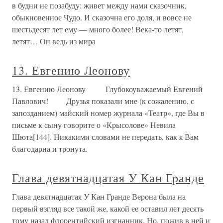
в будни не позабуду: живет между нами сказочник,
обыкновенное Чудо. И сказочна его доля, и вовсе не
шестьдесят лет ему — много более! Века-то летят,
летят… Он ведь из мира
13. Евгению Леонову
13. Евгению Леонову Глубокоуважаемый Евгений
Павлович! Друзья показали мне (к сожалению, с
запозданием) майский номер журнала «Театр», где Вы в
письме к сыну говорите о «Крысолове» Невила
Шюта[144]. Никакими словами не передать, как я Вам
благодарна и тронута.
Глава девятнадцатая У Кан Гранде
Глава девятнадцатая У Кан Гранде Верона была на
первый взгляд все такой же, какой ее оставил лет десять
тому назад флорентийский изгнанник. Но, пожив в ней и