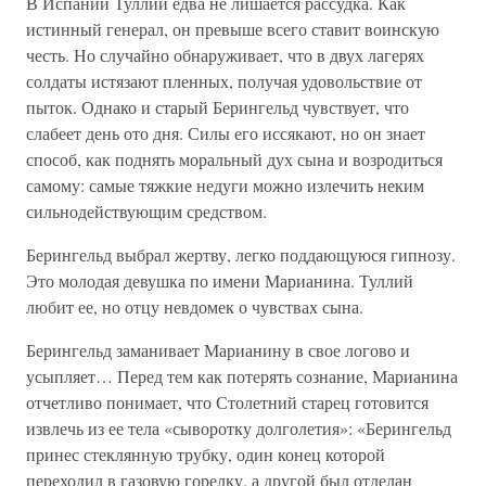
В Испании Туллий едва не лишается рассудка. Как
истинный генерал, он превыше всего ставит воинскую
честь. Но случайно обнаруживает, что в двух лагерях
солдаты истязают пленных, получая удовольствие от
пыток. Однако и старый Берингельд чувствует, что
слабеет день ото дня. Силы его иссякают, но он знает
способ, как поднять моральный дух сына и возродиться
самому: самые тяжкие недуги можно излечить неким
сильнодействующим средством.
Берингельд выбрал жертву, легко поддающуюся гипнозу.
Это молодая девушка по имени Марианина. Туллий
любит ее, но отцу невдомек о чувствах сына.
Берингельд заманивает Марианину в свое логово и
усыпляет… Перед тем как потерять сознание, Марианина
отчетливо понимает, что Столетний старец готовится
извлечь из ее тела «сыворотку долголетия»: «Берингельд
принес стеклянную трубку, один конец которой
переходил в газовую горелку, а другой был отделан