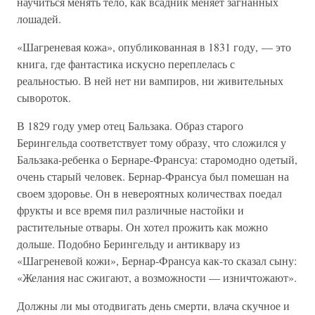
научиться менять тело, как всадник меняет загнанных
лошадей.
«Шагреневая кожа», опубликованная в 1831 году, — это
книга, где фантастика искусно переплелась с
реальностью. В ней нет ни вампиров, ни живительных
сывороток.
В 1829 году умер отец Бальзака. Образ старого
Берингельда соответствует тому образу, что сложился у
Бальзака-ребенка о Бернаре-Франсуа: старомодно одетый,
очень старый человек. Бернар-Франсуа был помешан на
своем здоровье. Он в невероятных количествах поедал
фрукты и все время пил различные настойки и
растительные отвары. Он хотел прожить как можно
дольше. Подобно Берингельду и антиквару из
«Шагреневой кожи», Бернар-Франсуа как-то сказал сыну:
«Желания нас сжигают, а возможности — изничтожают».
Должны ли мы отодвигать день смерти, влача скучное и