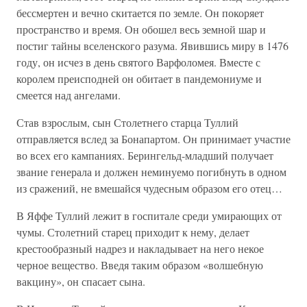
бессмертен и вечно скитается по земле. Он покоряет
пространство и время. Он обошел весь земной шар и
постиг тайны вселенского разума. Явившись миру в 1476
году, он исчез в день святого Варфоломея. Вместе с
королем преисподней он обитает в пандемониуме и
смеется над ангелами.
Став взрослым, сын Столетнего старца Туллий
отправляется вслед за Бонапартом. Он принимает участие
во всех его кампаниях. Берингельд-младший получает
звание генерала и должен неминуемо погибнуть в одном
из сражений, не вмешайся чудесным образом его отец…
В Яффе Туллий лежит в госпитале среди умирающих от
чумы. Столетний старец приходит к нему, делает
крестообразный надрез и накладывает на него некое
черное вещество. Введя таким образом «волшебную
вакцину», он спасает сына.