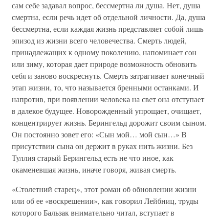
сам себе задавал вопрос, бессмертна ли душа. Нет, душа
смертна, если речь идет об отдельной личности. Да, душа
бессмертна, если каждая жизнь представляет собой лишь
эпизод из жизни всего человечества. Смерть людей,
принадлежащих к одному поколению, напоминает сон
или зиму, которая дает природе возможность обновить
себя и заново воскреснуть. Смерть затрагивает конечный
этап жизни, то, что называется бренными останками. И
напротив, при появлении человека на свет она отступает
в далекое будущее. Новорожденный упрощает, очищает,
концентрирует жизнь. Берингельд дорожит своим сыном.
Он постоянно зовет его: «Сын мой… мой сын…» В
присутствии сына он держит в руках нить жизни. Без
Туллия старый Берингельд есть не что иное, как
окаменевшая жизнь, иначе говоря, живая смерть.
«Столетний старец», этот роман об обновлении жизни
или об ее «воскрешении», как говорил Лейбниц, труды
которого Бальзак внимательно читал, вступает в