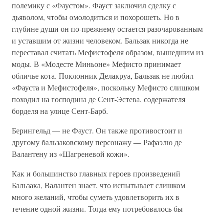
полемику с «Фаустом». Фауст заключил сделку с
дьяволом, чтобы омолодиться и похорошеть. Но в
глубине души он по-прежнему остается разочарованным
и уставшим от жизни человеком. Бальзак никогда не
переставал считать Мефистофеля образом, вышедшим из
моды. В «Модесте Миньоне» Мефисто принимает
обличье кота. Поклонник Делакруа, Бальзак не любил
«Фауста и Мефистофеля», поскольку Мефисто слишком
походил на господина де Сент-Эстева, содержателя
борделя на улице Сент-Барб.
Берингельд — не Фауст. Он также противостоит и
другому бальзаковскому персонажу — Рафаэлю де
Валантену из «Шагреневой кожи».
Как и большинство главных героев произведений
Бальзака, Валантен знает, что испытывает слишком
много желаний, чтобы суметь удовлетворить их в
течение одной жизни. Тогда ему потребовалось бы