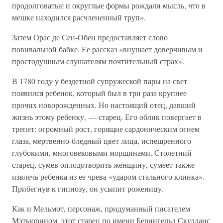
продолговатые и округлые формы рождали мысль, что в
мешке находился расчлененный труп».
Затем Орас де Сен-Обен предоставляет слово
повивальной бабке. Ее рассказ «внушает доверчивым и
простодушным слушателям почтительный страх».
В 1780 году у бездетной супружеской пары на свет
появился ребенок, который был в три раза крупнее
прочих новорожденных. Но настоящий отец, давший
жизнь этому ребенку, — старец. Его облик повергает в
трепет: огромный рост, горящие сардоническим огнем
глаза, мертвенно-бледный цвет лица, испещренного
глубокими, многовековыми морщинами. Столетний
старец, сумев оплодотворить женщину, сумеет также
извлечь ребенка из ее чрева «ударом стального клинка».
Прибегнув к гипнозу, он усыпит роженицу.
Как и Мельмот, персонаж, придуманный писателем
Мэтьюрином, этот старец по имени Берингельд Скулданс