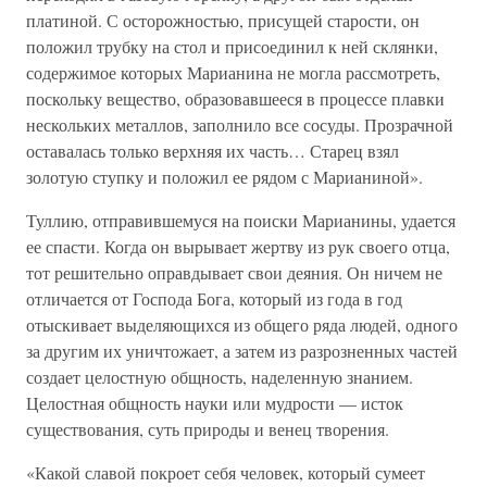
платиной. С осторожностью, присущей старости, он
положил трубку на стол и присоединил к ней склянки,
содержимое которых Марианина не могла рассмотреть,
поскольку вещество, образовавшееся в процессе плавки
нескольких металлов, заполнило все сосуды. Прозрачной
оставалась только верхняя их часть… Старец взял
золотую ступку и положил ее рядом с Марианиной».
Туллию, отправившемуся на поиски Марианины, удается
ее спасти. Когда он вырывает жертву из рук своего отца,
тот решительно оправдывает свои деяния. Он ничем не
отличается от Господа Бога, который из года в год
отыскивает выделяющихся из общего ряда людей, одного
за другим их уничтожает, а затем из разрозненных частей
создает целостную общность, наделенную знанием.
Целостная общность науки или мудрости — исток
существования, суть природы и венец творения.
«Какой славой покроет себя человек, который сумеет