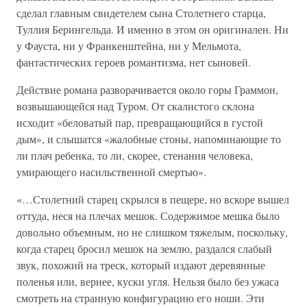
сделал главным свидетелем сына Столетнего старца,
Туллия Берингельда. И именно в этом он оригинален. Ни
у Фауста, ни у Франкенштейна, ни у Мельмота,
фантастических героев романтизма, нет сыновей.
Действие романа разворачивается около горы Граммон,
возвышающейся над Туром. От скалистого склона
исходит «беловатый пар, превращающийся в густой
дым», и слышатся «жалобные стоны, напоминающие то
ли плач ребенка, то ли, скорее, стенания человека,
умирающего насильственной смертью».
«…Столетний старец скрылся в пещере, но вскоре вышел
оттуда, неся на плечах мешок. Содержимое мешка было
довольно объемным, но не слишком тяжелым, поскольку,
когда старец бросил мешок на землю, раздался слабый
звук, похожий на треск, который издают деревянные
поленья или, вернее, куски угля. Нельзя было без ужаса
смотреть на странную конфигурацию его ноши. Эти