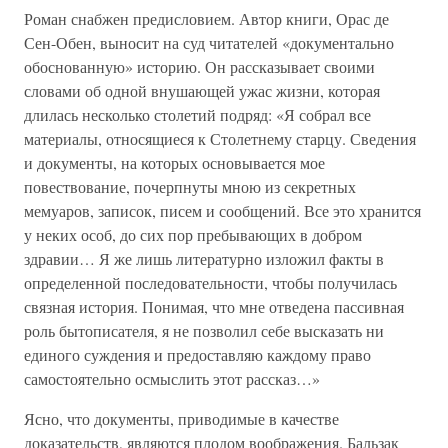
Роман снабжен предисловием. Автор книги, Орас де
Сен-Обен, выносит на суд читателей «документально
обоснованную» историю. Он рассказывает своими
словами об одной внушающей ужас жизни, которая
длилась несколько столетий подряд: «Я собрал все
материалы, относящиеся к Столетнему старцу. Сведения
и документы, на которых основывается мое
повествование, почерпнуты мною из секретных
мемуаров, записок, писем и сообщений. Все это хранится
у неких особ, до сих пор пребывающих в добром
здравии… Я же лишь литературно изложил факты в
определенной последовательности, чтобы получилась
связная история. Понимая, что мне отведена пассивная
роль бытописателя, я не позволил себе высказать ни
единого суждения и предоставляю каждому право
самостоятельно осмыслить этот рассказ…»
Ясно, что документы, приводимые в качестве
доказательств, являются плодом воображения. Бальзак