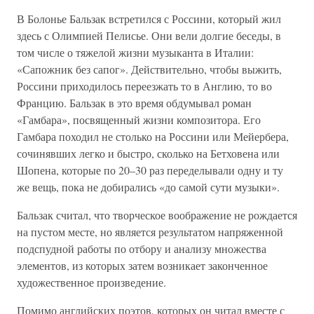
В Болонье Бальзак встретился с Россини, который жил
здесь с Олимпией Пелисье. Они вели долгие беседы, в
том числе о тяжелой жизни музыканта в Италии:
«Сапожник без сапог». Действительно, чтобы выжить,
Россини приходилось переезжать то в Англию, то во
Францию. Бальзак в это время обдумывал роман
«Гамбара», посвященный жизни композитора. Его
Гамбара походил не столько на Россини или Мейербера,
сочинявших легко и быстро, сколько на Бетховена или
Шопена, которые по 20–30 раз переделывали одну и ту
же вещь, пока не добирались «до самой сути музыки».
Бальзак считал, что творческое воображение не рождается
на пустом месте, но является результатом напряженной
подспудной работы по отбору и анализу множества
элементов, из которых затем возникает законченное
художественное произведение.
Помимо английских поэтов, которых он читал вместе с