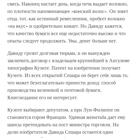
смесь. Наконец настает день, когда печь выдает волокно,
по плотности напоминающее «конский волос». Он зовет
отца, тот, как истинный ремесленник, пробует волокно
«на вкус» и одобрительно кивает. Но Давиду кажется,
что качество бумаги все еще недостаточно высоко и что
опыты следует продолжить. Увы, денег больше нет.
Давиду грозит долговая тюрьма, и он вынужден
заключить договор с владельцем крупнейшей в Ангулеме
типографии Куэнте. Патент на изобретение получает
Куэнте. Из всех открытий Сешара он берет себе лишь то,
что может безотлагательно принести доход: способ
производства веленевой и почтовой бумаги.
Книгоиздание его не интересует.
Куэнте выбирают депутатом, а при Луи-Филиппе он
становится пэром Франции. Удачная женитьба дает ему
шансы претендовать на пост министра торговли. На
долю изобретателя Давида Сешара остаются одни