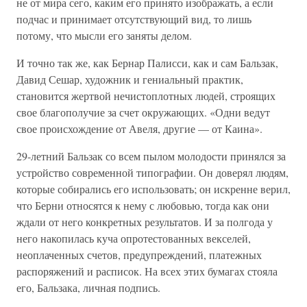
не от мира сего, каким его принято изображать, а если
подчас и принимает отсутствующий вид, то лишь
потому, что мысли его заняты делом.
И точно так же, как Бернар Палисси, как и сам Бальзак,
Давид Сешар, художник и гениальный практик,
становится жертвой нечистоплотных людей, строящих
свое благополучие за счет окружающих. «Одни ведут
свое происхождение от Авеля, другие — от Каина».
29-летний Бальзак со всем пылом молодости принялся за
устройство современной типографии. Он доверял людям,
которые собирались его использовать; он искренне верил,
что Берни относятся к нему с любовью, тогда как они
ждали от него конкретных результатов. И за полгода у
него накопилась куча опротестованных векселей,
неоплаченных счетов, предупреждений, платежных
распоряжений и расписок. На всех этих бумагах стояла
его, Бальзака, личная подпись.