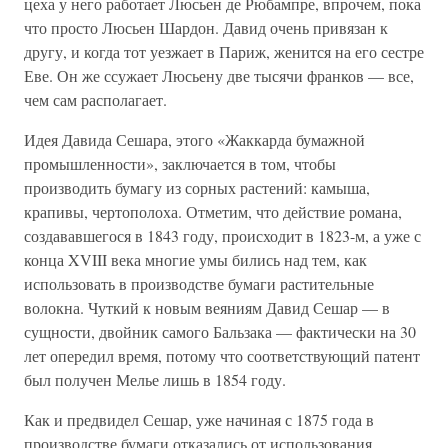
цеха у него работает Люсьен де Рюбампре, впрочем, пока
что просто Люсьен Шардон. Давид очень привязан к
другу, и когда тот уезжает в Париж, женится на его сестре
Еве. Он же ссужает Люсьену две тысячи франков — все,
чем сам располагает.
Идея Давида Сешара, этого «Жаккарда бумажной
промышленности», заключается в том, чтобы
производить бумагу из сорных растений: камыша,
крапивы, чертополоха. Отметим, что действие романа,
создававшегося в 1843 году, происходит в 1823-м, а уже с
конца XVIII века многие умы бились над тем, как
использовать в производстве бумаги растительные
волокна. Чуткий к новым веяниям Давид Сешар — в
сущности, двойник самого Бальзака — фактически на 30
лет опередил время, потому что соответствующий патент
был получен Мелье лишь в 1854 году.
Как и предвидел Сешар, уже начиная с 1875 года в
производстве бумаги отказались от использования