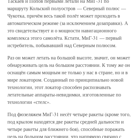
Таскаев и Попов первыми летали на МиГ-31 по
маршруту Кольский полуостров — Северный полюс —
Чукотка, причём весь такой полёт может проходить в
автоматическом режиме (за исключением дозаправки). А
это свидетельствует и о мощности навигационного
комплекса этого самолёта. Кстати, МиГ-31 — первый
истребитель, побывавший над Северным полюсом.
Раз он может летать на большой высоте, значит, он может
обнаруживать цель на большом расстоянии. К тому же он
оснащён самым мощным не только у нас в стране, но и в
мире локатором. Созданный по принципиально новой
технологии, этот локатор способен распознавать
летательные аппараты-невидимки, изготовленные по
технологии «стелс».
Под фюзеляжем МиГ-31 несёт четыре ракеты (кроме того,
под крылом находятся две ракеты средней дальности и
четыре ракеты для ближнего боя), способные поражать
цель на большом расстоянии, что напрямую связано с