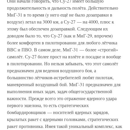
Они начали говорить, что Су-27 имеет большую
продолжительность и дальность полёта. Действительно
МиГ-31 в то время (у него ещё не было дозаправки в
воздухе) летал на 3000 км, а Су-27 — на 4000, плюс к
этому был обеспечен дозаправкой. Следующим их
доводом было то, что Су-27 (как и МиГ-29, впрочем)
более комфортен в пилотировании для любого лётчика
ВВС и ПВО. В самом деле, МиГ-31 — более «строгий»
самолёт. Су-27 более прост на взлёте и посадке и вообще
в пилотировании. Но нельзя забывать, что этот самолёт
предназначен для ведения воздушного боя, а
большинство лётчиков-истребителей любят пилотаж,
маневренный воздушный бой. МиГ-31 предназначен для
выполнения иных задач, задач общегосударственной
важности. Прежде всего это отражение ядерного удара
первого эшелона, то есть стратегических
бомбардировщиков — носителей ядерных зарядов,
крылатых ракет с ядерными головками, стратегических
ракет противника. Имея такой уникальный комплекс, как