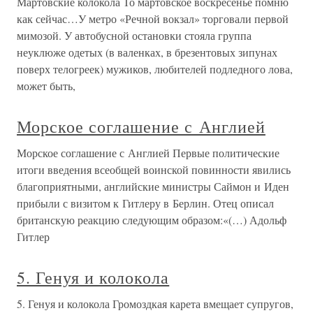
Мартовские колокола То мартовское воскресенье помню
как сейчас…У метро «Речной вокзал» торговали первой
мимозой. У автобусной остановки стояла группа
неуклюже одетых (в валенках, в брезентовых зипунах
поверх телогреек) мужиков, любителей подледного лова,
может быть,
Морское соглашение с Англией
Морское соглашение с Англией Первые политические
итоги введения всеобщей воинской повинности явились
благоприятными, английские министры Саймон и Иден
прибыли с визитом к Гитлеру в Берлин. Отец описал
британскую реакцию следующим образом:«(…) Адольф
Гитлер
5. Генуя и колокола
5. Генуя и колокола Громоздкая карета вмещает супругов,