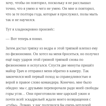
хочу, чтобы он повторил, поскольку я не расслышал
точно, что я умею и чего не умею. Он мне и повторил,
что за те полтора года, которые я прослужил, полы мыть
так и не научился.
Тут я хладнокровно произнёс:
— Вот теперь я понял.
Затем достал тряпку из ведра и этой тряпкой влепил ему
по физиономии. Он хотел на меня броситься, но получил
ещё пару ударов этой грязной тряпкой снова по
физиономии и испугался. Спустя две минуты пришёл
майор Трач и отправил меня обратно в камеру. Так
закончился мой первый поход за справедливостью и
верой в правое слово командира. Конечно, мне было
обидно: мы с друзьями переворочали ради моей свободы
горы угля… Они приготовили мне царский ужин и
почти всей эскадрильей ждали моего возвращения с
«губы». Думаю, у нас получился бы очень неплохой