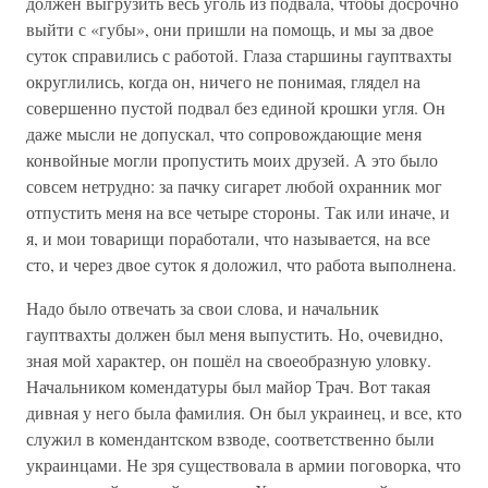
должен выгрузить весь уголь из подвала, чтобы досрочно
выйти с «губы», они пришли на помощь, и мы за двое
суток справились с работой. Глаза старшины гауптвахты
округлились, когда он, ничего не понимая, глядел на
совершенно пустой подвал без единой крошки угля. Он
даже мысли не допускал, что сопровождающие меня
конвойные могли пропустить моих друзей. А это было
совсем нетрудно: за пачку сигарет любой охранник мог
отпустить меня на все четыре стороны. Так или иначе, и
я, и мои товарищи поработали, что называется, на все
сто, и через двое суток я доложил, что работа выполнена.
Надо было отвечать за свои слова, и начальник
гауптвахты должен был меня выпустить. Но, очевидно,
зная мой характер, он пошёл на своеобразную уловку.
Начальником комендатуры был майор Трач. Вот такая
дивная у него была фамилия. Он был украинец, и все, кто
служил в комендантском взводе, соответственно были
украинцами. Не зря существовала в армии поговорка, что