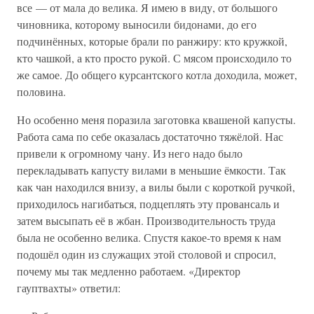
все — от мала до велика. Я имею в виду, от большого
чиновника, которому выносили бидонами, до его
подчинённых, которые брали по ранжиру: кто кружкой,
кто чашкой, а кто просто рукой. С мясом происходило то
же самое. До общего курсантского котла доходила, может,
половина.
Но особенно меня поразила заготовка квашеной капусты.
Работа сама по себе оказалась достаточно тяжёлой. Нас
привели к огромному чану. Из него надо было
перекладывать капусту вилами в меньшие ёмкости. Так
как чан находился внизу, а вилы были с короткой ручкой,
приходилось нагибаться, подцеплять эту провансаль и
затем высыпать её в жбан. Производительность труда
была не особенно велика. Спустя какое-то время к нам
подошёл один из служащих этой столовой и спросил,
почему мы так медленно работаем. «Директор
гауптвахты» ответил: