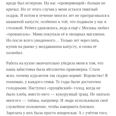
вроде был исчерпан. На нас «проверяющий» больше не
кричал. Но от этого случая у меня остался тяжёлый
осадок. Я потом в течение многих лет не притрагивался к
квашеной капусте, особенно к той, что подавали у нас в
столовой. Ребята удивлялись, ведь я ещё с Москвы любил
«провансаль». Мама покупала её в овощных магазинах.
Но после всего увиденного… Только лет через пять,
купив на рынке у молдаванина капусту, я снова её
полюбил.
Работа на кухне окончательно убедила меня в том, что
наша забастовка была абсолютно правомерна. Стало
ясно, почему курсантов так скудно кормят. Воровство! Я
понимаю, у каждого семья. Те годы были достаточно
голодными. Наступил «хрущёвский» голод, когда не
было хлеба, вместо него — кукурузный эрзац. Не хватало
многого — табака, например. И люди использовали своё
служебное положение, чтобы накормить близких.
Зарплата у них была просто нищенская. А с учётом того,