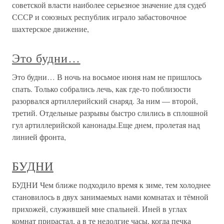
советской власти наиболее серьезное значение для судеб
СССР и союзных республик играло забастовочное
шахтерское движение,
Это будни…
Это будни… В ночь на восьмое июня нам не пришлось
спать. Только собрались лечь, как где-то поблизости
разорвался артиллерийский снаряд. За ним — второй,
третий. Отдельные разрывы быстро слились в сплошной
гул артиллерийской канонады.Еще днем, пролетая над
линией фронта,
БУДНИ
БУДНИ Чем ближе подходило время к зиме, тем холоднее
становилось в двух занимаемых нами комнатах и тёмной
прихожей, служившей мне спальней. Иней в углах
комнат прирастал, а в те недолгие часы, когда печка