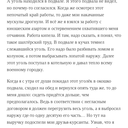
А уголь находился в подвале. Я этого подвала не видел,
но почему-то согласился. Когда же осмотрел этот
непочатый край работы, то даже мои накачанные
мускулы дрогнули. И всё же я взялся за работу с
юношеским азартом и остервенением охватившего меня
отчаяния. Работа кипела. И там, надо сказать, я понял, что
такое шахтёрский труд. В подвале в кучах темнел
слежавшийся уголь. Его надо было разбивать ломом и
колуном, а потом выбрасывать лопатой наружу. Далее
этот уголь поступал в котельную и давал тепло всему
военному городку.
Когда я с утра от души покидал этот уголёк в окошко
подвала, сходил на обед и вернулся опять туда же, то до
меня дошло: сидеть придётся дольше, чем
предполагалось. Ведь в соответствии с негласным
договором я должен перегрузить весь уголь, а я выбросил
наружу где-то одну десятую его часть… Но тут на
выручку подоспели мои друзья-курсанты. Узнав, что я