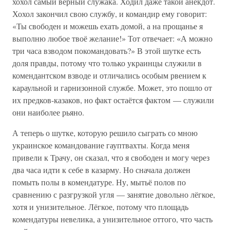
хохол самый верный служака. Ходил даже такой анекдот.
Хохол закончил свою службу, и командир ему говорит:
«Ты свободен и можешь ехать домой, а на прощанье я
выполню любое твоё желание!» Тот отвечает: «А можно
три часа взводом покомандовать?» В этой шутке есть
доля правды, потому что только украинцы служили в
комендантском взводе и отличались особым рвением к
караульной и гарнизонной службе. Может, это пошло от
их предков-казаков, но факт остаётся фактом — служили
они наиболее рьяно.
А теперь о шутке, которую решило сыграть со мною
украинское командование гауптвахты. Когда меня
привели к Трачу, он сказал, что я свободен и могу через
два часа идти к себе в казарму. Но сначала должен
помыть полы в комендатуре. Ну, мытьё полов по
сравнению с разгрузкой угля — занятие довольно лёгкое,
хотя и унизительное. Лёгкое, потому что площадь
комендатуры невелика, а унизительное оттого, что часть