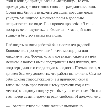
этой площади приходилась на «вертушку», то есть
проходную, где постоянно сновали гражданские люди.
Среди них были и знакомые девушки, которые могли
увидеть Меницкого, моющего полы в довольно
непритязательно виде. Но я пропел про себя: «Я свой
позор сумею искупить…», без лишних эмоций взял
тряпку и быстро вымыл все полы.
Наблюдать за моей работой был поставлен рядовой
Конюшенко, прослуживший всего месяца два или
максимум три. Форма, хотя и новенькая, сидела на нём
мешком, а волосы были подстрижены под нулёвку, что
подтверждало его солдатскую молодость. Помыв полы, я
должен был ему доложить, что работа выполнена. Сам по
себе доклад старослужащего (а я причислял себя к
таковым, ведь прослужил к тому времени год и три
месяца) молодому солдату уже был унизительным. Но я и
этот позор сумел пережить ради свободы. И доложил ему:
— Товарищ рядовой, ваше задание выполнено.