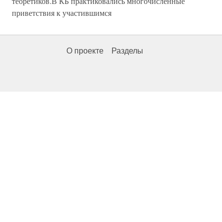
теоретиков.В КБ практиковались многочисленные
приветствия к участившимся
О проекте
Разделы