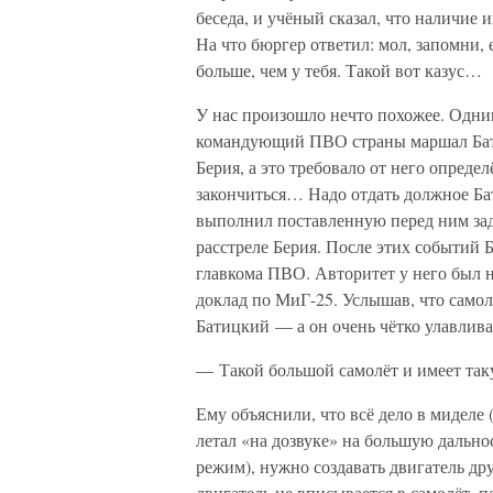
беседа, и учёный сказал, что наличие 
На что бюргер ответил: мол, запомни, 
больше, чем у тебя. Такой вот казус…
У нас произошло нечто похожее. Одни
командующий ПВО страны маршал Бати
Берия, а это требовало от него опреде
закончиться… Надо отдать должное Бат
выполнил поставленную перед ним зада
расстреле Берия. После этих событий 
главкома ПВО. Авторитет у него был 
доклад по МиГ-25. Услышав, что самол
Батицкий — а он очень чётко улавлив
— Такой большой самолёт и имеет так
Ему объяснили, что всё дело в миделе 
летал «на дозвуке» на большую дальнос
режим), нужно создавать двигатель др
двигатель не вписывается в самолёт, п