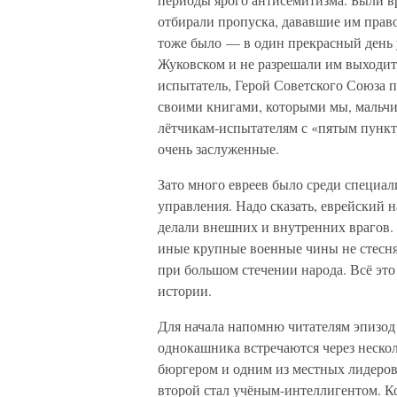
отбирали пропуска, дававшие им право
тоже было — в один прекрасный день у
Жуковском и не разрешали им выходить
испытатель, Герой Советского Союза 
своими книгами, которыми мы, мальчиш
лётчикам-испытателям с «пятым пункт
очень заслуженные.
Зато много евреев было среди специал
управления. Надо сказать, еврейский 
делали внешних и внутренних врагов. 
иные крупные военные чины не стесня
при большом стечении народа. Всё это
истории.
Для начала напомню читателям эпизод
однокашника встречаются через нескол
бюргером и одним из местных лидеров
второй стал учёным-интеллигентом. Ко