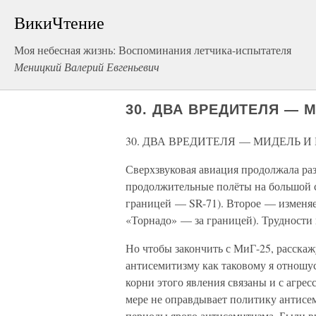
ВикиЧтение
Моя небесная жизнь: Воспоминания летчика-испытателя
Меницкий Валерий Евгеньевич
30. ДВА ВРЕДИТЕЛЯ — 
30. ДВА ВРЕДИТЕЛЯ — МИДЕЛЬ И
Сверхзвуковая авиация продолжала раз
продолжительные полёты на большой с
границей — SR-71). Второе — изменяем
«Торнадо» — за границей). Трудности
Но чтобы закончить с МиГ-25, расскаж
антисемитизму как таковому я отношус
корни этого явления связаны и с агрес
мере не оправдывает политику антисе
периоды ярого антисемитизма. Были вр