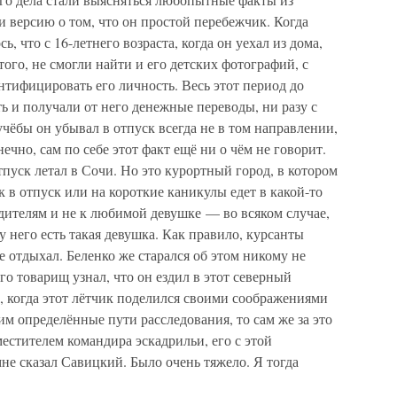
 версию о том, что он простой перебежчик. Когда
, что с 16-летнего возраста, когда он уехал из дома,
того, не смогли найти и его детских фотографий, с
ифицировать его личность. Весь этот период до
ть и получали от него денежные переводы, ни разу с
учёбы он убывал в отпуск всегда не в том направлении,
ечно, сам по себе этот факт ещё ни о чём не говорит.
тпуск летал в Сочи. Но это курортный город, в котором
 в отпуск или на короткие каникулы едет в какой-то
дителям и не к любимой девушке — во всяком случае,
у него есть такая девушка. Как правило, курсанты
де отдыхал. Беленко же старался об этом никому не
его товарищ узнал, что он ездил в этот северный
, когда этот лётчик поделился своими соображениями
 им определённые пути расследования, то сам же за это
местителем командира эскадрильи, его с этой
не сказал Савицкий. Было очень тяжело. Я тогда