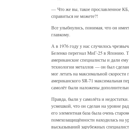
— Что же вы, такое прославленное КБ,
справиться не можете?!
Все улыбнулись, понимая, что он имеет
главкому.
А в 1976 году у нас случилось чрезвы
Беленко перегнал МиГ-25 в Японию. Т
американские специалисты и дали ему 
технологии металлов — он был сделан
мог летать на максимальной скорости 
американского SR-71 максимальная пер
самолёт были наложены дополнительны
Правда, были у самолёта и недостатки
усмешкой, что он сделан на уровне ра
его элементная база была очень старо
помехозащищённости находилась на ур
высказываний зарубежных специалист