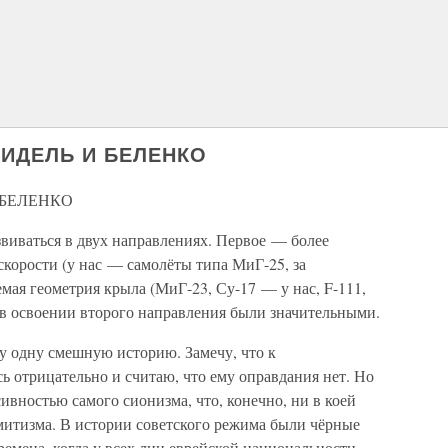
МИДЕЛЬ И БЕЛЕНКО
 БЕЛЕНКО
виваться в двух направлениях. Первое — более
корости (у нас — самолёты типа МиГ-25, за
ая геометрия крыла (МиГ-23, Су-17 — у нас, F-111,
 в освоении второго направления были значительными.
у одну смешную историю. Замечу, что к
ь отрицательно и считаю, что ему оправдания нет. Но
сивностью самого сионизма, что, конечно, ни в коей
митизма. В истории советского режима были чёрные
емена, когда у всех лиц еврейской национальности