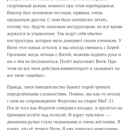
спортивный режим, немного при этом перебарщивая.
Виктор был человеком честным, прямым, очень
преданным другом. С ним было интересно летать,
потому что, будучи опытным инструктором, он всё время
держался за управление. Так ведут себя обычно
инструкторы, которые мало доверяют своим ученикам. У
Вити этот навык остался, и мы иногда смеялись с Борей
Орловым: когда летишь с Витей, можешь поднять руки и
ни о чём не беспокоиться. Полёт выполняет Витя. При
этом он все твои действия комментирует и указывает на
все твои «ошибки».
Правда, такое вмешательство бывает порой чревато
определёнными сложностями. Помню, мы как-то летали
с ним на сопровождение Федотова на спарке МиГ-21.
После того как Федотов совершил посадку, я пролетал на
бреющем полёте над полосой. И вдруг чувствую —
движения ручки стали скованными и очень жёсткими. Я
понял, что её держит Витя. Я ему приказал немедленно