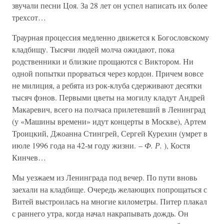
звучали песни Цоя. За 28 лет он успел написать их более
трехсот…
Траурная процессия медленно движется к Богословскому
кладбищу. Тысячи людей молча ожидают, пока
родственники и близкие прощаются с Виктором. Ни
одной попытки прорваться через кордон. Причем вовсе
не милиция, а ребята из рок-клуба сдерживают десятки
тысяч фэнов. Первыми цветы на могилу кладут Андрей
Макаревич, всего на полчаса прилетевший в Ленинград
(у «Машины времени» идут концерты в Москве), Артем
Троицкий, Джоанна Стингрей, Сергей Курехин (умрет в
июле 1996 года на 42-м году жизни. –
Ф. Р.
), Костя
Кинчев…
Мы уезжаем из Ленинграда под вечер. По пути вновь
заехали на кладбище. Очередь желающих попрощаться с
Витей выстроилась на многие километры. Питер плакал
с раннего утра, когда начал накрапывать дождь. Он