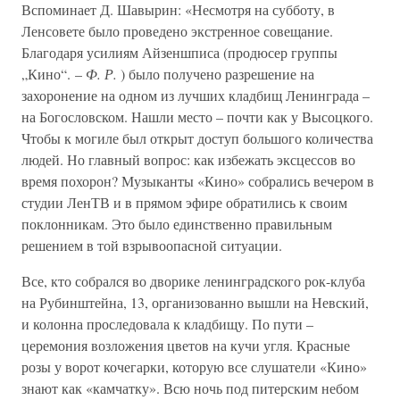
Вспоминает Д. Шавырин: «Несмотря на субботу, в
Ленсовете было проведено экстренное совещание.
Благодаря усилиям Айзеншписа (продюсер группы
„Кино“. –
Ф. Р.
) было получено разрешение на
захоронение на одном из лучших кладбищ Ленинграда –
на Богословском. Нашли место – почти как у Высоцкого.
Чтобы к могиле был открыт доступ большого количества
людей. Но главный вопрос: как избежать эксцессов во
время похорон? Музыканты «Кино» собрались вечером в
студии ЛенТВ и в прямом эфире обратились к своим
поклонникам. Это было единственно правильным
решением в той взрывоопасной ситуации.
Все, кто собрался во дворике ленинградского рок-клуба
на Рубинштейна, 13, организованно вышли на Невский,
и колонна проследовала к кладбищу. По пути –
церемония возложения цветов на кучи угля. Красные
розы у ворот кочегарки, которую все слушатели «Кино»
знают как «камчатку». Всю ночь под питерским небом