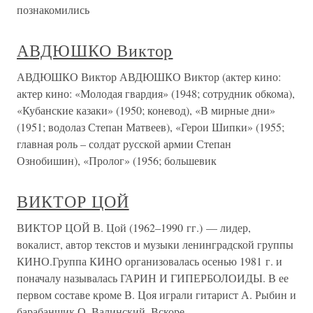
познакомились
АВДЮШКО Виктор
АВДЮШКО Виктор АВДЮШКО Виктор (актер кино:
актер кино: «Молодая гвардия» (1948; сотрудник обкома),
«Кубанские казаки» (1950; коневод), «В мирные дни»
(1951; водолаз Степан Матвеев), «Герои Шипки» (1955;
главная роль – солдат русской армии Степан
Ознобишин), «Пролог» (1956; большевик
ВИКТОР ЦОЙ
ВИКТОР ЦОЙ В. Цой (1962–1990 гг.) — лидер,
вокалист, автор текстов и музыки ленинградской группы
КИНО.Группа КИНО организовалась осенью 1981 г. и
поначалу называлась ГАРИН И ГИПЕРБОЛОИДЫ. В ее
первом составе кроме В. Цоя играли гитарист А. Рыбин и
барабанщик О. Валинский. Вскоре