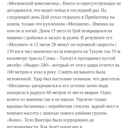
«Московский комсомолец». Никто из присутствующих не
догадывался, что видит певца в последний раз. На
следующий день Цой уехал отдыхать в Прибалтику на
новом, только что купленном «Москвиче». Именно на
нем он и погиб. Днем 15 августа Цой возвращался на
машине с рыбалки и заснул за рулем. В результате его
«Москвич» в 12 часов 28 минут на огромной скорости (
130 км в час) выскочил из-за поворота на Тукумс (на 35-м
километре трассы Слока – Талси) и протаранил пустой
автобус «Икарус-280», который от этого удара отлетел на
100 метров и упал в реку. Смерть музыканта была
мгновенной. Удар был настолько сильным, что двигатель
«Москвича» раскрошился и его остатки затем люди
находили в радиусе 60 метров от места аварии. Одно
колесо от машины так и не нашли. Уцелели только
крышка багажника с неразбитым стеклом, задний мост и
компакт-кассета с записью нового альбома группы
«Кино». Тело Виктора было изуродовано до
неузнаваемости. Как будет написано в