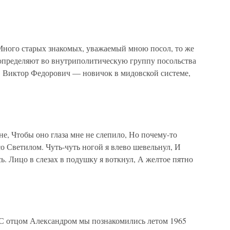
 Много старых знакомых, уважаемый мною посол, то же
 определяют во внутриполитическую группу посольства
а. Виктор Федорович — новичок в мидовской системе,
не, Чтобы оно глаза мне не слепило, Но почему-то
со Светилом. Чуть-чуть ногой я влево шевельнул, И
сь. Лицо в слезах в подушку я воткнул, А желтое пятно
отцом Александром мы познакомились летом 1965