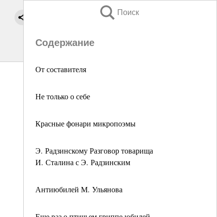
Поиск
Содержание
От составителя
Не только о себе
Красные фонари микропоэмы
Э. Радзинскому Разговор товарища
И. Сталина с Э. Радзинским
Антиюбилей М. Ульянова
Еще раз о птичьем гриппе юбилей