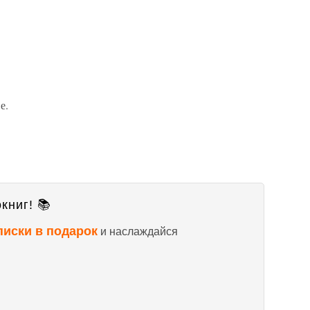
е.
книг! 📚
писки в подарок
и наслаждайся