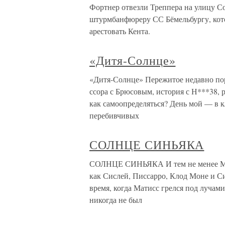
Фортнер отвезли Треппера на улицу Со
штурмбанфюреру СС Бёмельбургу, кото
арестовать Кента.
«Дитя-Солнце»
«Дитя-Солнце» Пережитое недавно поря
ссора с Брюсовым, история с Н***38, р
как самоопределяться? День мой — в к
перебивчивых
СОЛНЦЕ СИНЬЯКА
СОЛНЦЕ СИНЬЯКА И тем не менее Мат
как Сислей, Писсарро, Клод Моне и С
время, когда Матисс грелся под лучами
никогда не был