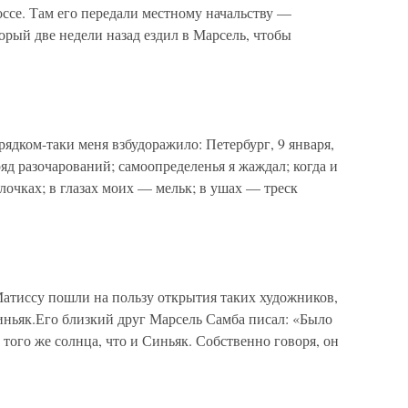
ссе. Там его передали местному начальству —
рый две недели назад ездил в Марсель, чтобы
дком-таки меня взбудоражило: Петербург, 9 января,
яд разочарований; самоопределенья я жаждал; когда и
лочках; в глазах моих — мельк; в ушах — треск
иссу пошли на пользу открытия таких художников,
иньяк.Его близкий друг Марсель Самба писал: «Было
 того же солнца, что и Синьяк. Собственно говоря, он