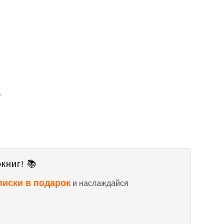
,
книг! 📚
писки в подарок
и наслаждайся