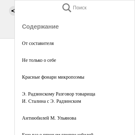
Поиск
Содержание
От составителя
Не только о себе
Красные фонари микропоэмы
Э. Радзинскому Разговор товарища
И. Сталина с Э. Радзинским
Антиюбилей М. Ульянова
Еще раз о птичьем гриппе юбилей