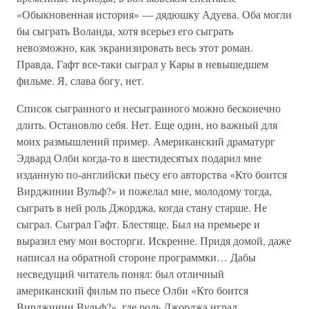
«Обыкновенная история» — дядюшку Адуева. Оба могли
бы сыграть Воланда, хотя всерьез его сыграть
невозможно, как экранизировать весь этот роман.
Правда, Гафт все-таки сыграл у Кары в невышедшем
фильме. Я, слава богу, нет.
Список сыгранного и несыгранного можно бесконечно
длить. Остановлю себя. Нет. Еще один, но важный для
моих размышлений пример. Американский драматург
Эдвард Олби когда-то в шестидесятых подарил мне
изданную по-английски пьесу его авторства «Кто боится
Вирджинии Вульф?» и пожелал мне, молодому тогда,
сыграть в ней роль Джорджа, когда стану старше. Не
сыграл. Сыграл Гафт. Блестяще. Был на премьере и
выразил ему мои восторги. Искренне. Придя домой, даже
написал на обратной стороне программки… Дабы
несведущий читатель понял: был отличный
американский фильм по пьесе Олби «Кто боится
Вирджинии Вульф?», где роль Джорджа играл