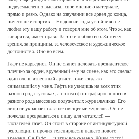
недвусмысленно высказал свое мнение о материале,
прямо и резко. Однако на озвучании все довел до конца,
ничего не испортив… Но долгие годы устойчиво не
любил эту нашу работу и говорил мне об этом. Что ж, как
говорится, имеет право. За это и люблю его. За точку
зрения, за принципы, за человеческое и художническое
достоинство. Оно во всем.
Гафт не карьерист. Он не станет целовать президентское
плечико за орден, врученный ему на сцене, как это сделал
один очень известный артист, тоже когда-то
снимавшийся у меня. Гафта не увидишь на всех этих
разного рода тусовках, а потом сфотографированного в
разного рода массовых полужелтых журнальчиках. Его
лицо не украшает толстые глянцевые журналы. Он не
пожелал превращаться в пищу для читателей —
глотателей газет. Он стоит в стороне от антикультурной
революции и прочих телепиршеств нашего нового
времени. Он Гафт — и этим все сказано. Живи долго!