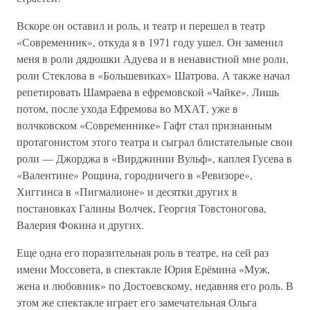
Вскоре он оставил и роль, и театр и перешел в театр
«Современник», откуда я в 1971 году ушел. Он заменил
меня в роли дядюшки Адуева и в ненавистной мне роли,
роли Стеклова в «Большевиках» Шатрова. А также начал
репетировать Шамраева в ефремовской «Чайке». Лишь
потом, после ухода Ефремова во МХАТ, уже в
волчковском «Современнике» Гафт стал признанным
протагонистом этого театра и сыграл блистательные свои
роли — Джорджа в «Вирджинии Вульф», каплея Гусева в
«Валентине» Рощина, городничего в «Ревизоре»,
Хиггинса в «Пигмалионе» и десятки других в
постановках Галины Волчек, Георгия Товстоногова,
Валерия Фокина и других.
Еще одна его поразительная роль в театре, на сей раз
имени Моссовета, в спектакле Юрия Ерёмина «Муж,
жена и любовник» по Достоевскому, недавняя его роль. В
этом же спектакле играет его замечательная Ольга