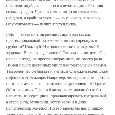
писателя, опубликовавшегося в печати. Для себя пиши
сколько угодно. Читай в компании, если слушатель
найдется, в крайнем случае — на творческих вечерах.
Опубликовался — значит, претендуешь.
Гафт — знатный эпиграммист, при этом весьма
профессиональный. Его можно иногда упрекнуть в
грубости? Пожалуй. И в злости метких эпиграмм? На
здоровье. В несправедливости? Это как посмотреть. Он,
на наш взгляд, не просто эпиграммист, он своего рода
Пимен наших достойных эпиграмм театральных времен.
Тем более что он бывает и учтив, и благожелателен, даже
пафосен в этом жанре. Например, четверостишие — это и
не эпиграмма вовсе — о коленонепреклоненном Гердте.
Об эпиграммах Гафта и благодаря им можно было бы
написать диссертацию и проанализировать театральный,
а стало быть, этический, эстетический и даже
политический контекст. Но это завело бы нас слишком
далеко и привело бы к иному жанру нашего сочинения.