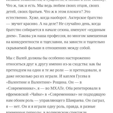
Что ж, так и есть. Мы ведь любим своих отцов, своих
детей, своих братьев. Что ж в этом плохого? Это
естественно. Хуже, когда наоборот. Актерское братство
— звучит красиво. А на деле? Не случайно день, когда
братство собирается в начале сезона, именуют «иудиным
днем». Такова уж наша профессия, во многом замешенная
на конкурентности и тщеславии, на зависти и тщательно
скрываемой фальши в отношениях между собой.
Мы с Валей должны бы особенно настороженно
относиться друг к другу именно из-за сходства: как бы
претендуем на одни и те же роли — и претендовали, и
даже несколько раз их играли. И каплея Гусева в
«Валентине и Валентине» Рощина. Он — в
«Современнике», я — во МХАТе. Оба репетировали в
ефремовской «Чайке» в «Современнике» не подходящую
нам обоим роль — управляющего Шамраева. Он сыграл,
я — нет. Он и я играли одну роль, правда, в разные
временные периоды, в волчковском спектакле