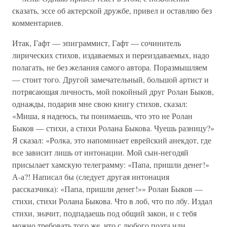
сказать, эссе об актерской дружбе, привел и оставляю без
комментариев.
Итак, Гафт — эпиграммист, Гафт — сочинитель
лирических стихов, издаваемых и переиздаваемых, надо
полагать, не без желания самого автора. Поразмышляем
— стоит того. Другой замечательный, большой артист и
потрясающая личность, мой покойный друг Ролан Быков,
однажды, подарив мне свою книгу стихов, сказал:
«Миша, я надеюсь, ты понимаешь, что это не Ролан
Быков — стихи, а стихи Ролана Быкова. Чуешь разницу?»
Я сказал: «Ролка, это напоминает еврейский анекдот, где
все зависит лишь от интонации. Мой сын-негодяй
присылает хамскую телеграмму: «Папа, пришли денег!»
А-а?! Написал бы (следует другая интонация
рассказчика): «Папа, пришли денег!»» Ролан Быков —
стихи, стихи Ролана Быкова. Что в лоб, что по лбу. Издал
стихи, значит, подпадаешь под общий закон, и с тебя
можно требовать того же, что с любого поэта или