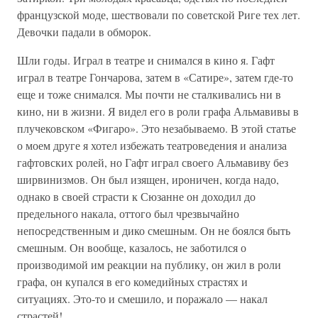
французской моде, шествовали по советской Риге тех лет.
Девочки падали в обморок.
Шли годы. Играл в театре и снимался в кино я. Гафт
играл в театре Гончарова, затем в «Сатире», затем где-то
еще и тоже снимался. Мы почти не сталкивались ни в
кино, ни в жизни. Я видел его в роли графа Альмавивы в
плучековском «Фигаро». Это незабываемо. В этой статье
о моем друге я хотел избежать театроведения и анализа
гафтовских ролей, но Гафт играл своего Альмавиву без
ширвинизмов. Он был изящен, ироничен, когда надо,
однако в своей страсти к Сюзанне он доходил до
предельного накала, оттого был чрезвычайно
непосредственным и дико смешным. Он не боялся быть
смешным. Он вообще, казалось, не заботился о
производимой им реакции на публику, он жил в роли
графа, он купался в его комедийных страстях и
ситуациях. Это-то и смешило, и поражало — накал
страстей!