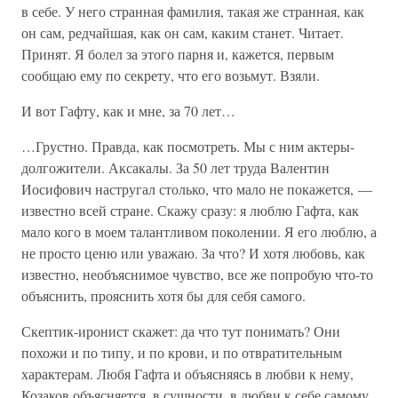
в себе. У него странная фамилия, такая же странная, как
он сам, редчайшая, как он сам, каким станет. Читает.
Принят. Я болел за этого парня и, кажется, первым
сообщаю ему по секрету, что его возьмут. Взяли.
И вот Гафту, как и мне, за 70 лет…
…Грустно. Правда, как посмотреть. Мы с ним актеры-
долгожители. Аксакалы. За 50 лет труда Валентин
Иосифович настругал столько, что мало не покажется, —
известно всей стране. Скажу сразу: я люблю Гафта, как
мало кого в моем талантливом поколении. Я его люблю, а
не просто ценю или уважаю. За что? И хотя любовь, как
известно, необъяснимое чувство, все же попробую что-то
объяснить, прояснить хотя бы для себя самого.
Скептик-иронист скажет: да что тут понимать? Они
похожи и по типу, и по крови, и по отвратительным
характерам. Любя Гафта и объясняясь в любви к нему,
Козаков объясняется, в сущности, в любви к себе самому.