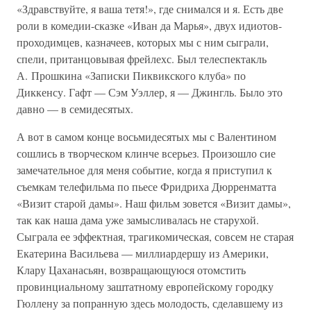
«Здравствуйте, я ваша тетя!», где снимался и я. Есть две
роли в комедии-сказке «Иван да Марья», двух идиотов-
проходимцев, казначеев, которых мы с ним сыграли,
спели, пританцовывая фрейлехс. Был телеспектакль
А. Прошкина «Записки Пиквикского клуба» по
Диккенсу. Гафт — Сэм Уэллер, я — Джингль. Было это
давно — в семидесятых.
А вот в самом конце восьмидесятых мы с Валентином
сошлись в творческом клинче всерьез. Произошло сие
замечательное для меня событие, когда я приступил к
съемкам телефильма по пьесе Фридриха Дюрренматта
«Визит старой дамы». Наш фильм зовется «Визит дамы»,
так как наша дама уже замысливалась не старухой.
Сыграла ее эффектная, трагикомическая, совсем не старая
Екатерина Васильева — миллиардершу из Америки,
Клару Цаханасьян, возвращающуюся отомстить
провинциальному заштатному европейскому городку
Гюллену за попранную здесь молодость, сделавшему из