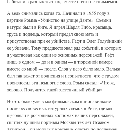
Работаем в разных театрах, вместе почти не снимаемся.
А ведь снимались когда-то. Начинали в 1955 году в
картине Ромма «Убийство на улице Данте». Съемки
натуры были в Риге. Я играл Шарля Тибо, красавца,
труса и подлеца, который предал свою мать и
присутствовал при ее убийстве. Гафт и Олег Голубицкий
ее убивали. Тому предшествовал ряд событий, в которых
я участвовал как один из основных персонажей. Гафт
лишь в одном — до и в одном — в тюремной камере
вместе со мной — после. Слов у него было мало. Валька
был так зажат от волнения и неопытности, что с трудом
произносил эти немногие слова. Ромм сказал: «Что ж,
хорошо. Получится такой застенчивый убийца».
Но это было уже в мосфильмовском кинопавильоне
после бессловесных натурных съемок в Риге, где мы
щеголяли в роскошных костюмах наших персонажей,
сшитых лучшим портным Москвы тех лет Исааком
Затиркой. Три молодых красавца, одетых по последней