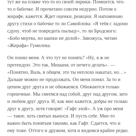
тут же на пляже что-то из своей лирики. Помнится, что-
то о бабочке. И прочитано совсем недурно. Потом о
жирафе, кажется. Ждет оценки, реакции. Я напоминаю
другу стихи о бабочке то ли Самойлова: «Я тебя с ладони
сдуну, чтоб не повредить пыльцу», то ли Бродского:
«Бобо мертва, но шапки не долой». Завожусь, читаю
«Жирафа» Гумилева.
Он понял меня. А что тут не понять? «Ну, я ж не
претендую. Это так, Мишаня, от нечего делать». —
«Понятно, Валь, в общем, это ты неплохо накатал, но…»
Дальше можно не продолжать. Он меня понял. За то и
ценим друг друга и не обижаемся. Обижаются только
горничные. Мы смеемся над собой, друг над другом, зато
и любим друг друга. И, как мне кажется, добры не только
друг к другу, хотя говорят: «Гафт злой». А уж про меня
— такое, хоть святых выноси. И пусть себе. Мне-то
важно быть понятым такими, как Гафт. Сдается, что и
ему тоже. Оттого и дружим, хотя и видимся крайне редко.