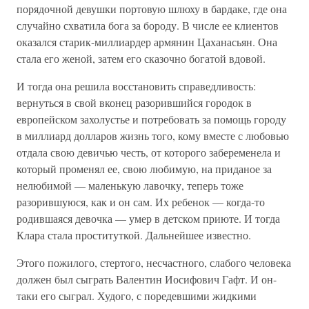
порядочной девушки портовую шлюху в бардаке, где она
случайно схватила бога за бороду. В числе ее клиентов
оказался старик-миллиардер армянин Цаханасьян. Она
стала его женой, затем его сказочно богатой вдовой.
И тогда она решила восстановить справедливость:
вернуться в свой вконец разорившийся городок в
европейском захолустье и потребовать за помощь городу
в миллиард долларов жизнь того, кому вместе с любовью
отдала свою девичью честь, от которого забеременела и
который променял ее, свою любимую, на приданое за
нелюбимой — маленькую лавочку, теперь тоже
разорившуюся, как и он сам. Их ребенок — когда-то
родившаяся девочка — умер в детском приюте. И тогда
Клара стала проституткой. Дальнейшее известно.
Этого пожилого, стертого, несчастного, слабого человека
должен был сыграть Валентин Иосифович Гафт. И он-
таки его сыграл. Худого, с поредевшими жидкими