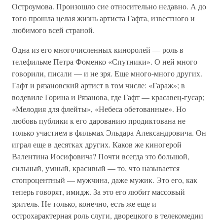
Остроумова. Произошло сие относительно недавно. А до
того прошла целая жизнь артиста Гафта, известного и
любимого всей страной.
Одна из его многочисленных киноролей — роль в
телефильме Петра Фоменко «Спутники». О ней много
говорили, писали — и не зря. Еще много-много других.
Гафт и рязановский артист в том числе: «Гараж»; в
водевиле Горина и Рязанова, где Гафт — красавец-гусар;
«Мелодия для флейты», «Небеса обетованные». Но
любовь публики к его дарованию продиктована не
только участием в фильмах Эльдара Александровича. Он
играл еще в десятках других. Каков же киногерой
Валентина Иосифовича? Почти всегда это большой,
сильный, умный, красивый — то, что называется
стопроцентный — мужчина, даже мужик. Это его, как
теперь говорят, имидж. За это его любит массовый
зритель. Не только, конечно, есть же еще и
острохарактерная роль слуги, дворецкого в телекомедии