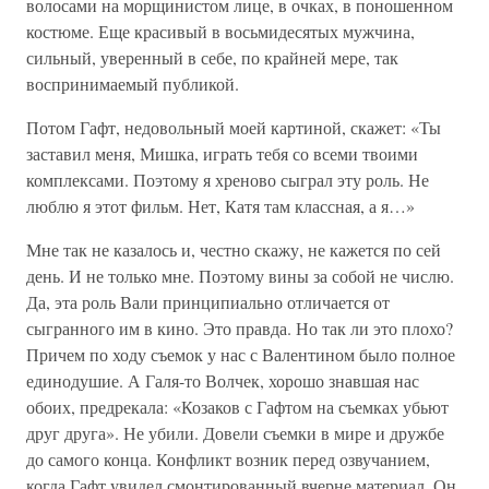
волосами на морщинистом лице, в очках, в поношенном
костюме. Еще красивый в восьмидесятых мужчина,
сильный, уверенный в себе, по крайней мере, так
воспринимаемый публикой.
Потом Гафт, недовольный моей картиной, скажет: «Ты
заставил меня, Мишка, играть тебя со всеми твоими
комплексами. Поэтому я хреново сыграл эту роль. Не
люблю я этот фильм. Нет, Катя там классная, а я…»
Мне так не казалось и, честно скажу, не кажется по сей
день. И не только мне. Поэтому вины за собой не числю.
Да, эта роль Вали принципиально отличается от
сыгранного им в кино. Это правда. Но так ли это плохо?
Причем по ходу съемок у нас с Валентином было полное
единодушие. А Галя-то Волчек, хорошо знавшая нас
обоих, предрекала: «Козаков с Гафтом на съемках убьют
друг друга». Не убили. Довели съемки в мире и дружбе
до самого конца. Конфликт возник перед озвучанием,
когда Гафт увидел смонтированный вчерне материал. Он