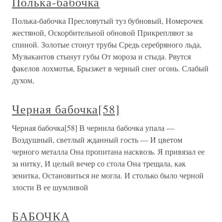
Полька-бабочка
Полька-бабочка Пресловутый туз бубновый, Номерочек
жестяной, Оскорбительной обновой Прикрепляют за
спиной. Золотые стонут трубы Средь серебряного льда,
Музыкантов стынут губы От мороза и стыда. Рвутся
факелов лохмотья, Брызжет в черный снег огонь. Слабый
духом,
Черная бабочка[58]
Черная бабочка[58] В чернила бабочка упала —
Воздушный, светлый жданный гость — И цветом
черного металла Она пропитана насквозь. Я привязал ее
за нитку, И целый вечер со стола Она трещала, как
зенитка, Остановиться не могла. И столько было черной
злости В ее шумливой
БАБОЧКА