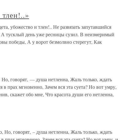
тлен!..»
ета, убожество и тлен!.. Не развязать запутавшийся
, А тусклый день уже ресницы сузил. В неизмеримый
вы победы, А у ворот безмолвно стерегут, Как
, Но, говорят, — душа нетленна, Жаль только, ждать
я в прах мгновенно, Зачем вся эта суета? Но вот умру,
нив, скажет обо мне, Что красота души его нетленна,
, Но, говорят, – душа нетленна, Жаль только, ждать
 в прах мгновенно, Зачем вся эта суета? Но вот умру, и