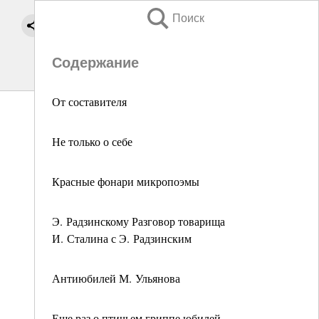
Поиск
Содержание
От составителя
Не только о себе
Красные фонари микропоэмы
Э. Радзинскому Разговор товарища
И. Сталина с Э. Радзинским
Антиюбилей М. Ульянова
Еще раз о птичьем гриппе юбилей