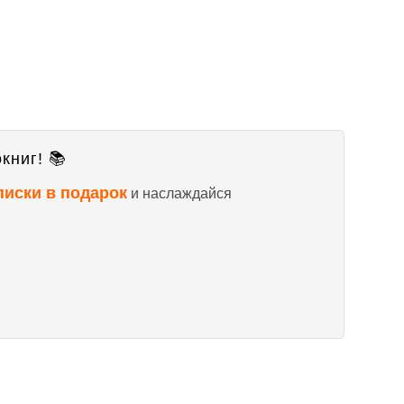
книг! 📚
писки в подарок
и наслаждайся