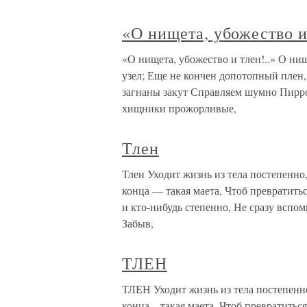
«О нищета, убожество и 
«О нищета, убожество и тлен!..» О нищ
узел; Еще не кончен допотопный плен
загнаны закут Справляем шумно Пирро
хищники прожорливые,
Тлен
Тлен Уходит жизнь из тела постепенно
конца — такая маета, Чтоб превратитьс
и кто-нибудь степенно, Не сразу вспом
Забыв,
ТЛЕН
ТЛЕН Уходит жизнь из тела постепенно
конца – такая маета, Чтоб превратиться