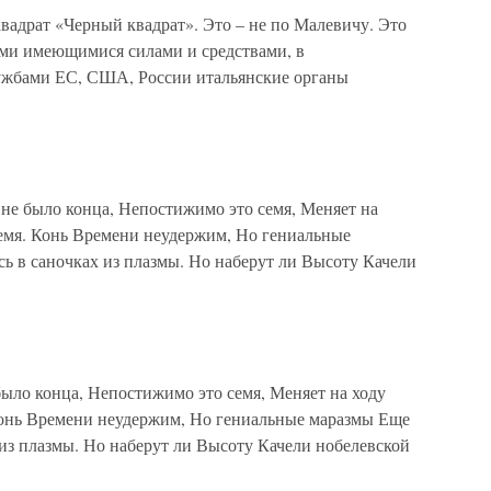
вадрат «Черный квадрат». Это – не по Малевичу. Это
семи имеющимися силами и средствами, в
лужбами ЕС, США, России итальянские органы
 было конца, Непостижимо это семя, Меняет на
емя. Конь Времени неудержим, Но гениальные
ь в саночках из плазмы. Но наберут ли Высоту Качели
было конца, Непостижимо это семя, Меняет на ходу
онь Времени неудержим, Но гениальные маразмы Еще
 из плазмы. Но наберут ли Высоту Качели нобелевской