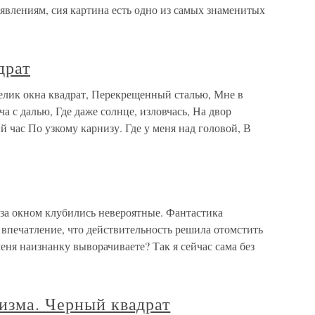
явлениям, сия картина есть одно из самых знаменитых
драт
велик окна квадрат, Перекрещенный сталью, Мне в
ча с далью, Где даже солнце, изловчась, На двор
й час По узкому карнизу. Где у меня над головой, В
а окном клубились невероятные. Фантастика
 впечатление, что действительность решила отомстить
еня наизнанку выворачиваете? Так я сейчас сама без
изма. Черный квадрат