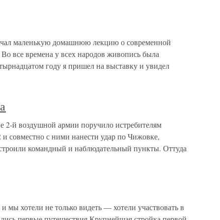
начал маленькую домашнюю лекцию о современной
Во все времена у всех народов живопись была
четырнадцатом году я пришел на выставку и увидел
а
е 2-й воздушной армии поручило истребителям
и совместно с ними нанести удар по Чижовке,
устроили командный и наблюдательный пункты. Оттуда
 и мы хотели не только видеть — хотели участвовать в
чались первые путешествия.Крупнейшая стройка первой