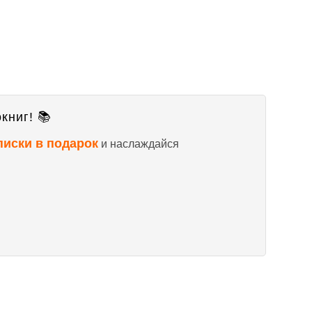
книг! 📚
писки в подарок
и наслаждайся