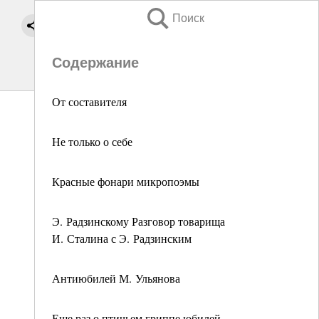
Поиск
Содержание
От составителя
Не только о себе
Красные фонари микропоэмы
Э. Радзинскому Разговор товарища
И. Сталина с Э. Радзинским
Антиюбилей М. Ульянова
Еще раз о птичьем гриппе юбилей