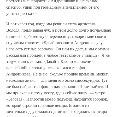
постеснялись подойти к Андроникову и, не сказав
спасибо, ушли под громадным впечатлением от его
устных рассказов.
И вот через год, когда мы решили стать артистами,
Володя, прилизывая чуб, а потом долго-долго поглаживая
немного горбатенькую переносицу, говорит мне своим
гнусавым голосом: «Давай позвоним Андроникову, у
него есть устные рассказы. Он нам их даст, и мы с этими
рассказами пройдем в любое театральное училище». Я не
задумываясь сказал: «Давай!» Как по мановению
волшебной палочки у него оказался телефон
Андроникова. Не знаю, сколько прошло времени, может,
несколько дней, — для меня это было сиюсекундно. Тут
же был набран телефон, и нам сказали: «Приезжайте». И
мы приехали к тому месту, где я сейчас живу, — метро
«Беговая». Напротив моего подъезда находится городок,
который строили пленные немцы. В одном из
желтеньких двухэтажных домиков находилась квартира