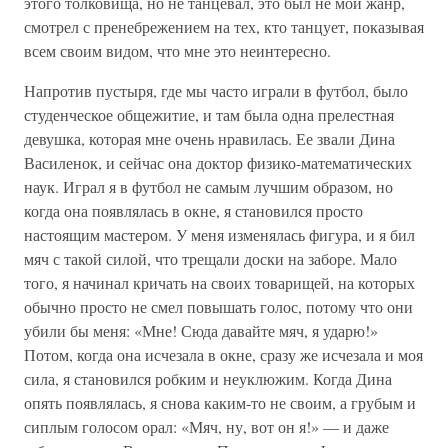
этого толковища, но не танцевал, это был не мой жанр,
смотрел с пренебрежением на тех, кто танцует, показывая
всем своим видом, что мне это неинтересно.
Напротив пустыря, где мы часто играли в футбол, было
студенческое общежитие, и там была одна прелестная
девушка, которая мне очень нравилась. Ее звали Дина
Василенок, и сейчас она доктор физико-математических
наук. Играл я в футбол не самым лучшим образом, но
когда она появлялась в окне, я становился просто
настоящим мастером. У меня изменялась фигура, и я бил
мяч с такой силой, что трещали доски на заборе. Мало
того, я начинал кричать на своих товарищей, на которых
обычно просто не смел повышать голос, потому что они
убили бы меня: «Мне! Сюда давайте мяч, я ударю!»
Потом, когда она исчезала в окне, сразу же исчезала и моя
сила, я становился робким и неуклюжим. Когда Дина
опять появлялась, я снова каким-то не своим, а грубым и
сиплым голосом орал: «Мяч, ну, вот он я!» — и даже