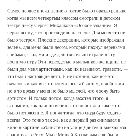
Самое первое впечатление о театре было гораздо раньше,
когда мы всем четвертым классом смотрели в детском
театре пьесу Сергея Михалкова «Особое задание». Я
верил всему, что происходило на сцене. Для меня это не
было театром. Плоские декорации, которые изображали
зелень, для меня были лесом, который пахнул деревьями,
грибами, ягодами и где действительно играли в эту
военную игру Эти переодетые в мальчиков женщины не
были для меня артистками, как их называют, травести, —
это были настоящие дети. Я не помнил, как все это
началось и как все это кончилось, я был там, в действии,
но в то время у меня не было мыслей, что я хочу быть
артистом. И только потом, когда захотел этого, я
вспомнил, как наивно верил в это действо и какое это
было потрясение. Я понял тогда, что сюда буду ходить
всегда. Это точно так же, как я первый раз снимался в
кино в картине «Убийство на улице Данте» и выехал «за
границу», в Ригу. Мы с Мишей Козаковым еще были