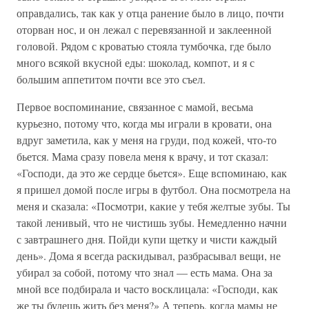
оправдались, так как у отца ранение было в лицо, почти
оторван нос, и он лежал с перевязанной и заклеенной
головой. Рядом с кроватью стояла тумбочка, где было
много всякой вкусной еды: шоколад, компот, и я с
большим аппетитом почти все это съел.
Первое воспоминание, связанное с мамой, весьма
курьезно, потому что, когда мы играли в кровати, она
вдруг заметила, как у меня на груди, под кожей, что-то
бьется. Мама сразу повела меня к врачу, и тот сказал:
«Господи, да это же сердце бьется». Еще вспоминаю, как
я пришел домой после игры в футбол. Она посмотрела на
меня и сказала: «Посмотри, какие у тебя желтые зубы. Ты
такой ленивый, что не чистишь зубы. Немедленно начни
с завтрашнего дня. Пойди купи щетку и чисти каждый
день». Дома я всегда раскидывал, разбрасывал вещи, не
убирал за собой, потому что знал — есть мама. Она за
мной все подбирала и часто восклицала: «Господи, как
же ты будешь жить без меня?» А теперь, когда мамы не