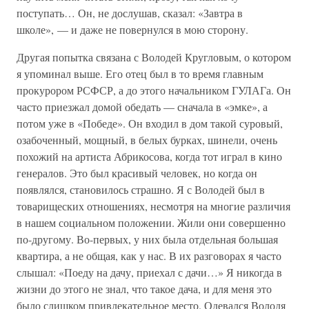
поступать… Он, не дослушав, сказал: «Завтра в
школе», — и даже не повернулся в мою сторону.
Другая попытка связана с Володей Кругловым, о котором
я упоминал выше. Его отец был в то время главным
прокурором РСФСР, а до этого начальником ГУЛАГа. Он
часто приезжал домой обедать — сначала в «эмке», а
потом уже в «Победе». Он входил в дом такой суровый,
озабоченный, мощный, в белых бурках, шинели, очень
похожий на артиста Абрикосова, когда тот играл в кино
генералов. Это был красивый человек, но когда он
появлялся, становилось страшно. Я с Володей был в
товарищеских отношениях, несмотря на многие различия
в нашем социальном положении. Жили они совершенно
по-другому. Во-первых, у них была отдельная большая
квартира, а не общая, как у нас. В их разговорах я часто
слышал: «Поеду на дачу, приехал с дачи…» Я никогда в
жизни до этого не знал, что такое дача, и для меня это
было слишком привлекательное место. Одевался Володя