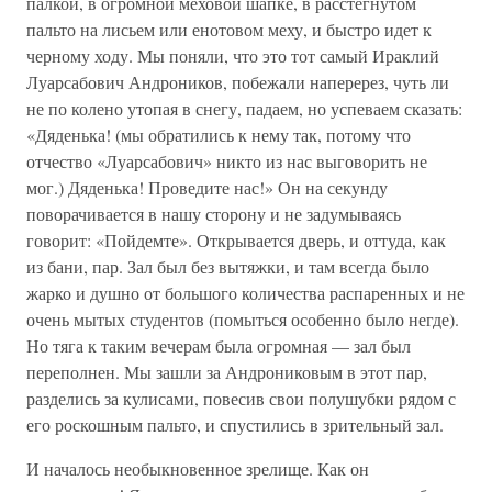
палкой, в огромной меховой шапке, в расстегнутом
пальто на лисьем или енотовом меху, и быстро идет к
черному ходу. Мы поняли, что это тот самый Ираклий
Луарсабович Андроников, побежали наперерез, чуть ли
не по колено утопая в снегу, падаем, но успеваем сказать:
«Дяденька! (мы обратились к нему так, потому что
отчество «Луарсабович» никто из нас выговорить не
мог.) Дяденька! Проведите нас!» Он на секунду
поворачивается в нашу сторону и не задумываясь
говорит: «Пойдемте». Открывается дверь, и оттуда, как
из бани, пар. Зал был без вытяжки, и там всегда было
жарко и душно от большого количества распаренных и не
очень мытых студентов (помыться особенно было негде).
Но тяга к таким вечерам была огромная — зал был
переполнен. Мы зашли за Андрониковым в этот пар,
разделись за кулисами, повесив свои полушубки рядом с
его роскошным пальто, и спустились в зрительный зал.
И началось необыкновенное зрелище. Как он