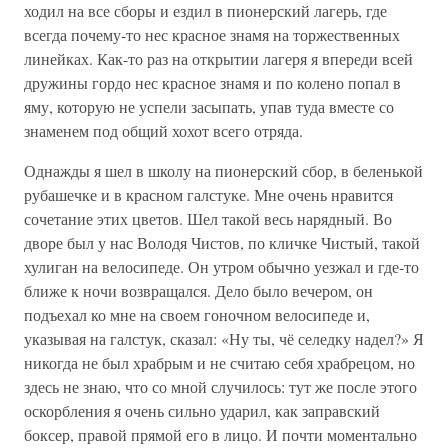
ходил на все сборы и ездил в пионерский лагерь, где
всегда почему-то нес красное знамя на торжественных
линейках. Как-то раз на открытии лагеря я впереди всей
дружины гордо нес красное знамя и по колено попал в
яму, которую не успели засыпать, упав туда вместе со
знаменем под общий хохот всего отряда.
Однажды я шел в школу на пионерский сбор, в беленькой
рубашечке и в красном галстуке. Мне очень нравится
сочетание этих цветов. Шел такой весь нарядный. Во
дворе был у нас Володя Чистов, по кличке Чистый, такой
хулиган на велосипеде. Он утром обычно уезжал и где-то
ближе к ночи возвращался. Дело было вечером, он
подъехал ко мне на своем гоночном велосипеде и,
указывая на галстук, сказал: «Ну ты, чё селедку надел?» Я
никогда не был храбрым и не считаю себя храбрецом, но
здесь не знаю, что со мной случилось: тут же после этого
оскорбления я очень сильно ударил, как заправский
боксер, правой прямой его в лицо. И почти моментально