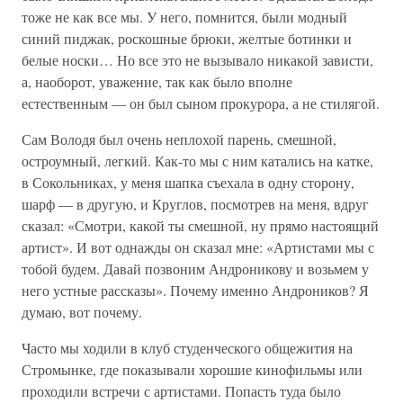
тоже не как все мы. У него, помнится, были модный
синий пиджак, роскошные брюки, желтые ботинки и
белые носки… Но все это не вызывало никакой зависти,
а, наоборот, уважение, так как было вполне
естественным — он был сыном прокурора, а не стилягой.
Сам Володя был очень неплохой парень, смешной,
остроумный, легкий. Как-то мы с ним катались на катке,
в Сокольниках, у меня шапка съехала в одну сторону,
шарф — в другую, и Круглов, посмотрев на меня, вдруг
сказал: «Смотри, какой ты смешной, ну прямо настоящий
артист». И вот однажды он сказал мне: «Артистами мы с
тобой будем. Давай позвоним Андроникову и возьмем у
него устные рассказы». Почему именно Андроников? Я
думаю, вот почему.
Часто мы ходили в клуб студенческого общежития на
Стромынке, где показывали хорошие кинофильмы или
проходили встречи с артистами. Попасть туда было