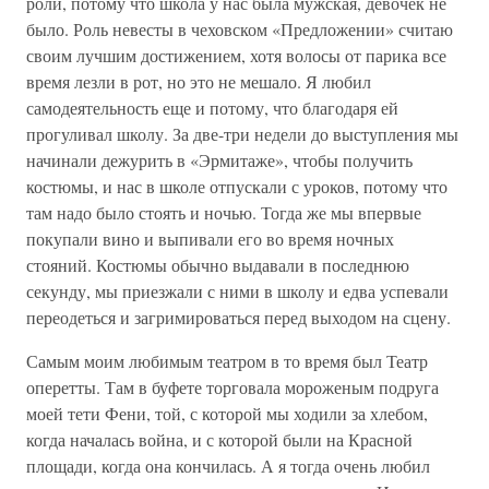
роли, потому что школа у нас была мужская, девочек не
было. Роль невесты в чеховском «Предложении» считаю
своим лучшим достижением, хотя волосы от парика все
время лезли в рот, но это не мешало. Я любил
самодеятельность еще и потому, что благодаря ей
прогуливал школу. За две-три недели до выступления мы
начинали дежурить в «Эрмитаже», чтобы получить
костюмы, и нас в школе отпускали с уроков, потому что
там надо было стоять и ночью. Тогда же мы впервые
покупали вино и выпивали его во время ночных
стояний. Костюмы обычно выдавали в последнюю
секунду, мы приезжали с ними в школу и едва успевали
переодеться и загримироваться перед выходом на сцену.
Самым моим любимым театром в то время был Театр
оперетты. Там в буфете торговала мороженым подруга
моей тети Фени, той, с которой мы ходили за хлебом,
когда началась война, и с которой были на Красной
площади, когда она кончилась. А я тогда очень любил