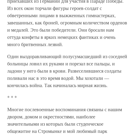
приехавших из Германии для участия в Параде Победы.
Из всех окон торчали фигуры героев-солдат с
обветренными лицами в выжженных гимнастерках,
завешанных, как броней, огромным количеством орденов
и медалей. Это были победители. Они бросали нам
оттуда конфеты в ярких немецких фантиках и очень
много бритвенных лезвий.
Один выздоравливающий полусумасшедший из соседней
больницы ловил их руками и порезал все пальцы, и
ладони у него были в крови. Развеселившиеся солдаты
поливали нас в это время водой. Мы хохотали —
кончилась война. Так начиналась мирная жизнь.
* * *
Многие послевоенные воспоминания связаны с нашим
двором, домом и окрестностями, наиболее
значительными из которых были студенческое
общежитие на Стромынке и мой любимый парк