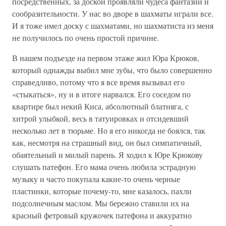
посредственных, за доской проявляли чудеса фантазии и
сообразительности. У нас во дворе в шахматы играли все.
И я тоже имел доску с шахматами, но шахматиста из меня
не получилось по очень простой причине.
В нашем подъезде на первом этаже жил Юра Крюков,
который однажды выбил мне зубы, что было совершенно
справедливо, потому что я все время вызывал его
«стыкаться», ну и в итоге нарвался. Его соседом по
квартире был некий Киса, абсолютный блатняга, с
хитрой улыбкой, весь в татуировках и отсидевший
несколько лет в тюрьме. Но я его никогда не боялся, так
как, несмотря на страшный вид, он был симпатичный,
обаятельный и милый парень. Я ходил к Юре Крюкову
слушать патефон. Его мама очень любила эстрадную
музыку и часто покупала какие-то очень черные
пластинки, которые почему-то, мне казалось, пахли
подсолнечным маслом. Мы бережно ставили их на
красный фетровый кружочек патефона и аккуратно