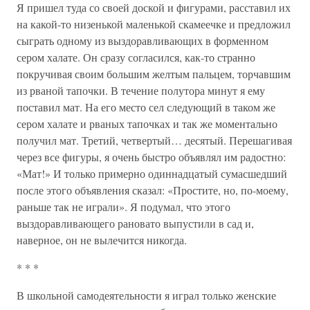
Я пришел туда со своей доской и фигурами, расставил их
на какой-то низенькой маленькой скамеечке и предложил
сыграть одному из выздоравливающих в форменном
сером халате. Он сразу согласился, как-то странно
покручивая своим большим желтым пальцем, торчавшим
из рваной тапочки. В течение полутора минут я ему
поставил мат. На его место сел следующий в таком же
сером халате и рваных тапочках и так же моментально
получил мат. Третий, четвертый… десятый. Перешагивая
через все фигуры, я очень быстро объявлял им радостно:
«Мат!» И только примерно одиннадцатый сумасшедший
после этого объявления сказал: «Простите, но, по-моему,
раньше так не играли». Я подумал, что этого
выздоравливающего рановато выпустили в сад и,
наверное, он не вылечится никогда.
* * *
В школьной самодеятельности я играл только женские