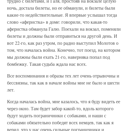
трудно с билетами, и Галя, простояв на вокзале целую
ночь, достала билеты, но ее обманули, и билеты были
какие-то недействительные. Я впервые услышал тогда
слово «аферистка» в доме: говорили, что какая-то
аферистка обманула Галю. Поехали на вокзал, поменяли
билеты и должны были отправиться на другой день. И
вот 22-го, как раз утром, по радио выступил Молотов о
том, что началась война. Конечно, тот поезд, на котором
мы должны были ехать 21-го, наверняка попал под
бомбежку. Такая судьба ждала нас всех.
Все воспоминания и образы тех лет очень отрывочны и
бессвязны, так как в начале войны мне не было и шести
лет.
Когда началась война, мне казалось, что я буду видеть ее
через окно. Там будет забор какой-то, вдоль которого
будут ходить пограничники с собаками, и наши с
собаками обязательно победят всех немцев, так как я
верил, что у нас очень сильные пограничники и