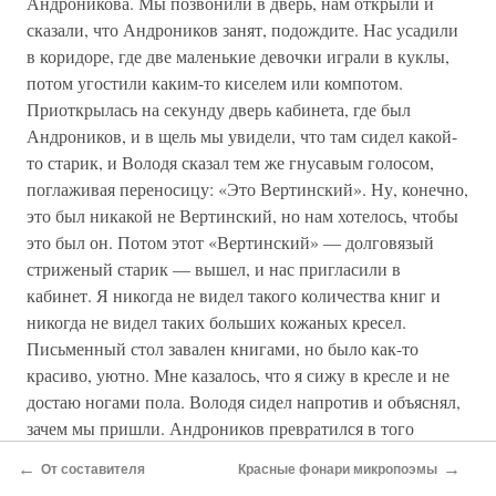
Андроникова. Мы позвонили в дверь, нам открыли и
сказали, что Андроников занят, подождите. Нас усадили
в коридоре, где две маленькие девочки играли в куклы,
потом угостили каким-то киселем или компотом.
Приоткрылась на секунду дверь кабинета, где был
Андроников, и в щель мы увидели, что там сидел какой-
то старик, и Володя сказал тем же гнусавым голосом,
поглаживая переносицу: «Это Вертинский». Ну, конечно,
это был никакой не Вертинский, но нам хотелось, чтобы
это был он. Потом этот «Вертинский» — долговязый
стриженый старик — вышел, и нас пригласили в
кабинет. Я никогда не видел такого количества книг и
никогда не видел таких больших кожаных кресел.
Письменный стол завален книгами, но было как-то
красиво, уютно. Мне казалось, что я сижу в кресле и не
достаю ногами пола. Володя сидел напротив и объяснял,
зачем мы пришли. Андроников превратился в того
Андроникова, которого мы видели тогда в студенческом
←
→
От составителя
Красные фонари микропоэмы
клубе. Он заговорил немножко не бытовым голосом,