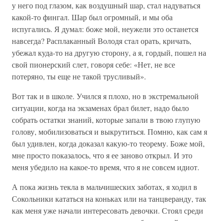
у него под глазом, как воздушный шар, стал надуваться
какой-то фингал. Шар был огромный, и мы оба
испугались. Я думал: боже мой, неужели это останется
навсегда? Расплаканный Володя стал орать, кричать,
убежал куда-то на другую сторону, а я, гордый, пошел на
свой пионерский слет, говоря себе: «Нет, не все
потеряно, ты еще не такой трусливый».
Вот так и в школе. Учился я плохо, но в экстремальной
ситуации, когда на экзаменах брал билет, надо было
собрать остатки знаний, которые запали в твою глупую
голову, мобилизоваться и выкрутиться. Помню, как сам я
был удивлен, когда доказал какую-то теорему. Боже мой,
мне просто показалось, что я ее заново открыл. И это
меня убедило на какое-то время, что я не совсем идиот.
А пока жизнь текла в мальчишеских заботах, я ходил в
Сокольники кататься на коньках или на танцверанду, так
как меня уже начали интересовать девочки. Стоял среди