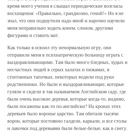
время моего учения я слышал периодические возгласы
восхищения: «Правильно, грандиозно, гений!» Но я не
знал, что они подшутили надо мной и нарочно научили
меня неправильно ходить конем, слоном, другими
фигурами и ставить мат.
Как только я освоил эту ненормальную игру, они
отправили меня в психиатрическую больницу играть с
выздоравливающими. Там было много бледных, худых и
несчастных людей в серых халатах и пижамах, в
стоптанных тапочках, некоторых водили под руки
родственники. Но были и выздоравливающие, которые
гуляли и сидели в так называемом Английском саду, где
были очень высокие деревья, которые когда-то, видимо,
были посажены как-то по-английски? На кронах этих
деревьев было воронье царство. Там обитали тысячи
ворон, которые постоянно галдели, каркали, и все столы
и лавочки под деревьями были белые-белые, как в снегу.