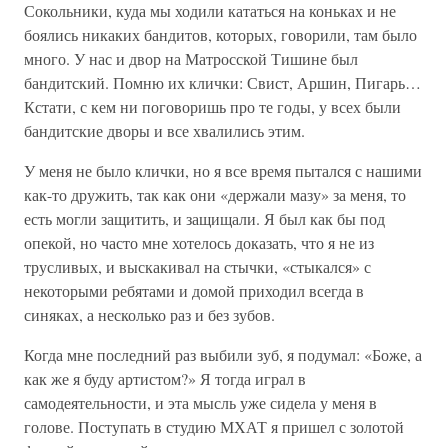
Сокольники, куда мы ходили кататься на коньках и не
боялись никаких бандитов, которых, говорили, там было
много. У нас и двор на Матросской Тишине был
бандитский. Помню их клички: Свист, Аршин, Пигарь…
Кстати, с кем ни поговоришь про те годы, у всех были
бандитские дворы и все хвалились этим.
У меня не было клички, но я все время пытался с нашими
как-то дружить, так как они «держали мазу» за меня, то
есть могли защитить, и защищали. Я был как бы под
опекой, но часто мне хотелось доказать, что я не из
трусливых, и выскакивал на стычки, «стыкался» с
некоторыми ребятами и домой приходил всегда в
синяках, а несколько раз и без зубов.
Когда мне последний раз выбили зуб, я подумал: «Боже, а
как же я буду артистом?» Я тогда играл в
самодеятельности, и эта мысль уже сидела у меня в
голове. Поступать в студию МХАТ я пришел с золотой