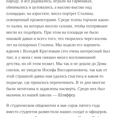
народу, и все радовались, играли на гармошках,
обнимались и целовались, а высоко-высоко над
площадью, на аэростате, висел портрет Сталина,
освещенный прожекторами. Среди толпы торчали какие-
то палки, на которых висели галоши, чтобы потерявшие
могли их подобрать. При этом на площади не было
никакой давки и всего того, что творилось через восемь
лет на похоронах Сталина. Мы ходили его хоронить
вдвоем с Володей Кругловым (это очень интересный был
тип, и у меня с ним связано много воспоминаний
детства, но об этом позже). Мы так и не дошли до Дома
союзов, не увидели Иосифа Виссарионовича, так как от
этой страшной давки нам удалось спастись в каком-то
подъезде, где пришлось переночевать. В те дни многие
были затоптаны и задавлены насмерть. Среди них был
мальчик из нашей школы — Шляффер.
В студенческом общежитии в мае сорок пятого года
вместо студентов разместили наших солдат и офицеров,