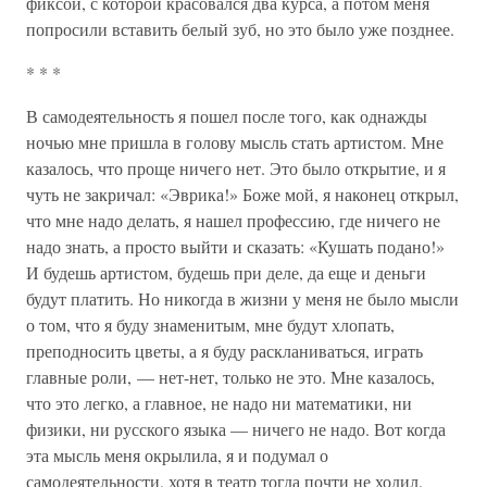
фиксой, с которой красовался два курса, а потом меня
попросили вставить белый зуб, но это было уже позднее.
* * *
В самодеятельность я пошел после того, как однажды
ночью мне пришла в голову мысль стать артистом. Мне
казалось, что проще ничего нет. Это было открытие, и я
чуть не закричал: «Эврика!» Боже мой, я наконец открыл,
что мне надо делать, я нашел профессию, где ничего не
надо знать, а просто выйти и сказать: «Кушать подано!»
И будешь артистом, будешь при деле, да еще и деньги
будут платить. Но никогда в жизни у меня не было мысли
о том, что я буду знаменитым, мне будут хлопать,
преподносить цветы, а я буду раскланиваться, играть
главные роли, — нет-нет, только не это. Мне казалось,
что это легко, а главное, не надо ни математики, ни
физики, ни русского языка — ничего не надо. Вот когда
эта мысль меня окрылила, я и подумал о
самодеятельности, хотя в театр тогда почти не ходил.