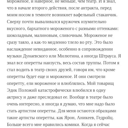
мороженое, и наверное, не меньше, чем театр. И я знал,
что в начале второго действия, после антракта, перед
моим носом в темноте возникнет вафельный стаканчик.
Сверху почти вываливался кружочек изумительно
вкусного, бархатного мороженого с разными оттенками:
шоколадным, малиновым, сливочным. Мороженое не
сразу таяло, а как-то медленно тлело во рту. Это было
наслаждение невиданное, особенно в сопровождении
музыки Дунаевского или Милютина, а иногда Штрауса. Я
знал все оперетты наизусть, весь состав труппы. Потом я
стал водить в театр своих друзей, говоря им, что кроме
оперетты будет еще и мороженое. И они смотрели
оперетту, ели мороженое и влюблялись. Мой товарищ
Эдик Положий катастрофически влюбился в одну
актрису и даже преследовал ее. Вообще в театре было
очень интересно, и иногда я думаю, что мне надо было
стать артистом оперетты. Для меня остаются образцами
такие артисты оперетты, как Ярон, Аникеев, Гедройц.
Больше всего мне нравились комики. Когда я сейчас