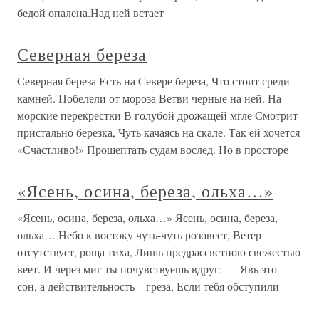
бедой опалена.Над ней встает
Северная береза
Северная береза Есть на Севере береза, Что стоит среди
камней. Побелели от мороза Ветви черные на ней. На
морские перекрестки В голубой дрожащей мгле Смотрит
пристально березка, Чуть качаясь на скале. Так ей хочется
«Счастливо!» Прошептать судам вослед. Но в просторе
«Ясень, осина, береза, ольха…»
«Ясень, осина, береза, ольха…» Ясень, осина, береза,
ольха… Небо к востоку чуть-чуть розовеет, Ветер
отсутствует, роща тиха, Лишь предрассветною свежестью
веет. И через миг ты почувствуешь вдруг: — Явь это –
сон, а действительность – греза, Если тебя обступили