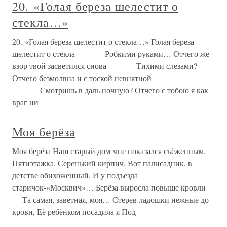
20. «Голая береза шелестит о
стекла…»
20. «Голая береза шелестит о стекла…» Голая береза
шелестит о стекла Робкими руками… Отчего же
взор твой засветился снова Тихими слезами?
Отчего безмолвна и с тоской невнятной
Смотришь в даль ночную? Отчего с тобою я как
враг ни
Моя берёза
Моя берёза Наш старый дом мне показался съёженным.
Пятиэтажка. Серенький кирпич. Вот палисадник, в
детстве обихоженный, И у подъезда
старичок-«Москвич»… Берёза выросла повыше кровли
— Та самая, заветная, моя… Стерев ладошки нежные до
крови, Её ребёнком посадила я Под