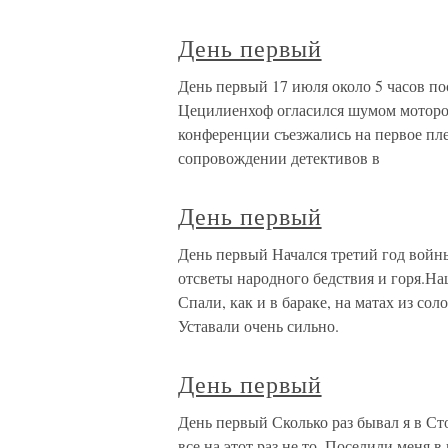
День первый
День первый 17 июля около 5 часов по
Цецилиенхоф огласился шумом моторо
конференции съезжались на первое пл
сопровождении детективов в
День первый
День первый Начался третий год войн
отсветы народного бедствия и горя.Наш
Спали, как и в бараке, на матах из сол
Уставали очень сильно.
День первый
День первый Сколько раз бывал я в Сто
все на этот раз не то. Поселили меня 