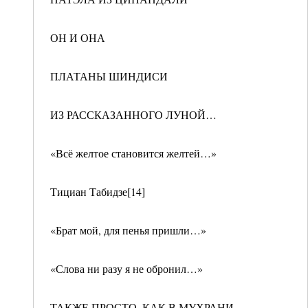
ОН И ОНА
ПЛАТАНЫ ШИНДИСИ
ИЗ РАССКАЗАННОГО ЛУНОЙ…
«Всё желтое становится желтей…»
Тициан Табидзе[14]
«Брат мой, для пенья пришли…»
«Слова ни разу я не обронил…»
ТАКЖЕ ПРОСТО, КАК В МУХРАНИ