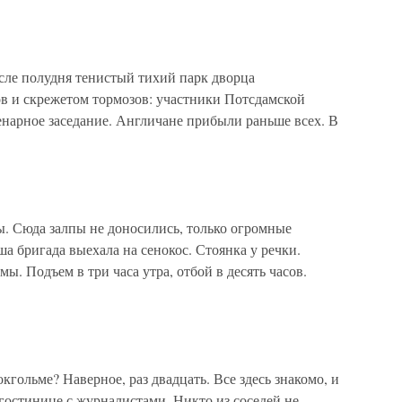
сле полудня тенистый тихий парк дворца
в и скрежетом тормозов: участники Потсдамской
енарное заседание. Англичане прибыли раньше всех. В
ы. Сюда залпы не доносились, только огромные
а бригада выехала на сенокос. Стоянка у речки.
омы. Подъем в три часа утра, отбой в десять часов.
кгольме? Наверное, раз двадцать. Все здесь знакомо, и
в гостинице с журналистами. Никто из соседей не