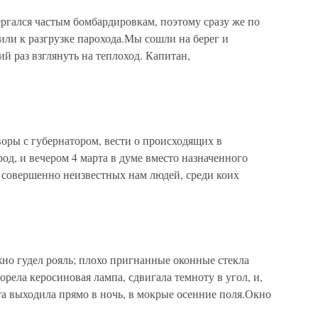
ргался частым бомбардировкам, поэтому сразу же по
ли к разгрузке парохода.Мы сошли на берег и
й раз взглянуть на теплоход. Капитан,
ы с губернатором, вести о происходящих в
од, и вечером 4 марта в думе вместо назначенного
 совершенно неизвестных нам людей, среди коих
но гудел рояль; плохо пригнанные оконные стекла
рела керосиновая лампа, сдвигала темноту в угол, и,
ната выходила прямо в ночь, в мокрые осенние поля.Окно