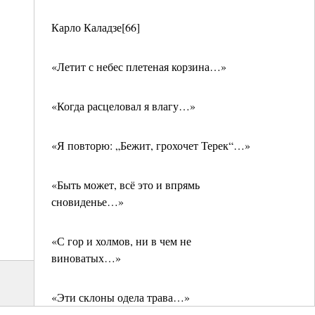
Карло Каладзе[66]
«Летит с небес плетеная корзина…»
«Когда расцеловал я влагу…»
«Я повторю: „Бежит, грохочет Терек“…»
«Быть может, всё это и впрямь
сновиденье…»
«С гор и холмов, ни в чем не
виноватых…»
«Эти склоны одела трава…»