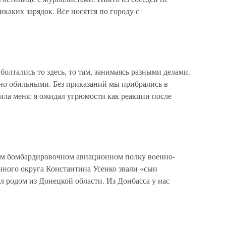
каких зарядок. Все носятся по городу с
олтались то здесь, то там, занимаясь разными делами.
но обильными. Без приказаний мы прибрались в
ила меня: я ожидал угрюмости как реакции после
ом бомбардировочном авиационном полку военно-
нного округа Константина Усенко звали «сын
ыл родом из Донецкой области. Из Донбасса у нас