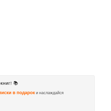
книг! 📚
писки в подарок
и наслаждайся