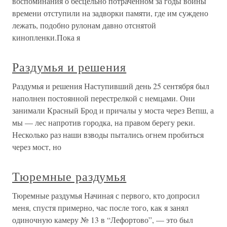
воспоминания о бесцельно потраченном за годы войны
времени отступили на задворки памяти, где им суждено
лежать, подобно рулонам давно отснятой
кинопленки.Пока я
Раздумья и решения
Раздумья и решения Наступивший день 25 сентября был
наполнен постоянной перестрелкой с немцами. Они
занимали Красный Брод и причалы у моста через Вепш, а
мы — лес напротив городка, на правом берегу реки.
Несколько раз наши взводы пытались огнем пробиться
через мост, но
Тюремные раздумья
Тюремные раздумья Начиная с первого, кто допросил
меня, спустя примерно, час после того, как я занял
одиночную камеру № 13 в “Лефортово”, — это был