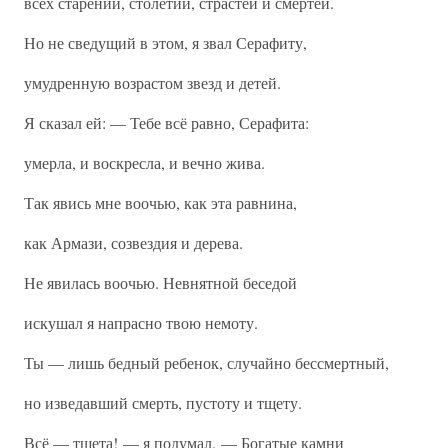
всех старений, столетий, страстей и смертей.
Но не сведущий в этом, я звал Серафиту,
умудренную возрастом звезд и детей.
Я сказал ей: — Тебе всё равно, Серафита:
умерла, и воскресла, и вечно жива.
Так явись мне воочью, как эта равнина,
как Армази, созвездия и дерева.
Не явилась воочью. Невнятной беседой
искушал я напрасно твою немоту.
Ты — лишь бедный ребенок, случайно бессмертный,
но изведавший смерть, пустоту и тщету.
Всё — тщета! — я подумал. — Богатые камни