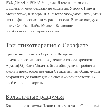
РАЗДУМЬЯ У РЕБРА 9 апреля. Я очень плохо спал.
Одолевали меня бессвязные кошмары. Утром с Гийо и
Моска ухожу в лагерь III. Я быстро убеждаюсь, что у меня
нет ни физических, ни моральных сил. Высоко вверху я
вижу Сеньёра, Пайо, Мелле и Берардини,
обрабатывающих первые склоны
Три стихотворения о Серафите
Три стихотворения о Серафите Во время
археологических раскопок древнего города-крепости
Армази[35], близ Мцхеты, была обнаружена гробница
юной и прекрасной девушки Серафиты; чей облик чудом
сохранился до наших дней в своей живой прелести. В
гроб ее проник корень
Больничные раздумья
Больничные раздумья Неощутимая утрата — Старинной