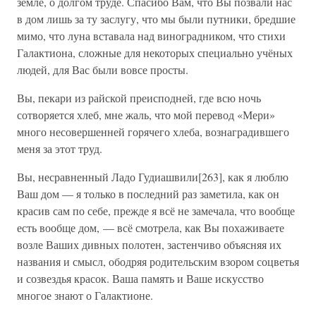
земле, о долгом труде. Спасибо Вам, что Вы позвали нас
в дом лишь за ту заслугу, что мы были путники, бредшие
мимо, что луна вставала над виноградником, что стихи
Галактиона, сложные для некоторых специально учёных
людей, для Вас были вовсе просты.
Вы, пекари из райской преисподней, где всю ночь
сотворяется хлеб, мне жаль, что мой перевод «Мери»
много несовершенней горячего хлеба, вознаградившего
меня за этот труд.
Вы, несравненный Ладо Гудиашвили[263], как я люблю
Ваш дом — я только в последний раз заметила, как он
красив сам по себе, прежде я всё не замечала, что вообще
есть вообще дом, — всё смотрела, как Вы похаживаете
возле Ваших дивных полотен, застенчиво объясняя их
названия и смысл, ободряя родительским взором соцветья
и созвездья красок. Ваша память и Ваше искусство
многое знают о Галактионе.