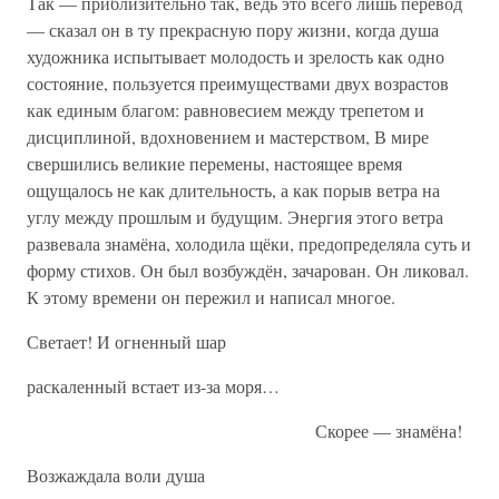
Так — приблизительно так, ведь это всего лишь перевод
— сказал он в ту прекрасную пору жизни, когда душа
художника испытывает молодость и зрелость как одно
состояние, пользуется преимуществами двух возрастов
как единым благом: равновесием между трепетом и
дисциплиной, вдохновением и мастерством, В мире
свершились великие перемены, настоящее время
ощущалось не как длительность, а как порыв ветра на
углу между прошлым и будущим. Энергия этого ветра
развевала знамёна, холодила щёки, предопределяла суть и
форму стихов. Он был возбуждён, зачарован. Он ликовал.
К этому времени он пережил и написал многое.
Светает! И огненный шар
раскаленный встает из-за моря…
Скорее — знамёна!
Возжаждала воли душа