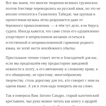
Все мы знаем, что многие творения великих грузинских
поэтов блестяще переводились на русский язык, но это не
вполне относится к Галактиону Табидзе, чья хрупкая и
прихотливая музыка легко разрушается даже от
бережного прикосновения, — в чём тут дело, я не берусь
судить. Иногда кажется, что сами стихи его одушевленно
упорствуют в непреклонном желании остаться в
естественной и неприкосновенной гармонии родного
языка, не хотят нести неизбежного убытка.
Пристальное чтение станет легче и благодатней для нас,
если мы предпошлём ему предысторию заведомой
нежности к поэту, к его мятежному и сложному нраву, к
его обширному, не простому, многообразному
творчеству, столь дорогому для тех, кто говорит с ним на
одном языке. А уж в этом надо поверить им на слово.
Так я поверила Вам, батоно Сандро, старый кахетинский
крестьянин, чьи руки можно читать как книгу о щедрой