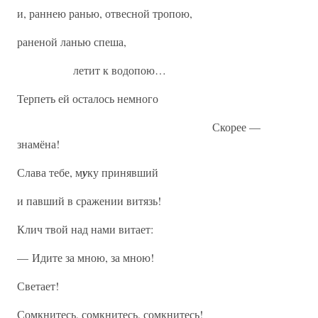
и, раннею ранью, отвесной тропою,
раненой ланью спеша,
летит к водопою…
Терпеть ей осталось немного
Скорее —
знамёна!
Слава тебе, м
у
ку принявший
и павший в сражении витязь!
Клич твой над нами витает:
— Идите за мною, за мною!
Светает!
Сомкнитесь, сомкнитесь, сомкнитесь!