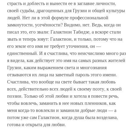
страсть и доблесть и вынести ее в заглавие личности,
своей судьбы, драгоценных для Грузии и общей культуры
людей. Нет ли в этой формуле профессиональной
замкнутости, усечённости? Видимо, нет. Ведь, когда он
писал это, его звали: Галактион Табидзе, а вскоре стали
звать и теперь зовут: Галактион, и только, потому что на
его земле его имя не требует уточнения, он —
единственный. И я счастлива, что неисчислимо много раз
я видела, как действует это имя на самых разных жителей
Грузии, каким выражением света и многознания
отзываются их лица на заветный пароль этого имени.
Счастлива, что вообще на свете бывает такая любовь
всех, действительно всех людей к своему поэту, к своей
поэзии. Только об этой любви и хотела я повести речь,
чтобы вовлечь, заманить в нее новых пленников, как
меня когда-то вовлекли и заманили добрые люди — а
потом уже сам Галактион, когда душа была возделана,
готова и открыта для любви.