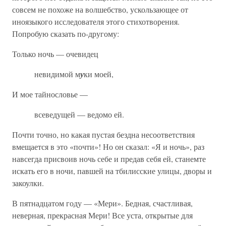
совсем не похоже на волшебство, ускользающее от
иноязыкого исследователя этого стихотворения.
Попробую сказать по-другому:
Только ночь — очевидец
невидимой м
у
ки моей,
И мое тайнословье —
всеведущей — ведомо ей.
Почти точно, но какая пустая бездна несоответствия
вмещается в это «почти»! Но он сказал: «Я и ночь», раз
навсегда присвоив ночь себе и предав себя ей, станемте
искать его в ночи, павшей на тбилисские улицы, дворы и
закоулки.
В пятнадцатом году — «Мери». Бедная, счастливая,
неверная, прекрасная Мери! Все уста, открытые для