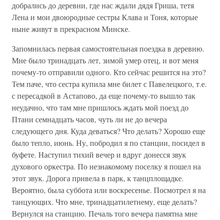
добрались до деревни, где нас ждали дядя Гриша, тетя
Лена и мои двоюродные сестры Клава и Тоня, которые
ныне живут в прекрасном Минске.
Запомнилась первая самостоятельная поездка в деревню.
Мне было тринадцать лет, зимой умер отец, и вот меня
почему-то отправили одного. Кто сейчас решится на это?
Тем паче, что сестра купила мне билет с Павелецкого, т.е.
с пересадкой в Астапово, да еще почему-то вышло так
неудачно, что там мне пришлось ждать мой поезд до
Птани семнадцать часов, чуть ли не до вечера
следующего дня. Куда деваться? Что делать? Хорошо еще
было тепло, июнь. Ну, побродил я по станции, посидел в
буфете. Наступил тихий вечер и вдруг донесся звук
духового оркестра. По незнакомому поселку я пошел на
этот звук. Дорога привела в парк, к танцплощадке.
Вероятно, была суббота или воскресенье. Посмотрел я на
танцующих. Что мне, тринадцатилетнему, еще делать?
Вернулся на станцию. Печаль того вечера памятна мне