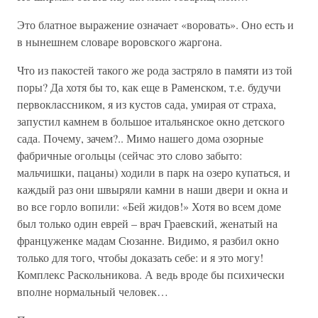
Это блатное выражение означает «воровать». Оно есть и
в нынешнем словаре воровского жаргона.
Что из пакостей такого же рода застряло в памяти из той
поры? Да хотя бы то, как еще в Раменском, т.е. будучи
первоклассником, я из кустов сада, умирая от страха,
запустил камнем в большое итальянское окно детского
сада. Почему, зачем?.. Мимо нашего дома озорные
фабричные огольцы (сейчас это слово забыто:
мальчишки, пацаны) ходили в парк на озеро купаться, и
каждый раз они швыряли камни в наши двери и окна и
во все горло вопили: «Бей жидов!» Хотя во всем доме
был только один еврей – врач Граевский, женатый на
француженке мадам Сюзанне. Видимо, я разбил окно
только для того, чтобы доказать себе: и я это могу!
Комплекс Раскольникова. А ведь вроде бы психически
вполне нормальный человек…