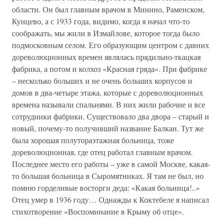
области. Он был главным врачом в Минино, Раменском,
Кунцево, а с 1933 года, видимо, когда я начал что-то
соображать, мы жили в Измайлове, которое тогда было
подмосковным селом. Его образующим центром с давних
дореволюционных времен являлась прядильно-ткацкая
фабрика, а потом и колхоз «Красная гряда». При фабрике
– несколько больших и не очень больших корпусов и
домов в два-четыре этажа, которые с дореволюционных
времена называли спальнями. В них жили рабочие и все
сотрудники фабрики. Существовало два двора – старый и
новый, почему-то получивший название Балкан. Тут же
была хорошая полутораэтажная больница, тоже
дореволюционная, где отец работал главным врачом.
Последнее место его работы – уже в самой Москве, какая-
то большая больница в Сыромятниках. Я там не был, но
помню горделивые восторги деда: «Какая больница!..»
Отец умер в 1936 году… Однажды к Коктебеле я написал
стихотворение «Воспоминание в Крыму об отце».