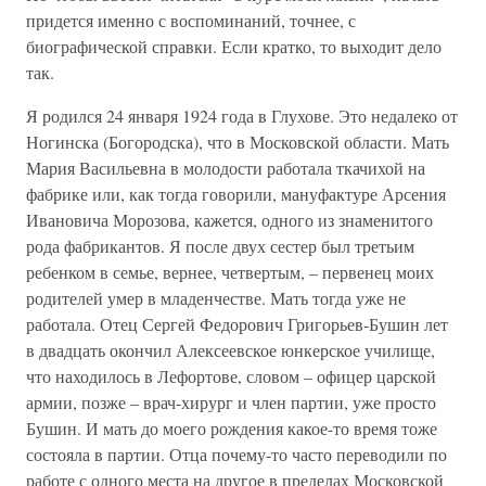
придется именно с воспоминаний, точнее, с
биографической справки. Если кратко, то выходит дело
так.
Я родился 24 января 1924 года в Глухове. Это недалеко от
Ногинска (Богородска), что в Московской области. Мать
Мария Васильевна в молодости работала ткачихой на
фабрике или, как тогда говорили, мануфактуре Арсения
Ивановича Морозова, кажется, одного из знаменитого
рода фабрикантов. Я после двух сестер был третьим
ребенком в семье, вернее, четвертым, – первенец моих
родителей умер в младенчестве. Мать тогда уже не
работала. Отец Сергей Федорович Григорьев-Бушин лет
в двадцать окончил Алексеевское юнкерское училище,
что находилось в Лефортове, словом – офицер царской
армии, позже – врач-хирург и член партии, уже просто
Бушин. И мать до моего рождения какое-то время тоже
состояла в партии. Отца почему-то часто переводили по
работе с одного места на другое в пределах Московской