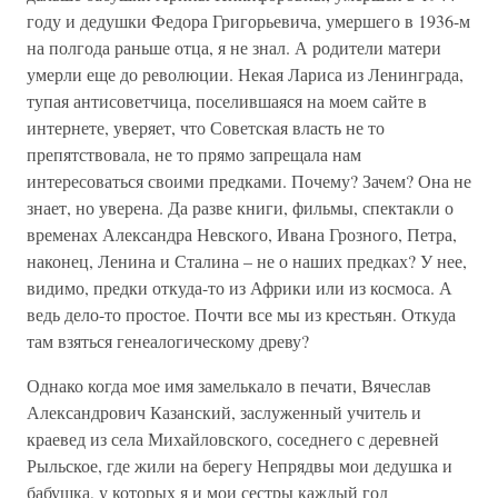
году и дедушки Федора Григорьевича, умершего в 1936-м
на полгода раньше отца, я не знал. А родители матери
умерли еще до революции. Некая Лариса из Ленинграда,
тупая антисоветчица, поселившаяся на моем сайте в
интернете, уверяет, что Советская власть не то
препятствовала, не то прямо запрещала нам
интересоваться своими предками. Почему? Зачем? Она не
знает, но уверена. Да разве книги, фильмы, спектакли о
временах Александра Невского, Ивана Грозного, Петра,
наконец, Ленина и Сталина – не о наших предках? У нее,
видимо, предки откуда-то из Африки или из космоса. А
ведь дело-то простое. Почти все мы из крестьян. Откуда
там взяться генеалогическому древу?
Однако когда мое имя замелькало в печати, Вячеслав
Александрович Казанский, заслуженный учитель и
краевед из села Михайловского, соседнего с деревней
Рыльское, где жили на берегу Непрядвы мои дедушка и
бабушка, у которых я и мои сестры каждый год