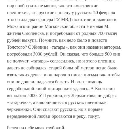
пор вообразить не могли, так это «московские
пленники», т.е. русские в плену у русских. 20 февраля
этого года два офицера ГУ МВД похитили и вывезли в
Можайский район Московской области Николая М.,
жителя Смоленска, и потребовали от родных 700 тысяч
рублей выкупа. Помните, как дело было в повести
Толстого? С Жилина «татары», как они названы автором,
потребовали 3000 рублей. Он сказал, что больше 500 они
не получат, «татары» согласились, но и этого пленник
давать не собирался, старой больной матери негде было
взять таких денег, и он нарочно писал письма так, чтобы
они не дошли, надеялся бежать. И вот с помощь
сердобольной юной «татарочки» удалось. А Костылин
выплатил 5000. У Пушкина, и у Лермонтова, не добрая
«татарочка», а влюбившиеся в русских пленников
черкешенки. Они спасают русских, но в порыве
неразделенной любви бросаются в реку, тонут.
Редел на небе мрак глубокий,