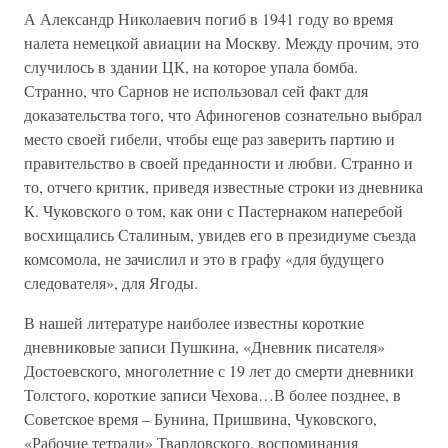
А Александр Николаевич погиб в 1941 году во время
налета немецкой авиации на Москву. Между прочим, это
случилось в здании ЦК, на которое упала бомба.
Странно, что Сарнов не использовал сей факт для
доказательства того, что Афиногенов сознательно выбрал
место своей гибели, чтобы еще раз заверить партию и
правительство в своей преданности и любви. Странно и
то, отчего критик, приведя известные строки из дневника
К. Чуковского о том, как они с Пастернаком наперебой
восхищались Сталиным, увидев его в президиуме съезда
комсомола, не зачислил и это в графу «для будущего
следователя», для Ягоды.
В нашей литературе наиболее известны короткие
дневниковые записи Пушкина, «Дневник писателя»
Достоевского, многолетние с 19 лет до смерти дневники
Толстого, короткие записи Чехова…В более позднее, в
Советское время – Бунина, Пришвина, Чуковского,
«Рабочие тетради» Твардовского, воспоминания