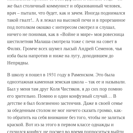
же был столичный коммунист и образованный человек,
врач – пытали, что будет, как и зачем. Иногда поднимался
такой гвалт!.. А я лежал на высокой печи и в прорезанное
под потолком окошко с интересом смотрел и слушал,
ничего не понимая, как в «Войне и мире» моя ровесница
шестилетняя Малаша смотрела тоже с печи на совет в
Филях. Громче всех шумел лысый Андрей Семенов, чья
изба была напротив и ниже на лугу, доходившем до
Непрядвы.
В школу я пошел в 1931 году в Раменском. Это была
одноэтажная каменная земская школа – так ее и называли.
Был у меня там друг Коля Чистяков, я до сих пор помню
его зрительно. Помню и один конфузный случай… В
детстве я был болезненно застенчив. Даже в своей семье
за обеденным столом не мог ничего сказать громко, как-
то обратить на себя внимание без того, чтобы не залиться
краской. Вот из-за этого в первом классе однажды и
случился конфуз: не посмел во время попроситься выйти