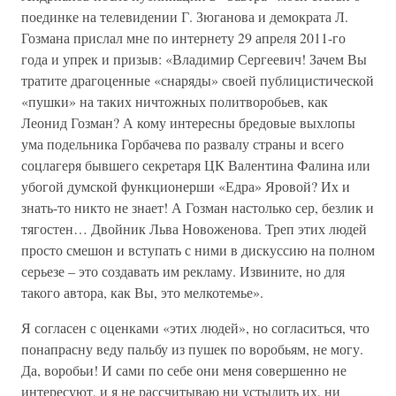
поединке на телевидении Г. Зюганова и демократа Л.
Гозмана прислал мне по интернету 29 апреля 2011-го
года и упрек и призыв: «Владимир Сергеевич! Зачем Вы
тратите драгоценные «снаряды» своей публицистической
«пушки» на таких ничтожных политворобьев, как
Леонид Гозман? А кому интересны бредовые выхлопы
ума подельника Горбачева по развалу страны и всего
соцлагеря бывшего секретаря ЦК Валентина Фалина или
убогой думской функционерши «Едра» Яровой? Их и
знать-то никто не знает! А Гозман настолько сер, безлик и
тягостен… Двойник Льва Новоженова. Треп этих людей
просто смешон и вступать с ними в дискуссию на полном
серьезе – это создавать им рекламу. Извините, но для
такого автора, как Вы, это мелкотемье».
Я согласен с оценками «этих людей», но согласиться, что
понапрасну веду пальбу из пушек по воробьям, не могу.
Да, воробьи! И сами по себе они меня совершенно не
интересуют, и я не рассчитываю ни устыдить их, ни