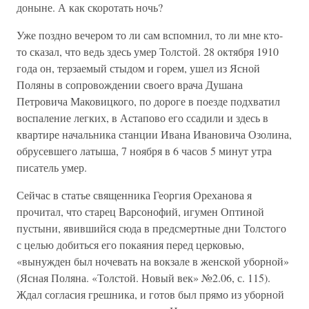
доныне. А как скоротать ночь?
Уже поздно вечером то ли сам вспомнил, то ли мне кто-
то сказал, что ведь здесь умер Толстой. 28 октября 1910
года он, терзаемый стыдом и горем, ушел из Ясной
Поляны в сопровождении своего врача Душана
Петровича Маковицкого, по дороге в поезде подхватил
воспаление легких, в Астапово его ссадили и здесь в
квартире начальника станции Ивана Ивановича Озолина,
обрусевшего латыша, 7 ноября в 6 часов 5 минут утра
писатель умер.
Сейчас в статье священника Георгия Ореханова я
прочитал, что старец Варсонофий, игумен Оптиной
пустыни, явившийся сюда в предсмертные дни Толстого
с целью добиться его покаяния перед церковью,
«вынужден был ночевать на вокзале в женской уборной»
(Ясная Поляна. «Толстой. Новый век» №2.06, с. 115).
Ждал согласия грешника, и готов был прямо из уборной