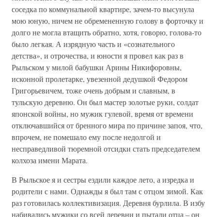
соседка по коммунальной квартире, зачем-то высунула
мою юную, ничем не обремененную голову в форточку и
долго не могла втащить обратно, хотя, говорю, голова-то
было легкая. А изрядную часть и «сознательного
детства», и отрочества, и юности я провел как раз в
Рыльском у милой бабушки Арины Никифоровны,
исконной пролетарке, увезенной дедушкой Федором
Григорьевичем, тоже очень добрым и славным, в
тульскую деревню. Он был мастер золотые руки, солдат
японской войны, но мужик гулевой, время от времени
отключавшийся от бренного мира по причине запоя, что,
впрочем, не помешало ему после недолгой и
несправедливой тюремной отсидки стать председателем
колхоза имени Марата.
В Рыльское я и сестры ездили каждое лето, а изредка и
родители с нами. Однажды я был там с отцом зимой. Как
раз готовилась коллективизация. Деревня бурлила. В избу
набивались мужики со всей деревни и пытали отца – он