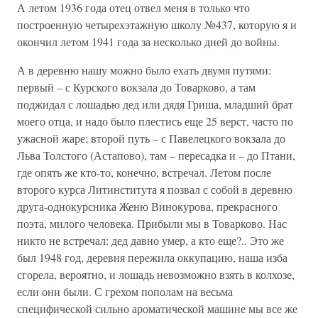
А летом 1936 года отец отвел меня в только что
построенную четырехэтажную школу №437, которую я и
окончил летом 1941 года за несколько дней до войны.
А в деревню нашу можно было ехать двумя путями:
первый – с Курского вокзала до Товарково, а там
поджидал с лошадью дед или дядя Гриша, младший брат
моего отца, и надо было плестись еще 25 верст, часто по
ужасной жаре; второй путь – с Павелецкого вокзала до
Льва Толстого (Астапово), там – пересадка и – до Птани,
где опять же кто-то, конечно, встречал. Летом после
второго курса Литинститута я позвал с собой в деревню
друга-однокурсника Женю Винокурова, прекрасного
поэта, милого человека. Прибыли мы в Товарково. Нас
никто не встречал: дед давно умер, а кто еще?.. Это же
был 1948 год, деревня пережила оккупацию, наша изба
сгорела, вероятно, и лошадь невозможно взять в колхозе,
если они были. С грехом пополам на весьма
специфической сильно ароматической машине мы все же