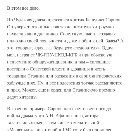
В этом все дело.
Но Чудакову далеко превзошел критик Бенедикт Сарнов.
Он уверяет, что иные советские писатели хитроумно
нахваливали в дневниках Советскую власть, создавая
иллюзию своей лояльности и даже любви к ней. Зачем? А
это, говорит, «для глаз будущего следователя». Вдруг,
мол, нагрянет ЧК-ГПУ-НКВД-КГБ и при обыске уж
непременно обнаружит дневник, а там – сплошные
восторги о Советской власти и здравицы в честь
товарища Сталина или раскаяния в своих антисоветских
заблуждениях. Ну, и все подозрения тотчас рассыплются
в прах. Может, еще и орден или Сталинскую премию
дадут хитрецу.
В качестве примера Сарнов называет известного до
войны драматурга А.Н. Афиногенова, автора
талантливых пьес, в том числе замечательной
«Машеньки», по которой в 1942 году был поставлен