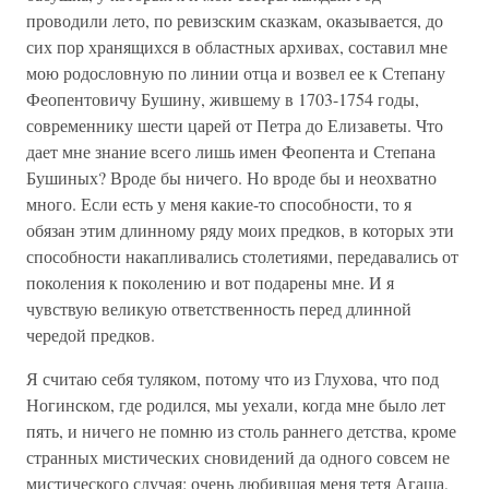
проводили лето, по ревизским сказкам, оказывается, до
сих пор хранящихся в областных архивах, составил мне
мою родословную по линии отца и возвел ее к Степану
Феопентовичу Бушину, жившему в 1703-1754 годы,
современнику шести царей от Петра до Елизаветы. Что
дает мне знание всего лишь имен Феопента и Степана
Бушиных? Вроде бы ничего. Но вроде бы и неохватно
много. Если есть у меня какие-то способности, то я
обязан этим длинному ряду моих предков, в которых эти
способности накапливались столетиями, передавались от
поколения к поколению и вот подарены мне. И я
чувствую великую ответственность перед длинной
чередой предков.
Я считаю себя туляком, потому что из Глухова, что под
Ногинском, где родился, мы уехали, когда мне было лет
пять, и ничего не помню из столь раннего детства, кроме
странных мистических сновидений да одного совсем не
мистического случая: очень любившая меня тетя Агаша,