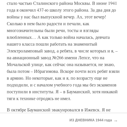
стало частью Сталинского района Москвы. В июне 1941
года я окончил 437-ю школу этого района. За два дня до
войны у нас был выпускной вечер. Ах, этот вечер!
Сколько в нем было радости и печали, как
многозначительны были речи, тосты и взгляды
влюбленных… А как только война началась, девчата
нашего класса пошли работать на знаменитый
Электроламповый завод, а ребята, в числе которых и я, –
на авиационный завод №266 имени Лепсе, что на
Мочальской улице, как сейчас она называется, не знаю,
была потом – Ибрагимова. Вскоре почти всех ребят взяли
в армию. Но некоторые, как и я, по возрасту еще не
подходили, и с началом учебного года мы без экзаменов
поступили в институты. Я – в Бауманский, хотя никакой
тяги к технике отродясь не имел.
В октябре Бауманский эвакуировался в Ижевск. Я не
поехал, а пошел работать слесарем на ту самую
→
ИЗ ДНЕВНИКА 1944 года
Измайловскую прядильно-ткацкую фабрику, где мать,