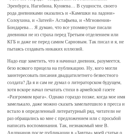
Эренбурга, Нагибина, Куняева… В сущности, своего
рода дневниками оказались и «Камешки на ладони»
Солоухина, и «Затеей» Астафьева, и «Мгновения»
Бондарева… Я думаю, что все упомянутые писали
дневники не из страха перед Третьим отделением или
КГБ и даже не перед самим Сарновым. Так писал и я, не
пытаясь создавать никаких иллюзий.
Надо еще заметить, что я начинал дневник, разумеется,
безо всякого прицела на публикацию. Ну, кого могли
заинтересовать писания двадцатилетнего безвестного
солдата? Да я и сам не думал о литераторском будущем,
хотя вскоре начал печатать стихи в армейской газете
«Разгромим врага». Однако гораздо позже, когда мое имя
замелькало, даже можно сказать замельтешило в пресса и
встало в определенный литературный ряд, читатели не
раз обращались ко мне с предложением или с просьбой
написать воспоминания. Так, незнакомый мне В.
Андрианов после публикации в «Завтра» моей статьи о