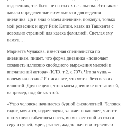
отделениях, т.е. быть не на глазах начальства. Это также
давало определенные возможности для ведения
дневника. Да и знал о моем дневнике, пожалуй, только
мой ровесник и друг Райс Капин, казах из Ташкента с
довольно странной для казаха фамилией. Светлая ему
память…
Мариэтта Чудакова, известная специалистка по
дневникам, пишет, что форма дневника «позволяет
создавать иллюзию свободного выражения мыслей и
впечатлений автора» (КЛЭ, т.2, с.707). Что за чушь –
почему иллюзию? Я писал все, что хотел, безо всяких
иллюзий. Другое дело, что в моем дневнике нет записей,
например, подобных этой:
«Утро человека начинается бурной физиологией. Человек
гадит, мочится, издает звуки, харкает и кашляет, чистит
протухшую табачищем пасть, вымывает гной из глаз и
серу из ушей, жрет, рыгает, жадно пьет и остервенело