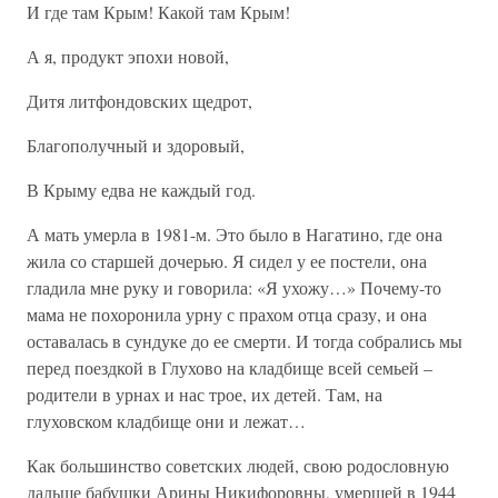
И где там Крым! Какой там Крым!
А я, продукт эпохи новой,
Дитя литфондовских щедрот,
Благополучный и здоровый,
В Крыму едва не каждый год.
А мать умерла в 1981-м. Это было в Нагатино, где она
жила со старшей дочерью. Я сидел у ее постели, она
гладила мне руку и говорила: «Я ухожу…» Почему-то
мама не похоронила урну с прахом отца сразу, и она
оставалась в сундуке до ее смерти. И тогда собрались мы
перед поездкой в Глухово на кладбище всей семьей –
родители в урнах и нас трое, их детей. Там, на
глуховском кладбище они и лежат…
Как большинство советских людей, свою родословную
дальше бабушки Арины Никифоровны, умершей в 1944