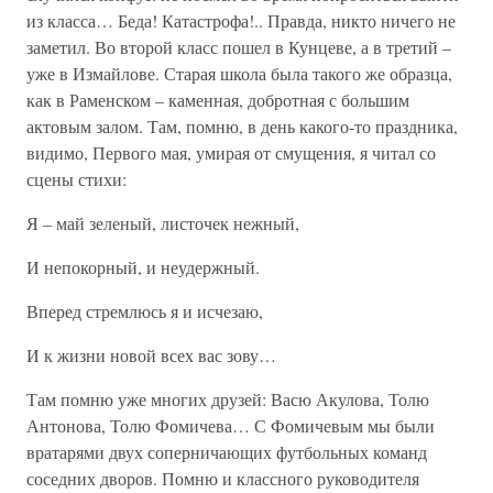
из класса… Беда! Катастрофа!.. Правда, никто ничего не
заметил. Во второй класс пошел в Кунцеве, а в третий –
уже в Измайлове. Старая школа была такого же образца,
как в Раменском – каменная, добротная с большим
актовым залом. Там, помню, в день какого-то праздника,
видимо, Первого мая, умирая от смущения, я читал со
сцены стихи:
Я – май зеленый, листочек нежный,
И непокорный, и неудержный.
Вперед стремлюсь я и исчезаю,
И к жизни новой всех вас зову…
Там помню уже многих друзей: Васю Акулова, Толю
Антонова, Толю Фомичева… С Фомичевым мы были
вратарями двух соперничающих футбольных команд
соседних дворов. Помню и классного руководителя