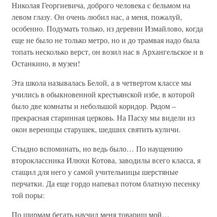
Николая Георгиевича, доброго человека с бельмом на
левом глазу. Он очень любил нас, а меня, пожалуй,
особенно. Подумать только, из деревни Измайлово, когда
еще не было не только метро, но и до трамвая надо была
топать несколько верст, он возил нас в Архангельское и в
Останкино, в музеи!
Эта школа называлась Белой, а в четвертом классе мы
учились в обыкновенной крестьянской избе, в которой
было две комнаты и небольшой коридор. Рядом –
прекрасная старинная церковь. На Пасху мы видели из
окон вереницы старушек, шедших святить куличи.
Стыдно вспоминать, но ведь было… По наущению
второклассника Илюхи Котова, заводилы всего класса, я
стащил для него у самой учительницы шерстяные
перчатки. Да еще гордо напевал потом блатную песенку
той поры:
По ширмам бегать научил меня товарищ мой…