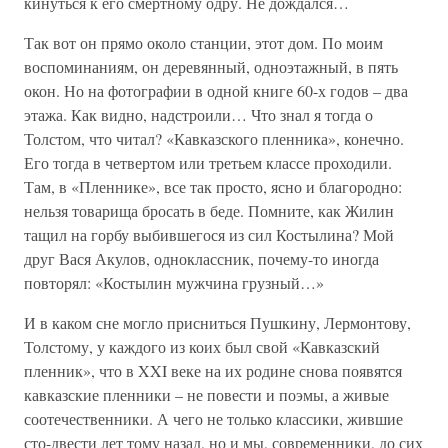
кинуться к его смертному одру. Не дождался…
Так вот он прямо около станции, этот дом. По моим
воспоминаниям, он деревянный, одноэтажный, в пять
окон. Но на фотографии в одной книге 60-х годов – два
этажа. Как видно, надстроили… Что знал я тогда о
Толстом, что читал? «Кавказского пленника», конечно.
Его тогда в четвертом или третьем классе проходили.
Там, в «Пленнике», все так просто, ясно и благородно:
нельзя товарища бросать в беде. Помните, как Жилин
тащил на горбу выбившегося из сил Костылина? Мой
друг Вася Акулов, одноклассник, почему-то иногда
повторял: «Костылин мужчина грузный…»
И в каком сне могло присниться Пушкину, Лермонтову,
Толстому, у каждого из коих был свой «Кавказский
пленник», что в XXI веке на их родине снова появятся
кавказские пленники – не повести и поэмы, а живые
соотечественники. А чего не только классики, жившие
сто-двести лет тому назад, но и мы, современники, до сих