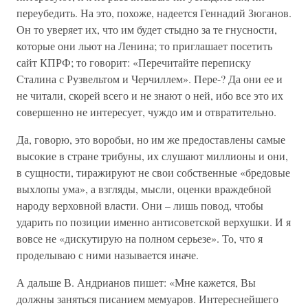
переубедить. На это, похоже, надеется Геннадий Зюганов.
Он то уверяет их, что им будет стыдно за те гнусности,
которые они льют на Ленина; то приглашает посетить
сайт КПРФ; то говорит: «Перечитайте переписку
Сталина с Рузвельтом и Черчиллем». Пере-? Да они ее и
не читали, скорей всего и не знают о ней, ибо все это их
совершенно не интересует, чуждо им и отвратительно.
Да, говорю, это воробьи, но им же предоставлены самые
высокие в стране трибуны, их слушают миллионы и они,
в сущности, тиражируют не свои собственные «бредовые
выхлопы ума», а взгляды, мысли, оценки враждебной
народу верховной власти. Они – лишь повод, чтобы
ударить по позиции именно антисоветской верхушки. И я
вовсе не «дискутирую на полном серьезе». То, что я
проделываю с ними называется иначе.
А дальше В. Андрианов пишет: «Мне кажется, Вы
должны заняться писанием мемуаров. Интереснейшего