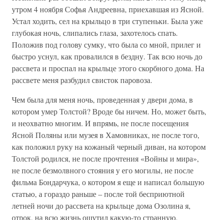
утром 4 ноября Софья Андреевна, приехавшая из Ясной.
Устал ходить, сел на крыльцо в три ступеньки. Была уже
глубокая ночь, слипались глаза, захотелось спать.
Положив под голову сумку, что была со мной, прилег и
быстро уснул, как провалился в бездну. Так всю ночь до
рассвета и проспал на крыльце этого скорбного дома. На
рассвете меня разбудил свисток паровоза.
Чем была для меня ночь, проведенная у двери дома, в
котором умер Толстой? Вроде бы ничем. Но, может быть,
и неохватно многим. И впрямь, не после посещения
Ясной Поляны или музея в Хамовниках, не после того,
как положил руку на кожаный черный диван, на котором
Толстой родился, не после прочтения «Войны и мира»,
не после безмолвного стояния у его могилы, не после
фильма Бондарчука, о котором я еще и написал большую
статью, а гораздо раньше – после той бесприютной
летней ночи до рассвета на крыльце дома Озолина я,
отрок, на всю жизнь ощутил какую-то странную,