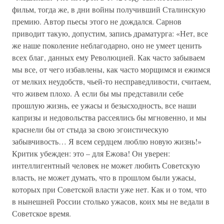
фильм, тогда же, в дни войны получивший Сталинскую
премию. Автор пьесы этого не дождался. Сарнов
приводит такую, допустим, запись драматурга: «Нет, все
же наше поколение неблагодарно, оно не умеет ценить
всех благ, данных ему Революцией. Как часто забываем
мы все, от чего избавлены, как часто морщимся и ежимся
от мелких неудобств, чьей-то несправедливости, считаем,
что живем плохо. А если бы мы представили себе
прошлую жизнь, ее ужасы и безысходность, все наши
капризы и недовольства рассеялись бы мгновенно, и мы
краснели бы от стыда за свою эгоистическую
забывчивость… Я всем сердцем люблю новую жизнь!»
Критик убежден: это – для Ежова! Он уверен:
интеллигентный человек не может любить Советскую
власть, не может думать, что в прошлом были ужасы,
которых при Советской власти уже нет. Как и о том, что
в нынешней России столько ужасов, коих мы не ведали в
Советское время.