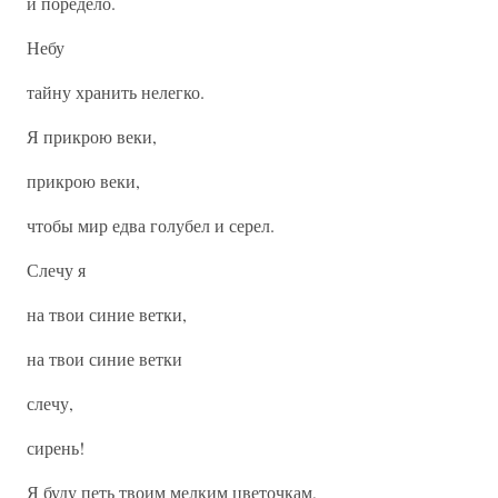
и поредело.
Небу
тайну хранить нелегко.
Я прикрою веки,
прикрою веки,
чтобы мир едва голубел и серел.
Слечу я
на твои синие ветки,
на твои синие ветки
слечу,
сирень!
Я буду петь твоим мелким цветочкам,