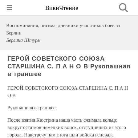
ВикиЧтение
Воспоминания, письма, дневники участников боев за
Берлин
Берлина Штурм
ГЕРОЙ СОВЕТСКОГО СОЮЗА
СТАРШИНА С. П А Н О В Рукопашная
в траншее
ГЕРОЙ СОВЕТСКОГО СОЮЗА СТАРШИНА С. П А Н
О В
Рукопашная в траншее
После взятия Кюстрина наша часть сжимала кольцо
вокруг остатков немецких войск, отступивших из этого
города. Навстречу нам с юга шли войска генерала