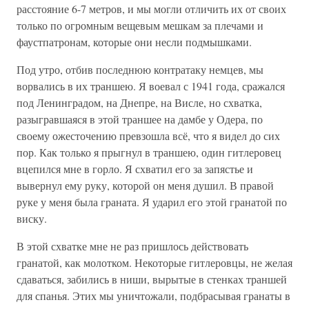
расстояние 6-7 метров, и мы могли отличить их от своих
только по огромным вещевым мешкам за плечами и
фаустпатронам, которые они несли подмышками.
Под утро, отбив последнюю контратаку немцев, мы
ворвались в их траншею. Я воевал с 1941 года, сражался
под Ленинградом, на Днепре, на Висле, но схватка,
разыгравшаяся в этой траншее на дамбе у Одера, по
своему ожесточению превзошла всё, что я видел до сих
пор. Как только я прыгнул в траншею, один гитлеровец
вцепился мне в горло. Я схватил его за запястье и
вывернул ему руку, которой он меня душил. В правой
руке у меня была граната. Я ударил его этой гранатой по
виску.
В этой схватке мне не раз пришлось действовать
гранатой, как молотком. Некоторые гитлеровцы, не желая
сдаваться, забились в ниши, вырытые в стенках траншей
для спанья. Этих мы уничтожали, подбрасывая гранаты в