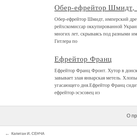
Обер-ефрейтор Шмидт, 
Обер-ефрейтор Шмидт, имперский дре
рейхскомиссар оккупированной Украи
многих лет, скрываясь под разными им
Гитлера по
Ефрейтор Франц
Ефрейтор Франц Фронт. Хутор в донско
завывает злая январская метель. Хлопь
угасающего дня.Ефрейтор Франц сидит 
ефрейтор-эсэсовец из
О пр
←
Капитан И. СЕНЧА