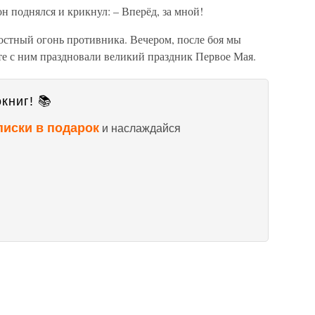
н поднялся и крикнул: – Вперёд, за мной!
остный огонь противника. Вечером, после боя мы
те с ним праздновали великий праздник Первое Мая.
книг! 📚
писки в подарок
и наслаждайся