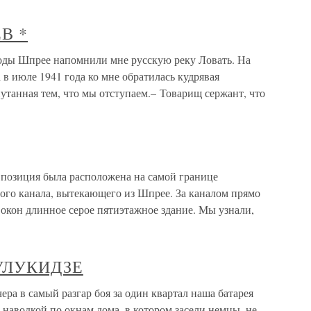
В *
ды Шпрее напомнили мне русскую реку Ловать. На
а в июле 1941 года ко мне обратилась кудрявая
утанная тем, что мы отступаем.– Товарищ сержант, что
позиция была расположена на самой границе
ого канала, вытекающего из Шпрее. За каналом прямо
окон длинное серое пятиэтажное здание. Мы узнали,
ЦУЛУКИДЗЕ
а в самый разгар боя за один квартал наша батарея
 наводкой по окнам дома, в котором засели немцы, не