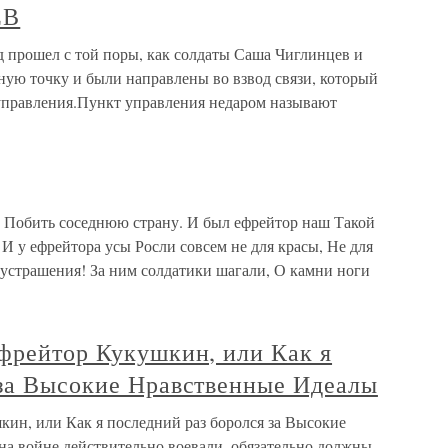
ЕВ
ошел с той поры, как солдаты Саша Чиглинцев и
ную точку и были направлены во взвод связи, который
управления.Пункт управления недаром называют
 Побить соседнюю страну. И был ефрейтор наш Такой
И у ефрейтора усы Росли совсем не для красы, Не для
устрашения! За ним солдатики шагали, О камни ноги
ефрейтор Кукушкин, или Как я
 за Высокие Нравственные Идеалы
кин, или Как я последний раз боролся за Высокие
а войне действительно воевали, обязательно должны