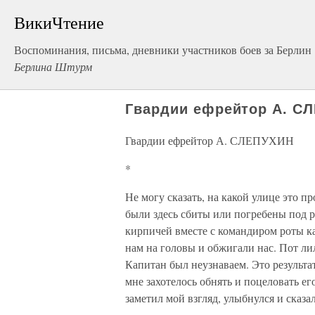
ВикиЧтение
Воспоминания, письма, дневники участников боев за Берлин
Берлина Штурм
Гвардии ефрейтор А. С
Гвардии ефрейтор А. СЛЕПУХИН
*
Не могу сказать, на какой улице это п
были здесь сбиты или погребены под 
кирпичей вместе с командиром роты 
нам на головы и обжигали нас. Пот ли
Капитан был неузнаваем. Это результат
мне захотелось обнять и поцеловать е
заметил мой взгляд, улыбнулся и сказал