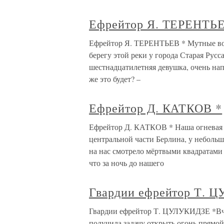
Ефрейтор Я. ТЕРЕНТЬЕ
Ефрейтор Я. ТЕРЕНТЬЕВ * Мутные во
берегу этой реки у города Старая Русс
шестнадцатилетняя девушка, очень нап
же это будет? –
Ефрейтор Д. КАТКОВ *
Ефрейтор Д. КАТКОВ * Наша огневая 
центральной части Берлина, у небольш
на нас смотрело мёртвыми квадратами 
что за ночь до нашего
Гвардии ефрейтор Т. 
Гвардии ефрейтор Т. ЦУЛУКИДЗЕ *Вчер
получила задачу открыть огонь прямой