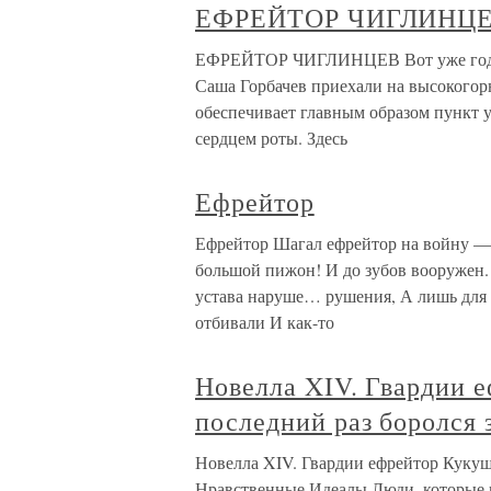
ЕФРЕЙТОР ЧИГЛИНЦ
ЕФРЕЙТОР ЧИГЛИНЦЕВ Вот уже год пр
Саша Горбачев приехали на высокогор
обеспечивает главным образом пункт 
сердцем роты. Здесь
Ефрейтор
Ефрейтор Шагал ефрейтор на войну —
большой пижон! И до зубов вооружен. 
устава наруше… рушения, А лишь для 
отбивали И как-то
Новелла XIV. Гвардии 
последний раз боролся
Новелла XIV. Гвардии ефрейтор Кукуш
Нравственные Идеалы Люди, которые н