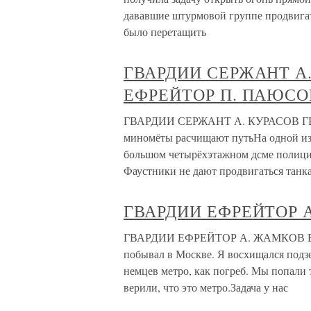
дававшие штурмовой группе продвигат
было перетащить
ГВАРДИИ СЕРЖАНТ А
ЕФРЕЙТОР П. ПАЮСО
ГВАРДИИ СЕРЖАНТ А. КУРАСОВ Г
миномёты расчищают путьНа одной из 
большом четырёхэтажном дсме полиции.
Фаустники не дают продвигаться танк
ГВАРДИИ ЕФРЕЙТОР А
ГВАРДИИ ЕФРЕЙТОР А. ЖАМКОВ Бой в 
побывал в Москве. Я восхищался подзе
немцев метро, как погреб. Мы попали т
верили, что это метро.Задача у нас