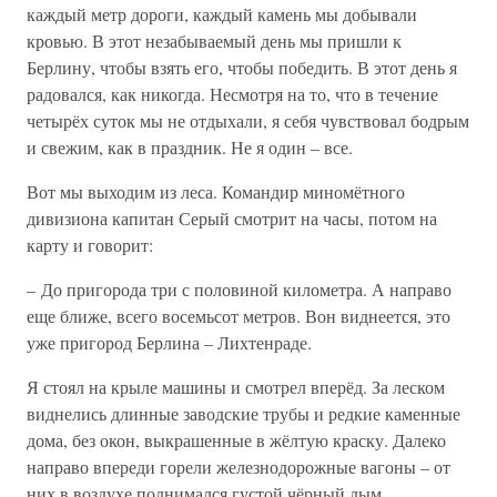
каждый метр дороги, каждый камень мы добывали
кровью. В этот незабываемый день мы пришли к
Берлину, чтобы взять его, чтобы победить. В этот день я
радовался, как никогда. Несмотря на то, что в течение
четырёх суток мы не отдыхали, я себя чувствовал бодрым
и свежим, как в праздник. Не я один – все.
Вот мы выходим из леса. Командир миномётного
дивизиона капитан Серый смотрит на часы, потом на
карту и говорит:
– До пригорода три с половиной километра. А направо
еще ближе, всего восемьсот метров. Вон виднеется, это
уже пригород Берлина – Лихтенраде.
Я стоял на крыле машины и смотрел вперёд. За леском
виднелись длинные заводские трубы и редкие каменные
дома, без окон, выкрашенные в жёлтую краску. Далеко
направо впереди горели железнодорожные вагоны – от
них в воздухе поднимался густой чёрный дым,