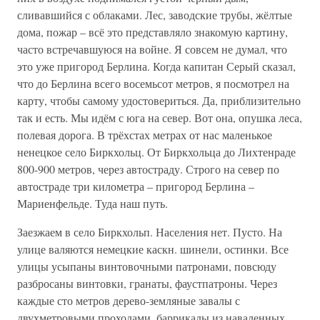
сливавшийся с облаками. Лес, заводские трубы, жёлтые
дома, пожар – всё это представляло знакомую картину,
часто встречавшуюся на войне. Я совсем не думал, что
это уже пригород Берлина. Когда капитан Серый сказал,
что до Берлина всего восемьсот метров, я посмотрел на
карту, чтобы самому удостовериться. Да, приблизительно
так и есть. Мы идём с юга на север. Вот она, опушка леса,
полевая дорога. В трёхстах метрах от нас маленькое
ненецкое село Биркхольц. От Биркхольца до Лихтенраде
800-900 метров, через автостраду. Строго на север по
автостраде три километра – пригород Берлина –
Мариенфельде. Туда наш путь.
Заезжаем в село Биркхольп. Населения нет. Пусто. На
улице валяются немецкие каскн. шинели, остинки. Все
улицы усыпаны винтовочными патронами, повсюду
разбросаны винтовки, гранаты, фаустпатроны. Через
каждые сто метров дерево-земляные завалы с
двухметровыми проходами, баррикады из наваленных