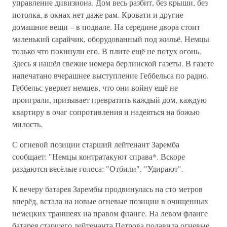
управление дивизиона. Дом весь разбит, без крыши, без
потолка, в окнах нет даже рам. Кровати и другие
домашние вещи – в подвале. На середине двора стоит
маленький сарайчик, оборудованный под жильё. Немцы
только что покинули его. В плите ещё не потух огонь.
Здесь я нашёл свежие номера берлинской газеты. В газете
напечатано вчерашнее выступление Геббельса по радио.
Геббельс уверяет немцев, что они войну ещё не
проиграли, призывает превратить каждый дом, каждую
квартиру в очаг сопротивления и надеяться на божью
милость.
С огневой позиции старший лейтенант Заремба
сообщает: "Немцы контратакуют справа*. Вскоре
раздаются весёлые голоса: "Отбили", "Удирают".
К вечеру батарея Зарембы продвинулась на сто метров
вперёд, встала на новые огневые позиции в очищенных
немецких траншеях на правом фланге. На левом фланге
батарея старшего лейтенанта Петрова подавила огневые