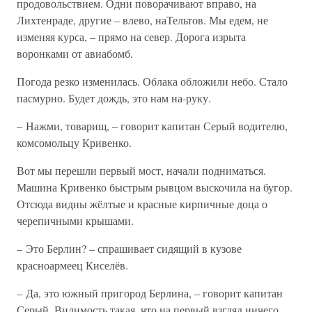
продовольствием. Одни поворачивают вправо, на
Лихтенраде, другие – влево, наТельтов. Мы едем, не
изменяя курса, – прямо на север. Дорога изрыта
воронками от авиабомб.
Погода резко изменилась. Облака обложили небо. Стало
пасмурно. Будет дождь, это нам на-руку.
– Нажми, товарищ, – говорит капитан Серый водителю,
комсомольцу Кривенко.
Вот мы перешли первый мост, начали подниматься.
Машина Кривенко быстрым рывцом выскочила на бугор.
Отсюда видны жёлтые и красные кирпичные доца о
черепичными крышами.
– Это Берлин? – спрашивает сидящий в кузове
красноармеец Киселёв.
– Да, это южный пригород Берлина, – говорит капитан
Серый. Видимость такая, что на первый взгляд ничего