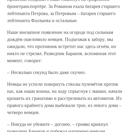
бронетранспортёре. За Романом ехала батарея старшего
лейтенанта Петрова, за Петровым – батарея старшего
лейтенанта Фазлыева и остальные.
Наше внезапное появление на огороде под сильным
дождём ошеломило немцев. Подъезжая к забору, мы
ожидали, что противник встретит нас здесь огнём, но
никто не стрелял. Разведчик Баранов, вспоминая этот
момент, говорит:
– Несколько секунд было даже скучно.
Немцы не успели повернуть стволы пулемётов против
нас, как наши воины, на ходу спрыгнув с машин, начали
крошить их гранатами и расстреливать из автоматов. Из
правого крайнего дома выбежали трое, из левого дома –
четверо немцев.
– Никуда не убежите – догоню, – громко крикнул
разведчик Баранов и побежал наперерез немцам.