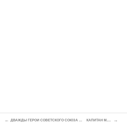
←
→
ДВАЖДЫ ГЕРОИ СОВЕТСКОГО СОЮЗА МАРШАЛ БРОНЕТАНКОВЫХ ВОЙСК П.РЫБАЛКО УДАР С ЮГА (ИЗ ВОСПОМИНАНИИ)
КАПИТАН М.СИНОЧКИН Приказ – на Берлин