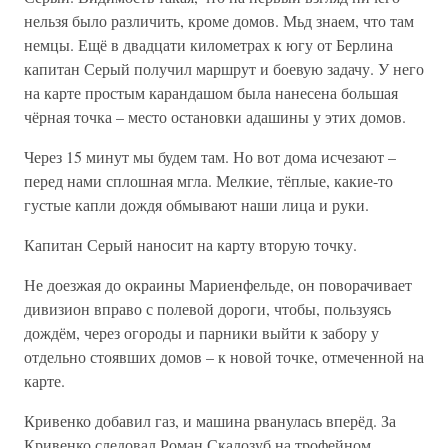
нельзя было различить, кроме домов. Мьд знаем, что там
немцы. Ещё в двадцати километрах к югу от Берлина
капитан Серый получил маршрут и боевую задачу. У него
на карте простым карандашом была нанесена большая
чёрная точка – место остановки адашины у этих домов.
Через 15 минут мы будем там. Но вот дома исчезают –
перед нами сплошная мгла. Мелкие, тёплые, какие-то
густые капли дождя обмывают наши лица и руки.
Капитан Серый наносит на карту вторую точку.
Не доезжая до окраины Мариенфельде, он поворачивает
дивизион вправо с полевой дороги, чтобы, пользуясь
дождём, через огороды и парники выйти к забору у
отдельно стоявших домов – к новой точке, отмеченной на
карте.
Кривенко добавил газ, и машина рванулась вперёд. За
Кривенко следовал Роман Скалозуб на трофейном