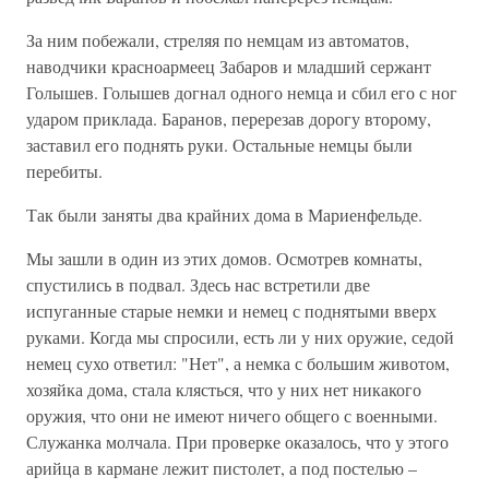
За ним побежали, стреляя по немцам из автоматов,
наводчики красноармеец Забаров и младший сержант
Голышев. Голышев догнал одного немца и сбил его с ног
ударом приклада. Баранов, перерезав дорогу второму,
заставил его поднять руки. Остальные немцы были
перебиты.
Так были заняты два крайних дома в Мариенфельде.
Мы зашли в один из этих домов. Осмотрев комнаты,
спустились в подвал. Здесь нас встретили две
испуганные старые немки и немец с поднятыми вверх
руками. Когда мы спросили, есть ли у них оружие, седой
немец сухо ответил: "Нет", а немка с большим животом,
хозяйка дома, стала клясться, что у них нет никакого
оружия, что они не имеют ничего общего с военными.
Служанка молчала. При проверке оказалось, что у этого
арийца в кармане лежит пистолет, а под постелью –