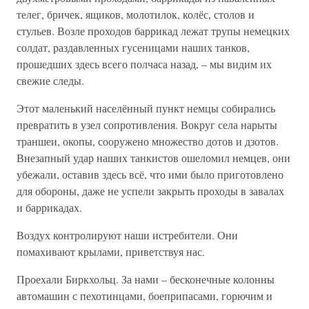
телег, бричек, ящиков, молотилок, колёс, столов и
стульев. Возле проходов баррикад лежат трупы немецких
солдат, раздавленных гусеницами наших танков,
прошедших здесь всего полчаса назад, – мы видим их
свежие следы.
Этот маленький населённый пункт немцы собирались
превратить в узел сопротивления. Вокруг села нарыты
траншеи, окопы, сооружено множество дотов и дзотов.
Внезапный удар наших танкистов ошеломил немцев, они
убежали, оставив здесь всё, что ими было приготовлено
для обороны, даже не успели закрыть проходы в завалах
и баррикадах.
Воздух контролируют наши истребители. Они
помахивают крылами, приветствуя нас.
Проехали Биркхольц. За нами – бесконечные колонны
автомашин с пехотинцами, боеприпасами, горючим и