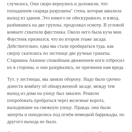
случилось. Они скоро вернулись и доложили, что
попаданием снаряда разрушена" стена, которая завалила
выход из здания. Это никого не обескуражило, и взвод,
разбившись на две группы, продолжал осмотр. В угловой
комнате схватили фаустника. Около него была куча мин.
Фаустник признался, что во втором этаже засада.
Действительно, едва мы стали пробираться туда, как
сверху скатились по лестнице две ручные гранаты.
Старшина Акинин спокойным движением ноги отбросил
их в стороны, и они разорвались, не причинив нам вреда.
Тут, у лестницы, мы заняли оборону. Надо было срочно
донести комбату об обнаруженной засаде, между тем
выход из дома на улицу был завален. Решили
попробовать пробраться через железные ворота,
выходившие на смежную улицу. Правда, они были
заперты и находились под огнём немецкой баррикады, но
другого выхода не было.