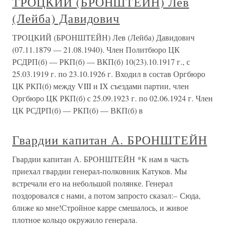
ТРОЦКИЙ (БРОНШТЕЙН) Лев
(Лейба) Давидович
ТРОЦКИЙ (БРОНШТЕЙН) Лев (Лейба) Давидович
(07.11.1879 — 21.08.1940). Член Политбюро ЦК
РСДРП(б) — РКП(б) — ВКП(б) 10(23).10.1917 г., с
25.03.1919 г. по 23.10.1926 г. Входил в состав Оргбюро
ЦК РКП(б) между VIII и IХ съездами партии, член
Оргбюро ЦК РКП(б) с 25.09.1923 г. по 02.06.1924 г. Член
ЦК РСДРП(б) — РКП(б) — ВКП(б) в
Гвардии капитан А. БРОНШТЕЙН
Гвардии капитан А. БРОНШТЕЙН *К нам в часть
приехал гвардии генерал-полковник Катуков. Мы
встречали его на небольшой полянке. Генерал
поздоровался с нами, а потом запросто сказал:– Сюда,
ближе ко мне!Стройное карре смешалось, и живое
плотное кольцо окружило генерала.