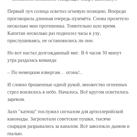
Первый луч солнца осветил огневую позицию. Впереди
проговорила длинная очередь пулемёта. Снова пролетело
несколько мин противника. Томительно шло время.
Капитан несколько раз подносил часы к уху,
прислушиваясь, не остановились ли они.
Но вот настал долгожданный миг. В 6 часов 30 минут
утра раздалась команда:
– По немецким извергам… огонь!..
И словно брошенные одной рукой, множество огненных
стрел вонзилось в небо. Началось. Всё кругом осветилось
заревом.
Залп "катюш" послужил сигналом для артиллерийской
канонады. Загрохотали советские пушки, тысячи
снарядов разрывались за каналом. Всё заволокло дымом и
пылью.