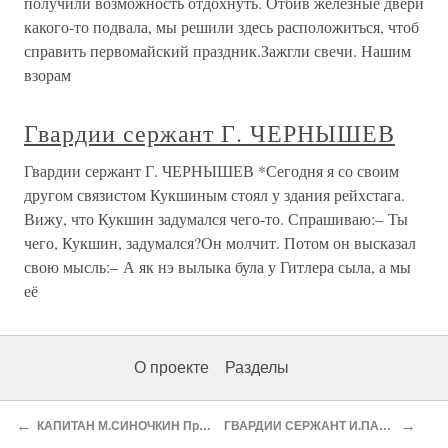
получили возможность отдохнуть. Отбив железные двери
какого-то подвала, мы решили здесь расположиться, чтоб
справить первомайский праздник.Зажгли свечи. Нашим
взорам
Гвардии сержант Г. ЧЕРНЫШЕВ
Гвардии сержант Г. ЧЕРНЫШЕВ *Сегодня я со своим
другом связистом Кукшиным стоял у здания рейхстага.
Вижу, что Кукшин задумался чего-то. Спрашиваю:– Ты
чего, Кукшин, задумался?Он молчит. Потом он высказал
свою мысль:– А як нэ вылыка була у Гитлера сыла, а мы
её
О проекте
Разделы
←
→
КАПИТАН М.СИНОЧКИН Приказ – на Берлин
ГВАРДИИ СЕРЖАНТ И.ПАДОРИН К победе