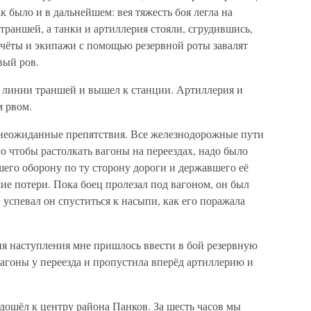
 было и в дальнейшем: вея тяжесть боя легла на
траншей, а танки и артиллерия стояли, сгрудившись,
счёты и экипажи с помощью резервной роты завалят
вый ров.
е линии траншей и вышел к станции. Артиллерия и
м рвом.
 неожиданные препятствия. Все железнодорожные пути
о чтобы растолкать вагоны на переездах, надо было
шего оборону по ту сторону дороги и державшего её
шие потери. Пока боец пролезал под вагоном, он был
 успевал он спуститься к насыпи, как его поражала
ия наступления мне пришлось ввести в бой резервную
 вагоны у переезда и пропустила вперёд артиллерию и
одошёл к центру района Панков. За шесть часов мы