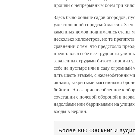
прошли с непрерывным боем три кило
Здесь было больше садов,огородов, пу
уже сплошной городской массив. За 
каменных домов поднимались стены мн
несколько километров, но те препятст
сравнении с тем, что предстояло прео
представлял себе все трудности уличны
заваленных грудами битого кирпича ул
себе на пустыре или в саду огромный 
пять-шесть этажей, с железобетонными
окнами, закрытыми массивными брон
бойниц. Это – приспособленное к обо
сочетании с полевой обороной в парк
надолбами или баррикадами на улицах
входы в Берлин.
Более 800 000 книг и аудио