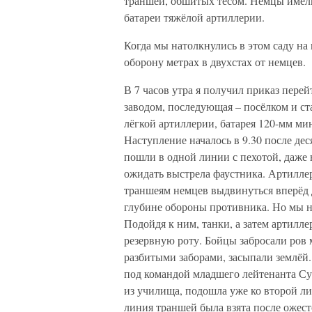
траншей, обшитых тёсом. Немцы имели
батареи тяжёлой артиллерии.
Когда мы натолкнулись в этом саду на 
оборону метрах в двухстах от немцев.
В 7 часов утра я получил приказ перей
заводом, последующая – посёлком и с
лёгкой артиллерии, батарея 120-мм ми
Наступление началось в 9.30 после де
пошли в одной линии с пехотой, даже 
ожидать выстрела фаустника. Артилле
траншеям немцев выдвинуться вперёд 
глубине обороны противника. Но мы не
Подойдя к ним, танки, а затем артилле
резервную роту. Бойцы забросали ров
разбитыми заборами, засыпали землёй.
под командой младшего лейтенанта Су
из училища, подошла уже ко второй ли
линия траншей была взята после ожес