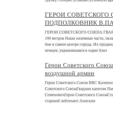
ГЕРОИ СОВЕТСКОГО 
ПОДПОЛКОВНИК В.ПАН
ГЕРОИ СОВЕТСКОГО СОЮЗА ГВА
100 метров Наши наземные части, овла
бои в самом центре города. Их продв
немцев, укрывавшаяся в парке близ
Герои Советского Союз
воздушной армии
Герои Советского Союза ВВС Калинин
Советского СоюзаГвардии капитан П
СеменовичГерои Советского СоюзаСт
старший лейтенант Анискин