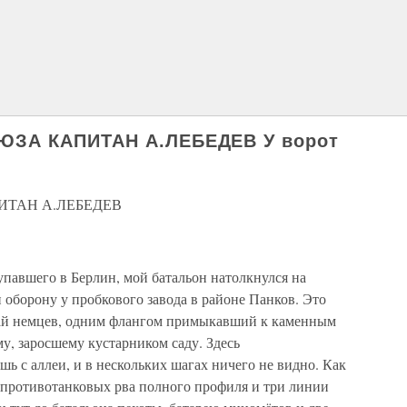
ЗА КАПИТАН А.ЛЕБЕДЕВ У ворот
ИТАН А.ЛЕБЕДЕВ
тупавшего в Берлин, мой батальон натолкнулся на
оборону у пробкового завода в районе Панков. Это
ай немцев, одним флангом примыкавший к каменным
му, заросшему кустарником саду. Здесь
шь с аллеи, и в нескольких шагах ничего не видно. Как
и противотанковых рва полного профиля и три линии