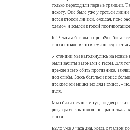
только переходили первые траншеи. Так
пехоту. Она была уже у третьей линии 
перед второй линией, ожидая, пока ра
хламом и землёй второй противотанко
К 13 часам батальон прошёл с боем вс
танки стояли в это время перед третьи
У станции мы натолкнулись на новые
были забиты вагонами с тёсом. Для тог
прежде всего сбить противника, заняв
под огнём. Здесь батальон понёс боль
прекрасной мишенью для немцев, – не.
пуля.
Мы сбили немцев и тут, но для развит
роту сразу, как только она растолкала
танки.
Было уже 3 часа дня, когда батальон п