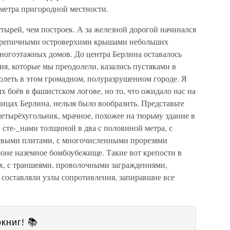
метра пригородной местности.
стырей, чем построек. А за железной дорогой начинался
черепичными островерхими крышами небольших
огоэтажных домов. До центра Берлина оставалось
вия, которые мы преодолели, казались пустяками в
долеть в этом громадном, полуразрушенном городе. Я
х боёв в фашистском логове, но то, что ожидало нас на
ицах Берлина, нельзя было вообразить. Представьте
четырёхугольник, мрачное, похожее на тюрьму здание в
 сте-_нами толщиной в два с половиной метра, с
евыми плитами, с многочисленными прорезями
роне наземное бомбоубежище. Такие вот крепости в
ах, с траншеями, проволочными заграждениями,
 составляли узлы сопротивления, запиравшие все
книг! 📚