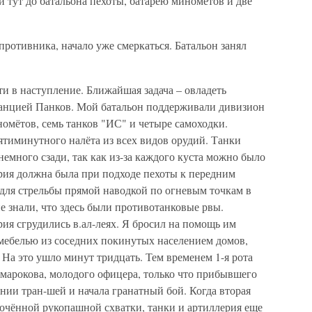
 тут до батальона пехоты, батарею миномётов и две
противника, начало уже смеркаться. Батальон занял
ти в наступление. Ближайшая задача – овладеть
танцией Панков. Мой батальон поддерживали дивизион
номётов, семь танков "ИС" и четыре самоходки.
сятиминутного налёта из всех видов орудий. Танки
немного сзади, так как из-за каждого куста можно было
рия должна была при подходе пехоты к передним
для стрельбы прямой наводкой по огневым точкам в
 знали, что здесь были противотанковые рвы.
рия сгрудились в.ал-леях. Я бросил на помощь им
 мебелью из соседних покинутых населением домов,
 На это ушло минут тридцать. Тем временем 1-я рота
марокова, молодого офицера, только что прибывшего
нии тран-шей и начала гранатный бой. Когда вторая
точённой рукопашной схватки, танки и артиллерия еще