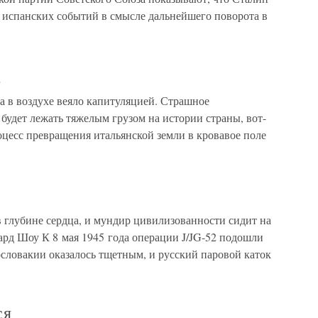
з испанских событий в смысле дальнейшего поворота в
а
а в воздухе веяло капитуляцией. Страшное
 будет лежать тяжелым грузом на истории страны, вот-
цесс превращения итальянской земли в кровавое поле
 глубине сердца, и мундир цивилизованности сидит на
рд Шоу К 8 мая 1945 года операции J/JG-52 подошли
словакии оказалось тщетным, и русский паровой каток
ся