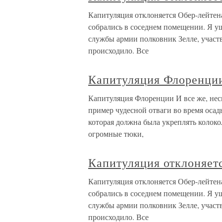
Капитуляция отклоняется Обер-лейте
собрались в соседнем помещении. Я у
службы армии полковник Зелле, участв
происходило. Все
Капитуляция Флоренци
Капитуляция Флоренции И все же, нес
пример чудесной отваги во время осад
которая должна была укреплять колок
огромные тюки,
Капитуляция отклоняет
Капитуляция отклоняется Обер-лейте
собрались в соседнем помещении. Я у
службы армии полковник Зелле, участв
происходило. Все