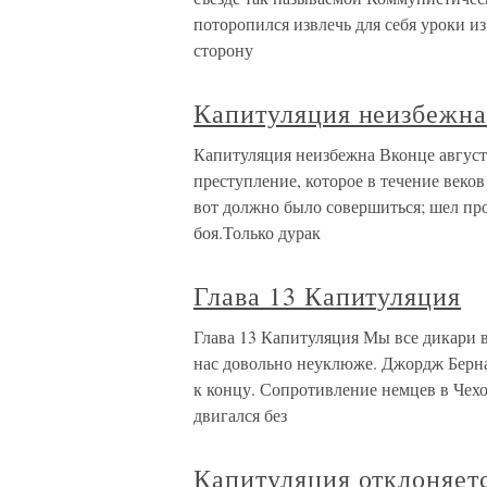
поторопился извлечь для себя уроки и
сторону
Капитуляция неизбежн
Капитуляция неизбежна Вконце август
преступление, которое в течение веков
вот должно было совершиться; шел про
боя.Только дурак
Глава 13 Капитуляция
Глава 13 Капитуляция Мы все дикари в
нас довольно неуклюже. Джордж Берна
к концу. Сопротивление немцев в Чехо
двигался без
Капитуляция отклоняет