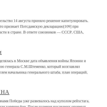
льство 14 августа приняло решение капитулировать.
, что признает Потсдамскую декларацию[109] при
асти в стране. В ответе союзников — СССР, США,
и
делялась в Москве дата объявления войны Японии и
ию генерала С.М.Штеменко, который возглавлял
елем начальника генерального штаба, план операций,
ИНА
 Победы уже развевалось над куполом рейхстага,
или горячие бои. После падения последних опорных