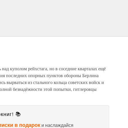
 над куполом рейхстага, но в соседние кварталах ещё
ния последних опорных пунктов обороны Берлина
сь вырваться из стального кольца советских войск и
 полной безнадёжности этой попытки, гитлеровцы
книг! 📚
писки в подарок
и наслаждайся