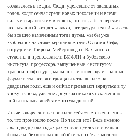
создавалось в те дни. Люди, уцелевшие от двадцатых
годов, ходят сейчас среди новых поколений и всеми
силами стараются им внушить, что тогда был пережит
неслыханный расцвет – наука, литература, театр! – и если
бы все шло намеченным тогда путем, мы бы уже
взобрались на самые вершины жизни. Остатки Лефа,
сотрудники Таирова, Мейерхольда и Вахтангова,
студенты и преподаватели ВИФЛИ и Зубовского
института, профессора, выпущенные Институтом
красной профессуры, марксисты и отовсюду изгнанные
формалисты, все, чье тридцатилетие выпало на
двадцатые годы, еще и сейчас призывают вернуться в ту
эпоху и снова, уже «не допуская никаких искажений»,
пойти открывавшейся им оттуда дорогой.
Иначе говоря, они не признали себя ответственными за
то, что произошло после. Но так ли это? Ведь именно
люди двадцатых годов разрушили ценности и нашли
формулы, без которых не обойтись и сейчас: молодое