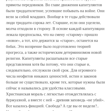
прямоты передовиков. Во главе движения капитулянтов
были тридцатилетние, успевшие побывать на войне. Они
вели за собой младших. Вообще в те годы действовали
люди тридцати-сорока лет. Старшие, если они уцелели,
молча отходили в сторону. В основе каждой капитуляции
лежала предпосылка, что на смену «старому» пришло
«новое», а тот, кто держится за «старое», останется на
бобах. Это воззрение было подготовлено теорией
прогресса, а также историческим детерминизмом новой
религии. Капитулянты расшатывали все старые
представления хотя бы потому, что они старые и,
следовательно, отслужили свой срок. Для огромного
числа неофитов никаких ценностей, истин и законов
больше не существовало, кроме тех, которые нужны были
сейчас и назывались для удобства классовыми.
Христианская мораль с легкостью отождествлялась с
буржуазной, а вместе с ней – древняя заповедь «не убий».
Все казалось фикцией. Свобода? А где вы ее видели?..