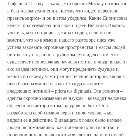
Тифлис в 21 году – сказал, что бросил Москву и скрылся
в бакинском уединении, потому что «идеи перестали
править миром» и он в этом убедился. Какие Дионисовы
культы подразумевал под своей идеей Вячеслав Иванов,
учитель, мэтр и пророк десятых годов, если он не
заметил, что ко времени нашего разговора идея уже
успела завоевать огромные пространства и массы людей
не только у нас, но и за рубежом. Это идея о том, что
существует непреложная научная истина и люди владеют
ею; владея истиной, они могут предвидеть будущее и
менять по своему усмотрению течение истории, вводя в
него благоразумное начало. Отсюда авторитет
владеющих истиной – priera tus dignitatis. Эта религия –
адепты скромно называли ее наукой – возводит человека,
облеченного авторитетом, на уровень Бога. Она
разработала свой символ веры и свою мораль – мы
видели ее в действии. В двадцатых годах было немало
людей, вспоминавших, как победило христианство, и
пророчивших по аналогии тысячелетнее царство новой