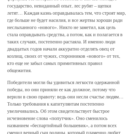
государство, невиданный опыт, лес рубят – щепки
летят… Каждая казнь оправдывалась тем, что строят мир,
где больше не будет насилия, и все жертвы хороши ради
неслыханного «нового». Никто не заметил, как цель
стала оправдывать средства, а потом, как и полагается в
таких случаях, постепенно растаяла. И именно люди
двадцатых годов начали аккуратно отделять овец от
козлищ, своих от чужих, сторонников «нового» от тех,
кто еще не забыл самых примитивных правил
общежития.
Победители могли бы удивиться легкости одержанной
победы, но они приняли ее как должное, потому что
верили в свою правоту: ведь они несли счастье людям…
Только требования к капитулянтам постепенно
увеличивались. Об этом свидетельствует быстрое
исчезновение слова «попутчик». Оно сменилось
названием «беспартийный большевик», а потом всех
сменил верный сын родины, который пламенно любит