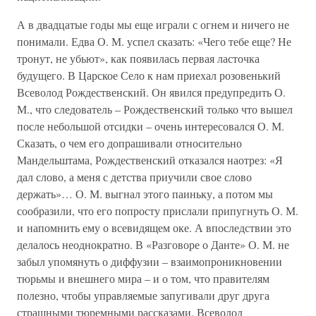
А в двадцатые годы мы еще играли с огнем и ничего не
понимали. Едва О. М. успел сказать: «Чего тебе еще? Не
тронут, не убьют», как появилась первая ласточка
будущего. В Царское Село к нам приехал розовенький
Всеволод Рождественский. Он явился предупредить О.
М., что следователь – Рождественский только что вышел
после небольшой отсидки – очень интересовался О. М.
Сказать, о чем его допрашивали относительно
Мандельштама, Рождественский отказался наотрез: «Я
дал слово, а меня с детства приучили свое слово
держать»… О. М. выгнал этого паиньку, а потом мы
сообразили, что его попросту прислали припугнуть О. М.
и напомнить ему о всевидящем оке. А впоследствии это
делалось неоднократно. В «Разговоре о Данте» О. М. не
забыл упомянуть о диффузии – взаимопроникновении
тюрьмы и внешнего мира – и о том, что правителям
полезно, чтобы управляемые запугивали друг друга
страшными тюремными рассказами. Всеволод