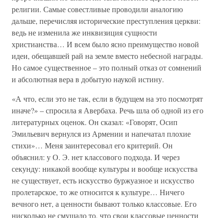
религии. Самые совестливые проводили аналогию
дальше, перечисляя исторические преступления церкви:
ведь не изменила же инквизиция сущности
христианства… И всем было ясно преимущество новой
идеи, обещавшей рай на земле вместо небесной награды.
Но самое существенное – это полный отказ от сомнений
и абсолютная вера в добытую наукой истину.
«А что, если это не так, если в будущем на это посмотрят
иначе?» – спросила я Авербаха. Речь шла об одной из его
литературных оценок. Он сказал: «Говорят, Осип
Эмильевич вернулся из Армении и напечатал плохие
стихи»… Меня заинтересовал его критерий. Он
объяснил: у О. Э. нет классового подхода. И через
секунду: никакой вообще культуры и вообще искусства
не существует, есть искусство буржуазное и искусство
пролетарское, то же относится к культуре… Ничего
вечного нет, а ценности бывают только классовые. Его
нисколько не смущало то, что свои классовые ценности