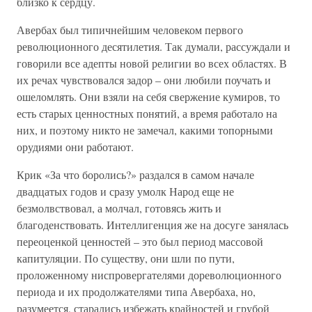
близко к сердцу.
Авербах был типичнейшим человеком первого
революционного десятилетия. Так думали, рассуждали и
говорили все адепты новой религии во всех областях. В
их речах чувствовался задор – они любили поучать и
ошеломлять. Они взяли на себя свержение кумиров, то
есть старых ценностных понятий, а время работало на
них, и поэтому никто не замечал, какими топорными
орудиями они работают.
Крик «За что боролись?» раздался в самом начале
двадцатых годов и сразу умолк Народ еще не
безмолвствовал, а молчал, готовясь жить и
благоденствовать. Интеллигенция же на досуге занялась
переоценкой ценностей – это был период массовой
капитуляции. По существу, они шли по пути,
проложенному ниспровергателями дореволюционного
периода и их продолжателями типа Авербаха, но,
разумеется, старались избежать крайностей и грубой