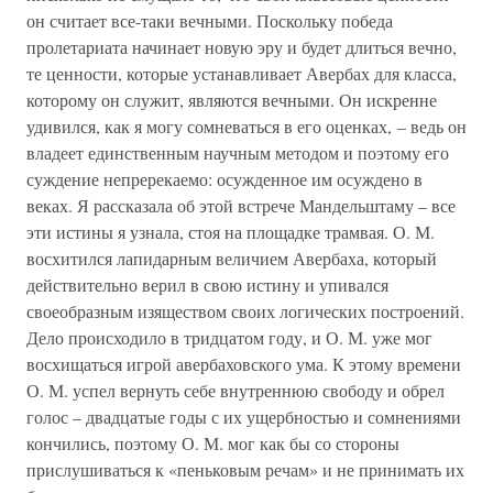
он считает все-таки вечными. Поскольку победа
пролетариата начинает новую эру и будет длиться вечно,
те ценности, которые устанавливает Авербах для класса,
которому он служит, являются вечными. Он искренне
удивился, как я могу сомневаться в его оценках, – ведь он
владеет единственным научным методом и поэтому его
суждение непререкаемо: осужденное им осуждено в
веках. Я рассказала об этой встрече Мандельштаму – все
эти истины я узнала, стоя на площадке трамвая. О. М.
восхитился лапидарным величием Авербаха, который
действительно верил в свою истину и упивался
своеобразным изяществом своих логических построений.
Дело происходило в тридцатом году, и О. М. уже мог
восхищаться игрой авербаховского ума. К этому времени
О. М. успел вернуть себе внутреннюю свободу и обрел
голос – двадцатые годы с их ущербностью и сомнениями
кончились, поэтому О. М. мог как бы со стороны
прислушиваться к «пеньковым речам» и не принимать их