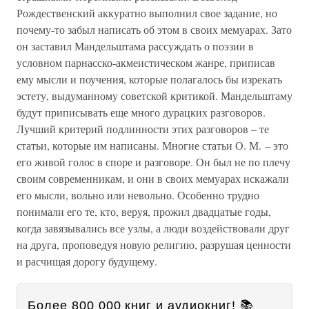
Рождественский аккуратно выполнил свое задание, но
почему-то забыл написать об этом в своих мемуарах. Зато
он заставил Мандельштама рассуждать о поэзии в
условном парнасско-акмеистическом жанре, приписав
ему мысли и поучения, которые полагалось бы изрекать
эстету, выдуманному советской критикой. Мандельштаму
будут приписывать еще много дурацких разговоров.
Лучший критерий подлинности этих разговоров – те
статьи, которые им написаны. Многие статьи О. М. – это
его живой голос в споре и разговоре. Он был не по плечу
своим современникам, и они в своих мемуарах искажали
его мысли, вольно или невольно. Особенно трудно
понимали его те, кто, веруя, прожил двадцатые годы,
когда завязывались все узлы, а люди воздействовали друг
на друга, проповедуя новую религию, разрушая ценности
и расчищая дорогу будущему.
Более 800 000 книг и аудиокниг! 📚