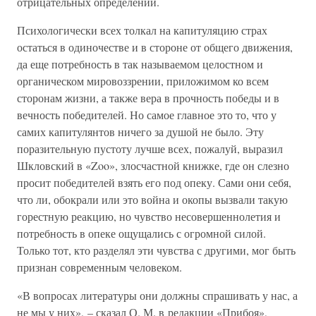
отрицательных определений.
Психологически всех толкал на капитуляцию страх
остаться в одиночестве и в стороне от общего движения,
да еще потребность в так называемом целостном и
органическом мировоззрении, приложимом ко всем
сторонам жизни, а также вера в прочность победы и в
вечность победителей. Но самое главное это то, что у
самих капитулянтов ничего за душой не было. Эту
поразительную пустоту лучше всех, пожалуй, выразил
Шкловский в «Zoo», злосчастной книжке, где он слезно
просит победителей взять его под опеку. Сами они себя,
что ли, обокрали или это война и окопы вызвали такую
горестную реакцию, но чувство несовершеннолетия и
потребность в опеке ощущались с огромной силой.
Только тот, кто разделял эти чувства с другими, мог быть
признан современным человеком.
«В вопросах литературы они должны спрашивать у нас, а
не мы у них», – сказал О. М. в редакции «Прибоя»,