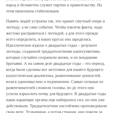
народ и беззаветно служит партии и правительству. На
этом произошла стабилизация.
Память людей устроена так, что хранит смутный очерк и
легенду, а не само событие. Чтобы извлечь факты, надо
жестоко расправиться с легендой, а для этого прежде
всего определить, в каких кругах она зародилась.
Идиллические вздохи о двадцатых годах – результат
легенды, созданной тридцатилетними капитулянтами,
которые случайно сохранили жизнь, и их младшими
братьями. А на самом деле двадцатые годы – это период,
когда были сделаны все заготовки для нашего будущего:
казуистическая диалектика, развенчивание ценностей,
воля к единомыслию и подчинению. Самые сильные из
развенчивателей сложили головы, но до этого они
успели взрыхлить почву для будущего. В двадцатые годы
наши карающие органы еще набирались сил, но они уже
действовали. Тридцатилетние настойчиво проповедовали
свою веру. Уговаривая, а потом стращая, они повели за