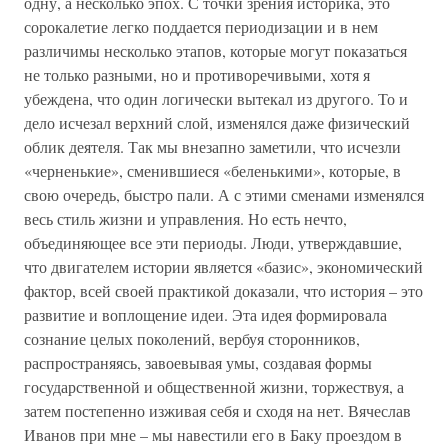
одну, а несколько эпох. С точки зрения историка, это
сорокалетие легко поддается периодизации и в нем
различимы несколько этапов, которые могут показаться
не только разными, но и противоречивыми, хотя я
убеждена, что один логически вытекал из другого. То и
дело исчезал верхний слой, изменялся даже физический
облик деятеля. Так мы внезапно заметили, что исчезли
«черненькие», сменившиеся «беленькими», которые, в
свою очередь, быстро пали. А с этими сменами изменялся
весь стиль жизни и управления. Но есть нечто,
объединяющее все эти периоды. Люди, утверждавшие,
что двигателем истории является «базис», экономический
фактор, всей своей практикой доказали, что история – это
развитие и воплощение идеи. Эта идея формировала
сознание целых поколений, вербуя сторонников,
распространяясь, завоевывая умы, создавая формы
государственной и общественной жизни, торжествуя, а
затем постепенно изживая себя и сходя на нет. Вячеслав
Иванов при мне – мы навестили его в Баку проездом в