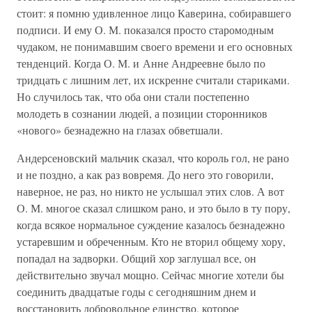
стоит: я помню удивленное лицо Каверина, собиравшего
подписи. И ему О. М. показался просто старомодным
чудаком, не понимавшим своего времени и его основных
тенденций. Когда О. М. и Анне Андреевне было по
тридцать с лишним лет, их искренне считали стариками.
Но случилось так, что оба они стали постепенно
молодеть в сознании людей, а позиции сторонников
«нового» безнадежно на глазах обветшали.
Андерсеновский мальчик сказал, что король гол, не рано
и не поздно, а как раз вовремя. До него это говорили,
наверное, не раз, но никто не услышал этих слов. А вот
О. М. многое сказал слишком рано, и это было в ту пору,
когда всякое нормальное суждение казалось безнадежно
устаревшим и обреченным. Кто не вторил общему хору,
попадал на задворки. Общий хор заглушал все, он
действительно звучал мощно. Сейчас многие хотели бы
соединить двадцатые годы с сегодняшним днем и
восстановить добровольное единство, которое