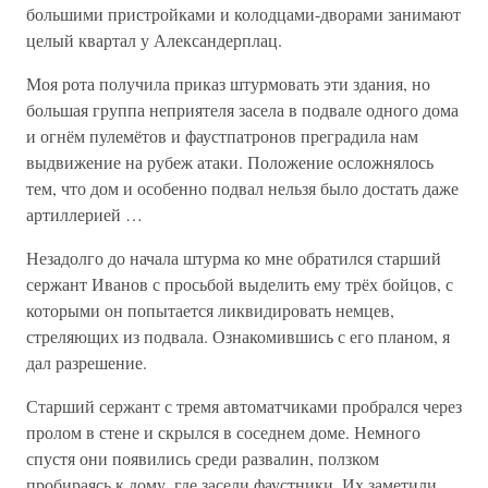
большими пристройками и колодцами-дворами занимают
целый квартал у Александерплац.
Моя рота получила приказ штурмовать эти здания, но
большая группа неприятеля засела в подвале одного дома
и огнём пулемётов и фаустпатронов преградила нам
выдвижение на рубеж атаки. Положение осложнялось
тем, что дом и особенно подвал нельзя было достать даже
артиллерией …
Незадолго до начала штурма ко мне обратился старший
сержант Иванов с просьбой выделить ему трёх бойцов, с
которыми он попытается ликвидировать немцев,
стреляющих из подвала. Ознакомившись с его планом, я
дал разрешение.
Старший сержант с тремя автоматчиками пробрался через
пролом в стене и скрылся в соседнем доме. Немного
спустя они появились среди развалин, ползком
пробираясь к дому, где засели фаустники. Их заметили