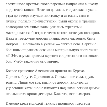
сложенного крестьянского паренька направили в школу
водителей танков. Нелегко давалась солдатская наука: с
утра до вечера изучали винтовку и автомат, танк и
пушку, ползали по-пластунски, рыли окопы и траншеи,
возводили земляные валы, учились стрелять и
маскироваться, быстро и четко менять огневую позицию.
Даже в трескучие морозы гимнастерка частенько была
мокрой… Но тяжело в ученье — легко в бою. Сергей с
большим старанием осваивал материальную часть танка
«Т-34», изучая правила ведения современного танкового
боя. Учебу закончил на отлично.
Боевое крещение Амеличкин принял на Курско-
Орловской дуге. Орловщина. Сожженные села, груды
золы… Лишь кое-где, вдали от дороги, виднеются
уцелевшие хаты, но не клубится над ними легкий дымок,
не слышатся крики детворы. Кажется, все вымерло.
Именно здесь молодой танкист проникся чувством