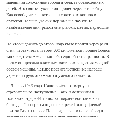
мщения за сожженные города и села, за обездоленных
детей. Это святое чувство он пронес через всю войну.
Как освободителей встречали советских воинов в
братской Польше. До сих пор живы в памяти те
незабываемые дни, радостные улыбки, цветы, падающие
в люк…
Но чтобы дожить до этого, надо было пройти через реки
огня, через утраты и горе. 330 километров прошел боевой
танк водителя Амеличкина без единой неисправности. В
полку он прослыл классным мастером вождения мощной
боевой машины. Четыре правительственные награды
украсили грудь отважного и умелого танкиста.
…Январь 1945 года. Наши войска развернули
стремительное наступление. Танк Амеличкина в
головном отряде 44-го полка гвардейской танковой
бригады. Он первым подошел к реке Пилица (левый
приток Вислы на юге Польши), первым нашел брод и
форсировал реку, проложив путь другим машинам.