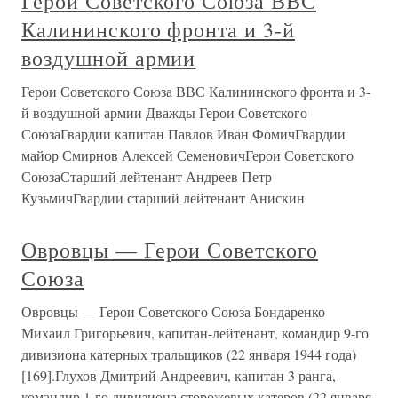
Герои Советского Союза ВВС
Калининского фронта и 3-й
воздушной армии
Герои Советского Союза ВВС Калининского фронта и 3-
й воздушной армии Дважды Герои Советского
СоюзаГвардии капитан Павлов Иван ФомичГвардии
майор Смирнов Алексей СеменовичГерои Советского
СоюзаСтарший лейтенант Андреев Петр
КузьмичГвардии старший лейтенант Анискин
Овровцы — Герои Советского
Союза
Овровцы — Герои Советского Союза Бондаренко
Михаил Григорьевич, капитан-лейтенант, командир 9-го
дивизиона катерных тральщиков (22 января 1944 года)
[169].Глухов Дмитрий Андреевич, капитан 3 ранга,
командир 1-го дивизиона сторожевых катеров (22 января