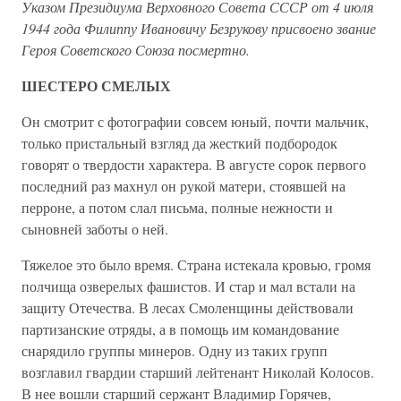
Указом Президиума Верховного Совета СССР от 4 июля
1944 года Филиппу Ивановичу Безрукову присвоено звание
Героя Советского Союза посмертно.
ШЕСТЕРО СМЕЛЫХ
Он смотрит с фотографии совсем юный, почти мальчик,
только пристальный взгляд да жесткий подбородок
говорят о твердости характера. В августе сорок первого
последний раз махнул он рукой матери, стоявшей на
перроне, а потом слал письма, полные нежности и
сыновней заботы о ней.
Тяжелое это было время. Страна истекала кровью, громя
полчища озверелых фашистов. И стар и мал встали на
защиту Отечества. В лесах Смоленщины действовали
партизанские отряды, а в помощь им командование
снарядило группы минеров. Одну из таких групп
возглавил гвардии старший лейтенант Николай Колосов.
В нее вошли старший сержант Владимир Горячев,