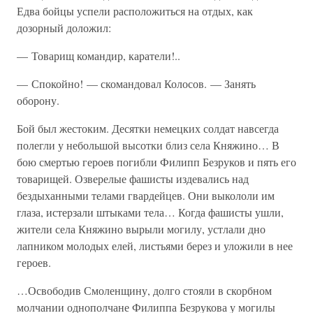
Едва бойцы успели расположиться на отдых, как
дозорный доложил:
— Товарищ командир, каратели!..
— Спокойно! — скомандовал Колосов. — Занять
оборону.
Бой был жестоким. Десятки немецких солдат навсегда
полегли у небольшой высотки близ села Княжино… В
бою смертью героев погибли Филипп Безруков и пять его
товарищей. Озверелые фашисты издевались над
бездыханными телами гвардейцев. Они выкололи им
глаза, истерзали штыками тела… Когда фашисты ушли,
жители села Княжино вырыли могилу, устлали дно
лапником молодых елей, листьями берез и уложили в нее
героев.
…Освободив Смоленщину, долго стояли в скорбном
молчании однополчане Филиппа Безрукова у могилы