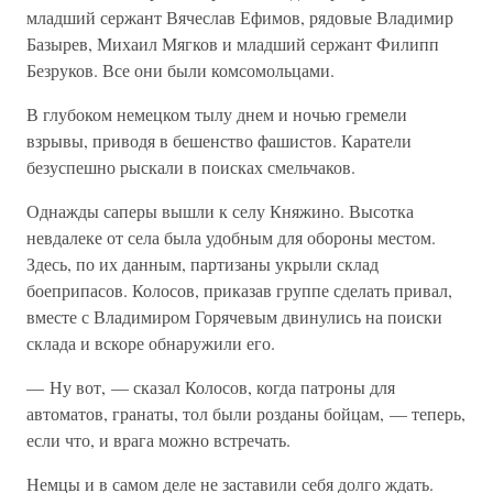
младший сержант Вячеслав Ефимов, рядовые Владимир
Базырев, Михаил Мягков и младший сержант Филипп
Безруков. Все они были комсомольцами.
В глубоком немецком тылу днем и ночью гремели
взрывы, приводя в бешенство фашистов. Каратели
безуспешно рыскали в поисках смельчаков.
Однажды саперы вышли к селу Княжино. Высотка
невдалеке от села была удобным для обороны местом.
Здесь, по их данным, партизаны укрыли склад
боеприпасов. Колосов, приказав группе сделать привал,
вместе с Владимиром Горячевым двинулись на поиски
склада и вскоре обнаружили его.
— Ну вот, — сказал Колосов, когда патроны для
автоматов, гранаты, тол были розданы бойцам, — теперь,
если что, и врага можно встречать.
Немцы и в самом деле не заставили себя долго ждать.