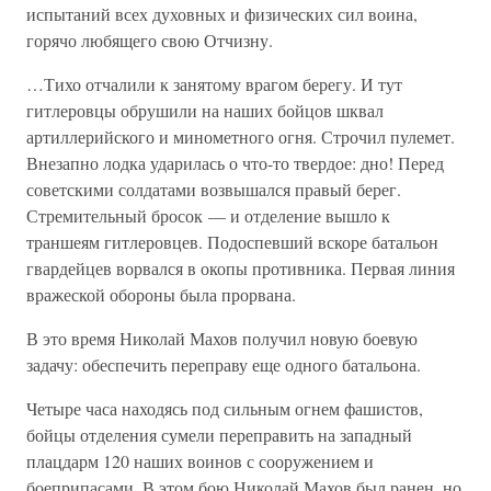
испытаний всех духовных и физических сил воина,
горячо любящего свою Отчизну.
…Тихо отчалили к занятому врагом берегу. И тут
гитлеровцы обрушили на наших бойцов шквал
артиллерийского и минометного огня. Строчил пулемет.
Внезапно лодка ударилась о что-то твердое: дно! Перед
советскими солдатами возвышался правый берег.
Стремительный бросок — и отделение вышло к
траншеям гитлеровцев. Подоспевший вскоре батальон
гвардейцев ворвался в окопы противника. Первая линия
вражеской обороны была прорвана.
В это время Николай Махов получил новую боевую
задачу: обеспечить переправу еще одного батальона.
Четыре часа находясь под сильным огнем фашистов,
бойцы отделения сумели переправить на западный
плацдарм 120 наших воинов с сооружением и
боеприпасами. В этом бою Николай Махов был ранен, но