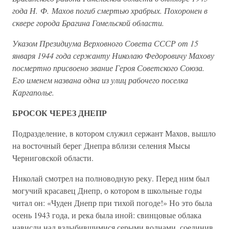
года Н. Ф. Махов погиб смертью храбрых. Похоронен в
сквере города Брагина Гомельской области.
Указом Президиума Верховного Совета СССР от 15
января 1944 года сержанту Николаю Федоровичу Махову
посмертно присвоено звание Героя Советского Союза.
Его именем названа одна из улиц рабочего поселка
Каргаполье.
БРОСОК ЧЕРЕЗ ДНЕПР
Подразделение, в котором служил сержант Махов, вышло
на восточный берег Днепра вблизи селения Мысы
Черниговской области.
Николай смотрел на полноводную реку. Перед ним был
могучий красавец Днепр, о котором в школьные годы
читал он: «Чуден Днепр при тихой погоде!» Но это была
осень 1943 года, и река была иной: свинцовые облака
нависли над вздыбившимися серыми волнами, соединив