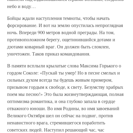
небо и воду…
Бойцы ждали наступления темноты, чтобы начать
форсирование. И вот на землю опустилась непроглядная
ночь. Впереди 900 метров водной преграды. На том,
противоположном берегу, ощетинившийся дотами и
дзотами коварный враг. Он должен быть сломлен,
уничтожен. Таков приказ командования.
В памяти всплыли крылатые слова Максима Горького о
гордом Соколе: «Пускай ты умер! Но в песне смелых и
сильных духом всегда ты будешь живым примером,
призывом гордым к свободе, к свету. Безумству храбрых
поем мы песню!» Это была жизнеутверждающая, полная
оптимизма романтика, и она глубоко запала в сердце
отважного юноши. Во имя Родины, во имя завоеваний
Великого Октября шел он сейчас на подвиг, против
ненавистного врага, стремившегося поработить
советских людей. Наступил решающий час, час