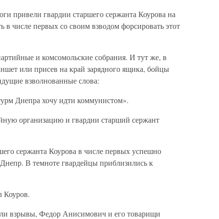
оги привели гвардии старшего сержанта Коурова на
ть в числе первых со своим взводом форсировать этот
артийные и комсомольские собрания. И тут же, в
аншет или присев на край зарядного ящика, бойцы
 идущие взволнованные слова:
турм Днепра хочу идти коммунистом».
ийную организацию и гвардии старший сержант
шего сержанта Коурова в числе первых успешно
 Днепр. В темноте гвардейцы приблизились к
 Коуров.
ули взрывы, Федор Анисимович и его товарищи