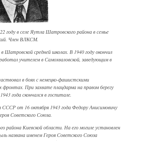
22 году в селе Яутла Шатровского района в семье
кий. Член ВЛКСМ.
 в Шатровской средней школах. В 1940 году окончил
 работал учителем в Самохваловской, заведующим в
Участвовал в боях с немецко-фашистскими
х фронтах. При захвате плацдарма на правом берегу
1943 года скончался в госпитале.
а СССР от 16 октября 1943 года Федору Анисимовичу
ероя Советского Союза.
ого района Киевской области. На его могиле установлен
быль названа именем Героя Советского Союза