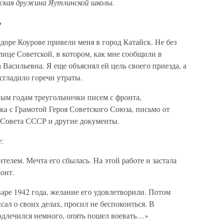
рская дружина Яутлинской школы.
Ь
доре Коурове привели меня в город Катайск. Не без
лице Советской, в котором, как мне сообщили в
Васильевна. Я еще объяснял ей цель своего приезда, а
 сгладило горечи утраты.
ным годам треугольнички писем с фронта,
а с Грамотой Героя Советского Союза, письмо от
 Совета СССР и другие документы.
:
телем. Мечта его сбылась. На этой работе и застала
ронт.
варе 1942 года, желание его удовлетворили. Потом
ал о своих делах, просил не беспокоиться. В
подлечился немного, опять пошел воевать…»