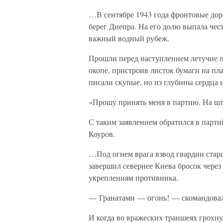
…В сентябре 1943 года фронтовые дор
берег Днепра. На его долю выпала чес
важный водный рубеж.
Прошли перед наступлением летучие п
окопе, пристроив листок бумаги на пл
писали скупые, но из глубины сердца
«Прошу принять меня в партию. На ш
С таким заявлением обратился в парт
Коуров.
…Под огнем врага взвод гвардии стар
завершил севернее Киева бросок через
укреплениям противника.
— Гранатами — огонь! — скомандовал
И когда во вражеских траншеях грохн