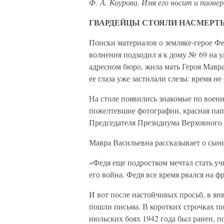
Ф. А. Коурова. Имя его носит и пионе
ГВАРДЕЙЦЫ СТОЯЛИ НАСМЕРТ
Поиски материалов о земляке-герое Фе
волнения подходил я к дому № 69 на у
адресном бюро, жила мать Героя Мавра 
ее глаза уже застилали слезы: время не
На столе появились знакомые по воен
пожелтевшие фотографии, красная папк
Председателя Президиума Верховного
Мавра Васильевна рассказывает о сыне
«Федя еще подростком мечтал стать учи
его война. Федя все время рвался на ф
И вот после настойчивых просьб, в ян
пошли письма. В коротких строчках пис
июльских боях 1942 года был ранен, 