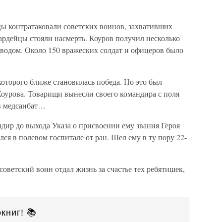
цы контратаковали советских воинов, захвативших
ардейцы стояли насмерть. Коуров получил несколько
зводом. Около 150 вражеских солдат и офицеров было
которого ближе становилась победа. Но это был
урова. Товарищи вынесли своего командира с поля
 в медсанбат…
дир до выхода Указа о присвоении ему звания Героя
лся в полевом госпитале от ран. Шел ему в ту пору 22-
советский воин отдал жизнь за счастье тех ребятишек,
книг! 📚